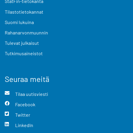
StatFin-tietokanta
Tilastotietokannat
Suomi lukuina
Rahanarvonmuunnin
Tulevat julkaisut
Tutkimusaineistot
Seuraa meitä
Tilaa uutisviesti
Facebook
Twitter
LinkedIn