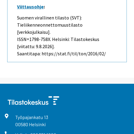
Viittausohje
:
Suomen virallinen tilasto (SVT):
Tieliikenneonnettomuustilasto
[verkkojulkaisu].
ISSN=1798-758X. Helsinki: Tilastokeskus
[viitattu: 9.8.2026].
Saantitapa: https://stat.fi/til/ton/2016/02/
Työpajankatu
13
00580
Helsinki