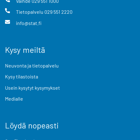
Vaihde
029 551 1000
Tietopalvelu
029 551 2220
info@stat.fi
Kysy meiltä
Neuvonta ja tietopalvelu
Kysy tilastoista
Usein kysytyt kysymykset
Medialle
Löydä nopeasti