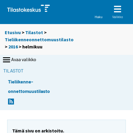
Valikko
Haku
Etusivu
>
Tilastot
>
Tieliikenneonnettomuustilasto
>
2016
>
helmikuu
Avaa valikko
TILASTOT
Tieliikenne-
onnettomuustilasto
Tämä sivu on arkistoitu.