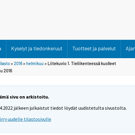
a
Kyselyt ja tiedonkeruut
Tuotteet ja palvelut
Aja
lasto
>
2016
>
helmikuu
> Liitekuvio 1. Tieliikenteessä kuolleet
u 2016
ämä sivu on arkistoitu.
.4.2022 jälkeen julkaistut tiedot löydät uudistetulta sivustolta.
iirry uudelle tilastosivulle