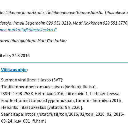
e: Liikenne ja matkailu: Tieliikenneonnettomuustilasto. Tilastokesku
tietoja: Irmeli Segerholm 029 551 3219, Matti Kokkonen 029 551 3770
enne.matkailu@tilastokeskus.fi
aava tilastojohtaja: Mari Ylä-Jarkko
itetty 24.3.2016
Viittausohje
:
Suomen virallinen tilasto (SVT):
Tieliikenneonnettomuustilasto [verkkojulkaisu].
ISSN=1798-758X.
Helmikuu
2016, Liitekuvio 1. Tieliikenteessä
kuolleet onnettomuustyypinmukaan, tammi - helmikuu 2016 .
Helsinki: Tilastokeskus [viitattu: 9.8.2026].
Saantitapa: https://stat.fi/til/ton/2016/02/ton_2016_02_2016-
03-24_kuv_001_fi.html