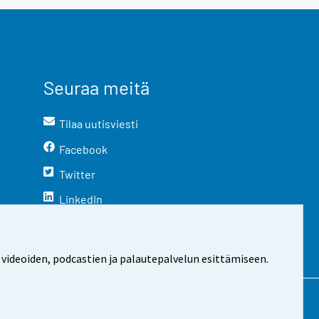
Seuraa meitä
Tilaa uutisviesti
Facebook
Twitter
LinkedIn
YouTube
Instagram
 videoiden, podcastien ja palautepalvelun esittämiseen.
stosta
Evästeasetukset