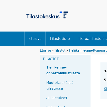
Etusivu
Tilastotieto
Tietoa tilastoist
Etusivu
>
Tilastot
>
Tieliikenneonnettomuusti
TILASTOT
Tieliikenne-
T
onnettomuustilasto
5
Muutoksia tässä
tilastossa
S
Julkistukset