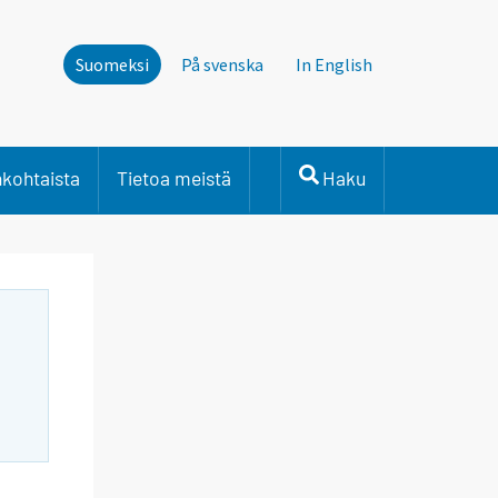
Suomeksi
På svenska
In English
nkohtaista
Tietoa meistä
Haku