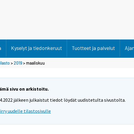
a
Kyselyt ja tiedonkeruut
Tuotteet ja palvelut
Aja
lasto
>
2019
>
maaliskuu
ämä sivu on arkistoitu.
.4.2022 jälkeen julkaistut tiedot löydät uudistetulta sivustolta.
iirry uudelle tilastosivulle