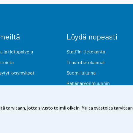
meiltä
Löydä nopeasti
 ja tietopalvelu
StatFin-tietokanta
stoista
Tilastotietokannat
sytyt kysymykset
Suomi lukuina
Rahanarvonmuunnin
Tulevat julkaisut
Tutkimusaineistot
arvitaan, jotta sivusto toimii oikein. Muita evästeitä tarvitaan
Käyttöehdot
Tietosuoja
Saavutettavuus
Tietoa sivu