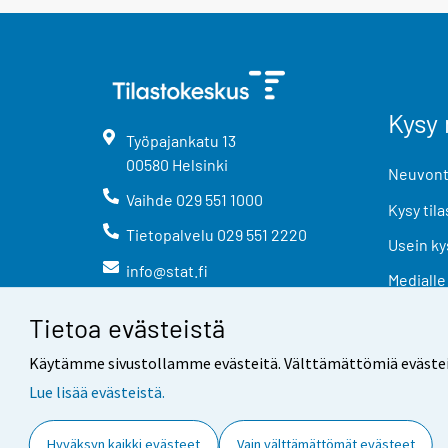
Kysy 
Työpajankatu
13
00580
Helsinki
Neuvonta
Vaihde
029 551 1000
Kysy tila
Tietopalvelu
029 551 2220
Usein ky
info@stat.fi
Medialle
Tietoa evästeistä
Käytämme sivustollamme evästeitä. Välttämättömiä evästeitä t
Lue lisää evästeistä.
Yhteystiedot
Palaute
Hyväksyn kaikki evästeet
Vain välttämättömät evästeet