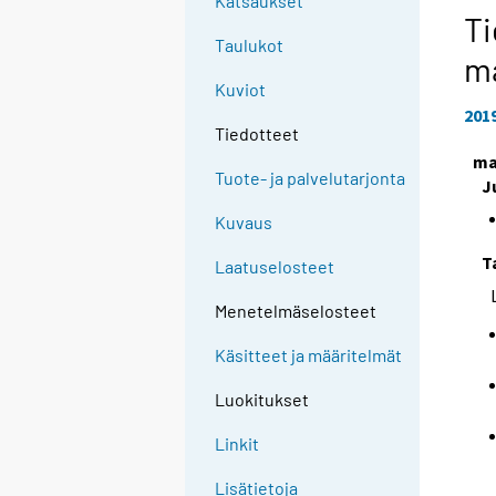
Katsaukset
Ti
Taulukot
m
Kuviot
201
Tiedotteet
ma
Tuote- ja palvelutarjonta
J
Kuvaus
T
Laatuselosteet
Menetelmäselosteet
Käsitteet ja määritelmät
Luokitukset
Linkit
Lisätietoja