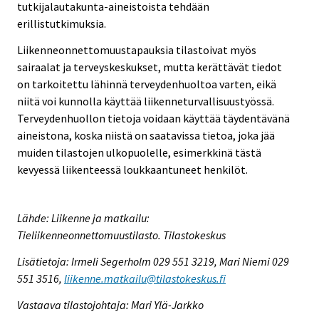
tutkijalautakunta-aineistoista tehdään
erillistutkimuksia.
Liikenneonnettomuustapauksia tilastoivat myös
sairaalat ja terveyskeskukset, mutta kerättävät tiedot
on tarkoitettu lähinnä terveydenhuoltoa varten, eikä
niitä voi kunnolla käyttää liikenneturvallisuustyössä.
Terveydenhuollon tietoja voidaan käyttää täydentävänä
aineistona, koska niistä on saatavissa tietoa, joka jää
muiden tilastojen ulkopuolelle, esimerkkinä tästä
kevyessä liikenteessä loukkaantuneet henkilöt.
Lähde: Liikenne ja matkailu:
Tieliikenneonnettomuustilasto. Tilastokeskus
Lisätietoja: Irmeli Segerholm 029 551 3219, Mari Niemi 029
551 3516,
liikenne.matkailu@tilastokeskus.fi
Vastaava tilastojohtaja: Mari Ylä-Jarkko