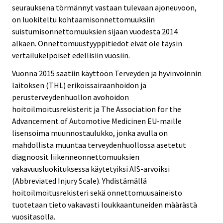
seurauksena törmännyt vastaan tulevaan ajoneuvoon,
on luokiteltu kohtaamisonnettomuuksiin
suistumisonnettomuuksien sijaan vuodesta 2014
alkaen. Onnettomuustyyppitiedot eivät ole täysin
vertailukelpoiset edellisiin vuosiin.
Vuonna 2015 saatiin käyttöön Terveyden ja hyvinvoinnin
laitoksen (THL) erikoissairaanhoidon ja
perusterveydenhuollon avohoidon
hoitoilmoitusrekisterit ja The Association for the
Advancement of Automotive Medicinen EU-maille
lisensoima muunnostaulukko, jonka avulla on
mahdollista muuntaa terveydenhuollossa asetetut
diagnoosit liikenneonnettomuuksien
vakavuusluokituksessa käytetyiksi AIS-arvoiksi
(Abbreviated Injury Scale). Yhdistämällä
hoitoilmoitusrekisteri sekä onnettomuusaineisto
tuotetaan tieto vakavasti loukkaantuneiden määrästä
vuositasolla.