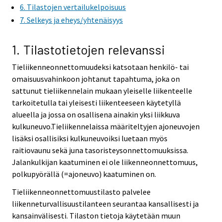
6. Tilastojen vertailukelpoisuus
7. Selkeys ja eheys/yhtenäisyys
1. Tilastotietojen relevanssi
Tieliikenneonnettomuudeksi katsotaan henkilö- tai
omaisuusvahinkoon johtanut tapahtuma, joka on
sattunut tieliikennelain mukaan yleiselle liikenteelle
tarkoitetulla tai yleisesti liikenteeseen käytetyllä
alueella ja jossa on osallisena ainakin yksi liikkuva
kulkuneuvo.Tieliikennelaissa määriteltyjen ajoneuvojen
lisäksi osallisiksi kulkuneuvoiksi luetaan myös
raitiovaunu sekä juna tasoristeysonnettomuuksissa.
Jalankulkijan kaatuminen ei ole liikenneonnettomuus,
polkupyörällä (=ajoneuvo) kaatuminen on.
Tieliikenneonnettomuustilasto palvelee
liikenneturvallisuustilanteen seurantaa kansallisesti ja
kansainvälisesti. Tilaston tietoja käytetään muun