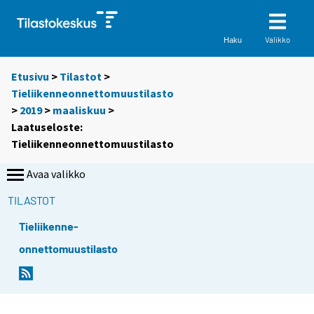
Valikko
Haku
Etusivu
>
Tilastot
>
Tieliikenneonnettomuustilasto
>
2019
>
maaliskuu
>
Laatuseloste:
Tieliikenneonnettomuustilasto
Avaa valikko
TILASTOT
Tieliikenne-
onnettomuustilasto