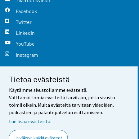
Tilaa uutisviesti
Facebook
Twitter
LinkedIn
YouTube
Instagram
Tietoa evästeistä
Yhteystiedot
Käytämme sivustollamme evästeitä.
Palaute
Välttämättömiä evästeitä tarvitaan, jotta sivusto
toimii oikein. Muita evästeitä tarvitaan videoiden,
Käyttöehdot
podcastien ja palautepalvelun esittämiseen.
Tietosuoja
Lue lisää evästeistä.
Saavutettavuus
Hyväksyn kaikki evästeet