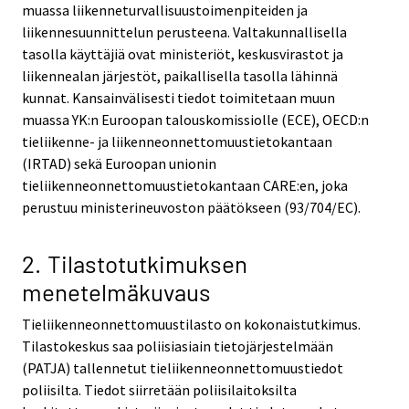
muassa liikenneturvallisuustoimenpiteiden ja
liikennesuunnittelun perusteena. Valtakunnallisella
tasolla käyttäjiä ovat ministeriöt, keskusvirastot ja
liikennealan järjestöt, paikallisella tasolla lähinnä
kunnat. Kansainvälisesti tiedot toimitetaan muun
muassa YK:n Euroopan talouskomissiolle (ECE), OECD:n
tieliikenne- ja liikenneonnettomuustietokantaan
(IRTAD) sekä Euroopan unionin
tieliikenneonnettomuustietokantaan CARE:en, joka
perustuu ministerineuvoston päätökseen (93/704/EC).
2. Tilastotutkimuksen
menetelmäkuvaus
Tieliikenneonnettomuustilasto on kokonaistutkimus.
Tilastokeskus saa poliisiasiain tietojärjestelmään
(PATJA) tallennetut tieliikenneonnettomuustiedot
poliisilta. Tiedot siirretään poliisilaitoksilta