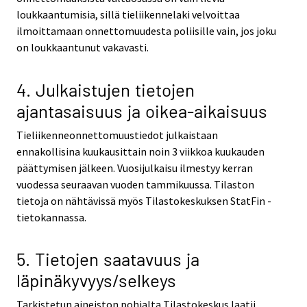
loukkaantumisia, sillä tieliikennelaki velvoittaa
ilmoittamaan onnettomuudesta poliisille vain, jos joku
on loukkaantunut vakavasti.
4. Julkaistujen tietojen
ajantasaisuus ja oikea-aikaisuus
Tieliikenneonnettomuustiedot julkaistaan
ennakollisina kuukausittain noin 3 viikkoa kuukauden
päättymisen jälkeen. Vuosijulkaisu ilmestyy kerran
vuodessa seuraavan vuoden tammikuussa. Tilaston
tietoja on nähtävissä myös Tilastokeskuksen StatFin -
tietokannassa.
5. Tietojen saatavuus ja
läpinäkyvyys/selkeys
Tarkistetun aineiston pohjalta Tilastokeskus laatii