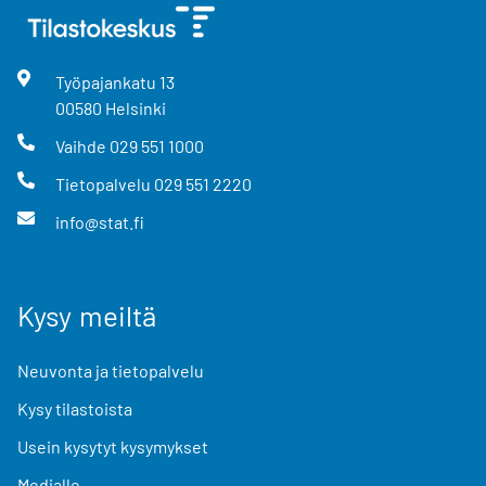
Työpajankatu
13
00580
Helsinki
Vaihde
029 551 1000
Tietopalvelu
029 551 2220
info@stat.fi
Kysy meiltä
Neuvonta ja tietopalvelu
Kysy tilastoista
Usein kysytyt kysymykset
Medialle