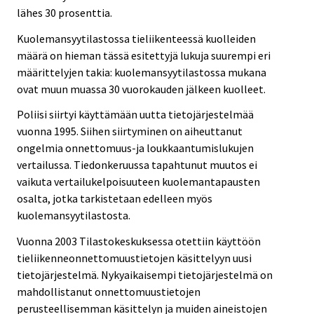
lähes 30 prosenttia.
Kuolemansyytilastossa tieliikenteessä kuolleiden
määrä on hieman tässä esitettyjä lukuja suurempi eri
määrittelyjen takia: kuolemansyytilastossa mukana
ovat muun muassa 30 vuorokauden jälkeen kuolleet.
Poliisi siirtyi käyttämään uutta tietojärjestelmää
vuonna 1995. Siihen siirtyminen on aiheuttanut
ongelmia onnettomuus-ja loukkaantumislukujen
vertailussa. Tiedonkeruussa tapahtunut muutos ei
vaikuta vertailukelpoisuuteen kuolemantapausten
osalta, jotka tarkistetaan edelleen myös
kuolemansyytilastosta.
Vuonna 2003 Tilastokeskuksessa otettiin käyttöön
tieliikenneonnettomuustietojen käsittelyyn uusi
tietojärjestelmä. Nykyaikaisempi tietojärjestelmä on
mahdollistanut onnettomuustietojen
perusteellisemman käsittelyn ja muiden aineistojen