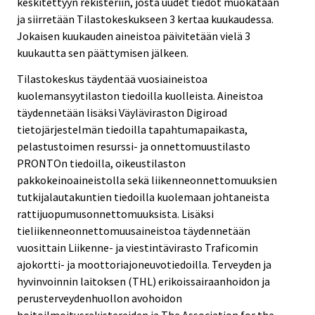
keskitettyyn rekisteriin, josta uudet tiedot muokataan
ja siirretään Tilastokeskukseen 3 kertaa kuukaudessa.
Jokaisen kuukauden aineistoa päivitetään vielä 3
kuukautta sen päättymisen jälkeen.
Tilastokeskus täydentää vuosiaineistoa
kuolemansyytilaston tiedoilla kuolleista. Aineistoa
täydennetään lisäksi Väyläviraston Digiroad
tietojärjestelmän tiedoilla tapahtumapaikasta,
pelastustoimen resurssi- ja onnettomuustilasto
PRONTOn tiedoilla, oikeustilaston
pakkokeinoaineistolla sekä liikenneonnettomuuksien
tutkijalautakuntien tiedoilla kuolemaan johtaneista
rattijuopumusonnettomuuksista. Lisäksi
tieliikenneonnettomuusaineistoa täydennetään
vuosittain Liikenne- ja viestintävirasto Traficomin
ajokortti- ja moottoriajoneuvotiedoilla. Terveyden ja
hyvinvoinnin laitoksen (THL) erikoissairaanhoidon ja
perusterveydenhuollon avohoidon
hoitoilmoitusrekistereiden ja The Association for the