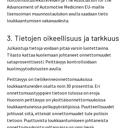
Advancement of Automotive Medicinen EU-maille
lisensoiman muunnostaulukon avulla saadaan tieto
loukkaantumisen vakavuudesta.
3. Tietojen oikeellisuus ja tarkkuus
Julkaistuja tietoja voidaan pitää varsin luotettavina.
Tilasto kattaa kuolemaan johtaneet onnettomuudet
sataprosenttisesti. Peittävyys kontrolloidaan
kuolinsyytodistusten avulla.
Peittävyys on tieliikenneonnettomuuksissa
loukkaantuneiden osalta noin 30 prosenttia. Eri
onnettomuustyyppien tietoon tulossa on eroja.
Huonoin peittävyys on yksittäisonnettomuuksissa
loukkaantuneissa polkupyöräilijöissä. Puutteellisuudet
johtuvat siitä, etteivät onnettomuudet tule poliisin
tietoon. Puuttuvista loukkaantumiseen johtaneista
onnettomuuksista valtaosassa on vain lieviä