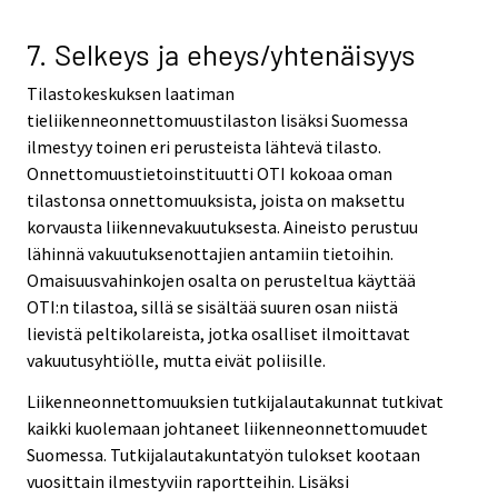
7. Selkeys ja eheys/yhtenäisyys
Tilastokeskuksen laatiman
tieliikenneonnettomuustilaston lisäksi Suomessa
ilmestyy toinen eri perusteista lähtevä tilasto.
Onnettomuustietoinstituutti OTI kokoaa oman
tilastonsa onnettomuuksista, joista on maksettu
korvausta liikennevakuutuksesta. Aineisto perustuu
lähinnä vakuutuksenottajien antamiin tietoihin.
Omaisuusvahinkojen osalta on perusteltua käyttää
OTI:n tilastoa, sillä se sisältää suuren osan niistä
lievistä peltikolareista, jotka osalliset ilmoittavat
vakuutusyhtiölle, mutta eivät poliisille.
Liikenneonnettomuuksien tutkijalautakunnat tutkivat
kaikki kuolemaan johtaneet liikenneonnettomuudet
Suomessa. Tutkijalautakuntatyön tulokset kootaan
vuosittain ilmestyviin raportteihin. Lisäksi