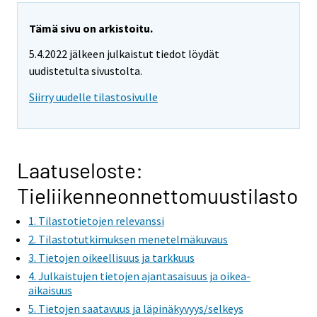
Tämä sivu on arkistoitu.
5.4.2022 jälkeen julkaistut tiedot löydät
uudistetulta sivustolta.
Siirry uudelle tilastosivulle
Laatuseloste:
Tieliikenneonnettomuustilasto
1. Tilastotietojen relevanssi
2. Tilastotutkimuksen menetelmäkuvaus
3. Tietojen oikeellisuus ja tarkkuus
4. Julkaistujen tietojen ajantasaisuus ja oikea-
aikaisuus
5. Tietojen saatavuus ja läpinäkyvyys/selkeys