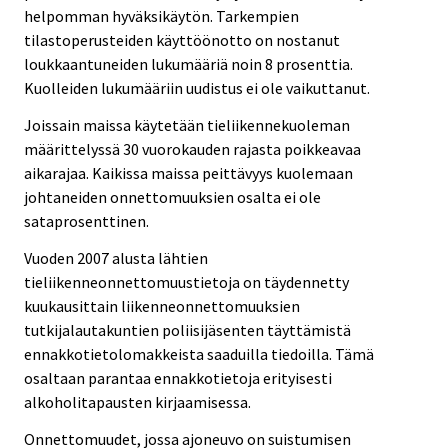
helpomman hyväksikäytön. Tarkempien
tilastoperusteiden käyttöönotto on nostanut
loukkaantuneiden lukumääriä noin 8 prosenttia.
Kuolleiden lukumääriin uudistus ei ole vaikuttanut.
Joissain maissa käytetään tieliikennekuoleman
määrittelyssä 30 vuorokauden rajasta poikkeavaa
aikarajaa. Kaikissa maissa peittävyys kuolemaan
johtaneiden onnettomuuksien osalta ei ole
sataprosenttinen.
Vuoden 2007 alusta lähtien
tieliikenneonnettomuustietoja on täydennetty
kuukausittain liikenneonnettomuuksien
tutkijalautakuntien poliisijäsenten täyttämistä
ennakkotietolomakkeista saaduilla tiedoilla. Tämä
osaltaan parantaa ennakkotietoja erityisesti
alkoholitapausten kirjaamisessa.
Onnettomuudet, jossa ajoneuvo on suistumisen