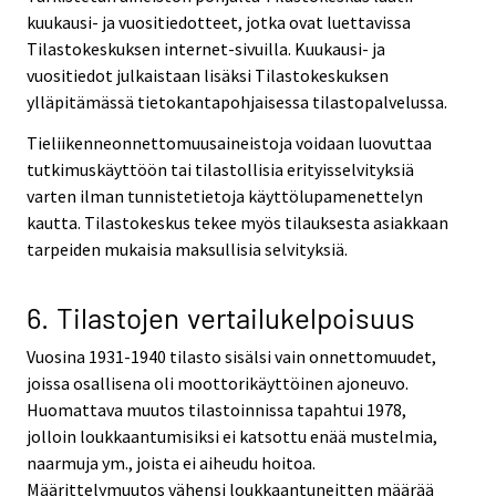
kuukausi- ja vuositiedotteet, jotka ovat luettavissa
Tilastokeskuksen internet-sivuilla. Kuukausi- ja
vuositiedot julkaistaan lisäksi Tilastokeskuksen
ylläpitämässä tietokantapohjaisessa tilastopalvelussa.
Tieliikenneonnettomuusaineistoja voidaan luovuttaa
tutkimuskäyttöön tai tilastollisia erityisselvityksiä
varten ilman tunnistetietoja käyttölupamenettelyn
kautta. Tilastokeskus tekee myös tilauksesta asiakkaan
tarpeiden mukaisia maksullisia selvityksiä.
6. Tilastojen vertailukelpoisuus
Vuosina 1931-1940 tilasto sisälsi vain onnettomuudet,
joissa osallisena oli moottorikäyttöinen ajoneuvo.
Huomattava muutos tilastoinnissa tapahtui 1978,
jolloin loukkaantumisiksi ei katsottu enää mustelmia,
naarmuja ym., joista ei aiheudu hoitoa.
Määrittelymuutos vähensi loukkaantuneitten määrää