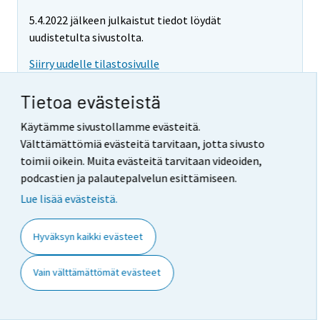
5.4.2022 jälkeen julkaistut tiedot löydät
uudistetulta sivustolta.
Siirry uudelle tilastosivulle
Tietoa evästeistä
Käytämme sivustollamme evästeitä.
Tieliikenneonnettomuustilasto
Välttämättömiä evästeitä tarvitaan, jotta sivusto
2019,
lokakuu
toimii oikein. Muita evästeitä tarvitaan videoiden,
podcastien ja palautepalvelun esittämiseen.
2019
Lue lisää evästeistä.
lokakuu
Hyväksyn kaikki evästeet
Julkistukset
Tieliikenteessä kuoli 14 ihmistä lokakuussa
Vain välttämättömät evästeet
(19.11.2019)
Taulukot
Liitetaulukot