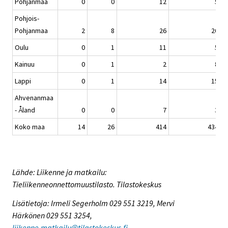
Pohjanmaa
0
0
12
5
Pohjois-
Pohjanmaa
2
8
26
20
Oulu
0
1
11
5
Kainuu
0
1
2
8
Lappi
0
1
14
15
Ahvenanmaa
- Åland
0
0
7
3
Koko maa
14
26
414
434
Lähde: Liikenne ja matkailu:
Tieliikenneonnettomuustilasto. Tilastokeskus
Lisätietoja: Irmeli Segerholm 029 551 3219, Mervi
Härkönen 029 551 3254,
liikenne.matkailu@tilastokeskus.fi