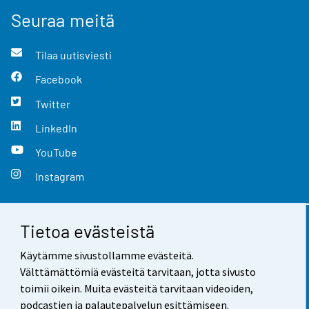
Seuraa meitä
Tilaa uutisviesti
Facebook
Twitter
LinkedIn
YouTube
Instagram
Tietoa evästeistä
Yhteystiedot
Käytämme sivustollamme evästeitä.
Palaute
Välttämättömiä evästeitä tarvitaan, jotta sivusto
toimii oikein. Muita evästeitä tarvitaan videoiden,
Käyttöehdot
podcastien ja palautepalvelun esittämiseen.