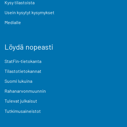
Kysy tilastoista
Usein kysytyt kysymykset
Medialle
Löydä nopeasti
StatFin-tietokanta
Tilastotietokannat
Suomi lukuina
Rahanarvonmuunnin
Tulevat julkaisut
Tutkimusaineistot