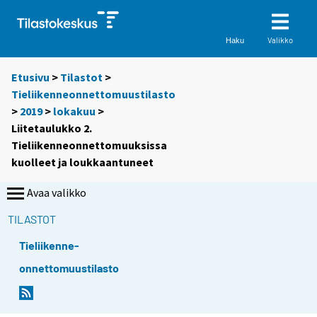
Valikko
Haku
Etusivu
>
Tilastot
>
Tieliikenneonnettomuustilasto
>
2019
>
lokakuu
>
Liitetaulukko 2.
Tieliikenneonnettomuuksissa
kuolleet ja loukkaantuneet
Avaa valikko
TILASTOT
Tieliikenne-
onnettomuustilasto