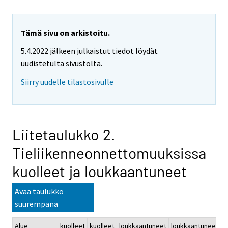
Tämä sivu on arkistoitu.
5.4.2022 jälkeen julkaistut tiedot löydät
uudistetulta sivustolta.
Siirry uudelle tilastosivulle
Liitetaulukko 2.
Tieliikenneonnettomuuksissa
kuolleet ja loukkaantuneet
Avaa taulukko
suurempana
Alue
kuolleet
kuolleet
loukkaantuneet
loukkaantuneet
k