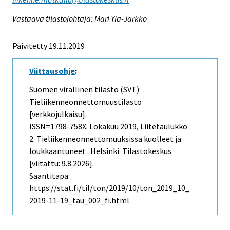
Vastaava tilastojohtaja: Mari Ylä-Jarkko
Päivitetty 19.11.2019
Viittausohje
:
Suomen virallinen tilasto (SVT):
Tieliikenneonnettomuustilasto
[verkkojulkaisu].
ISSN=1798-758X.
Lokakuu
2019, Liitetaulukko
2. Tieliikenneonnettomuuksissa kuolleet ja
loukkaantuneet . Helsinki: Tilastokeskus
[viitattu: 9.8.2026].
Saantitapa:
https://stat.fi/til/ton/2019/10/ton_2019_10_
2019-11-19_tau_002_fi.html