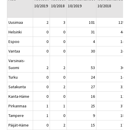
10/2019
10/2018
10/2019
10/2018
1
1
Uusimaa
2
3
101
129
Helsinki
0
0
31
44
Espoo
0
0
4
14
Vantaa
0
0
30
24
Varsinais-
Suomi
2
2
53
36
Turku
0
0
24
14
Satakunta
0
2
27
31
Kanta-Häme
0
0
16
11
Pirkanmaa
1
1
25
37
Tampere
1
0
9
18
Päijät-Häme
0
2
15
17