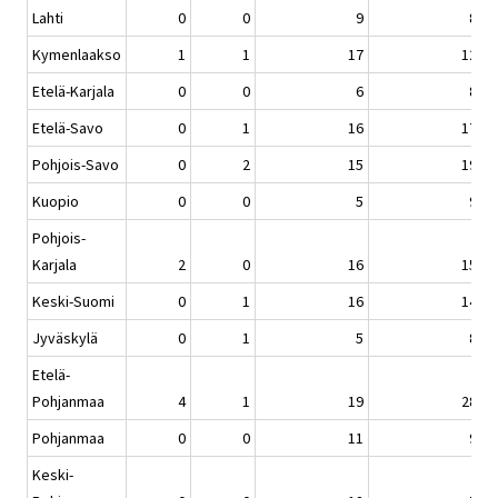
Lahti
0
0
9
8
Kymenlaakso
1
1
17
12
Etelä-Karjala
0
0
6
8
Etelä-Savo
0
1
16
17
Pohjois-Savo
0
2
15
19
Kuopio
0
0
5
9
Pohjois-
Karjala
2
0
16
15
Keski-Suomi
0
1
16
14
Jyväskylä
0
1
5
8
Etelä-
Pohjanmaa
4
1
19
28
Pohjanmaa
0
0
11
9
Keski-