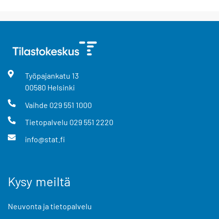
Työpajankatu
13
00580
Helsinki
Vaihde
029 551 1000
Tietopalvelu
029 551 2220
info@stat.fi
Kysy meiltä
Neuvonta ja tietopalvelu