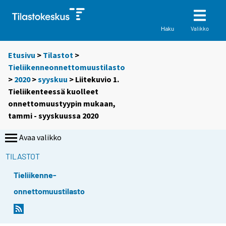
Valikko
Haku
Etusivu
>
Tilastot
>
Tieliikenneonnettomuustilasto
>
2020
>
syyskuu
> Liitekuvio 1.
Tieliikenteessä kuolleet
onnettomuustyypin mukaan,
tammi - syyskuussa 2020
Avaa valikko
TILASTOT
Tieliikenne-
onnettomuustilasto