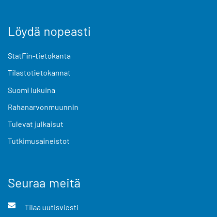
Löydä nopeasti
StatFin-tietokanta
Tilastotietokannat
Suomi lukuina
Rahanarvonmuunnin
Tulevat julkaisut
Tutkimusaineistot
Seuraa meitä
Tilaa uutisviesti