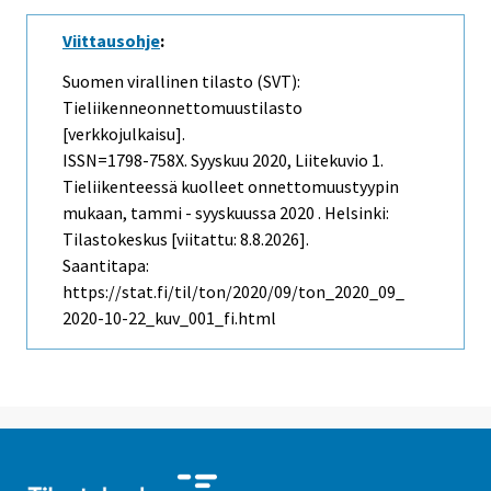
Viittausohje
:
Suomen virallinen tilasto (SVT):
Tieliikenneonnettomuustilasto
[verkkojulkaisu].
ISSN=1798-758X.
Syyskuu
2020, Liitekuvio 1.
Tieliikenteessä kuolleet onnettomuustyypin
mukaan, tammi - syyskuussa 2020 . Helsinki:
Tilastokeskus [viitattu: 8.8.2026].
Saantitapa:
https://stat.fi/til/ton/2020/09/ton_2020_09_
2020-10-22_kuv_001_fi.html