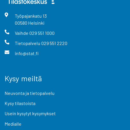
Työpajankatu
13
00580
Helsinki
Vaihde
029 551 1000
Tietopalvelu
029 551 2220
info@stat.fi
Kysy meiltä
Neuvonta ja tietopalvelu
Kysy tilastoista
Usein kysytyt kysymykset
Medialle