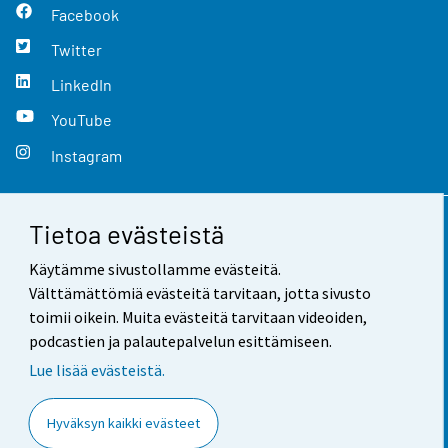
Facebook
Twitter
LinkedIn
YouTube
Instagram
Tietoa evästeistä
Yhteystiedot
Käytämme sivustollamme evästeitä.
Palaute
Välttämättömiä evästeitä tarvitaan, jotta sivusto
toimii oikein. Muita evästeitä tarvitaan videoiden,
Käyttöehdot
podcastien ja palautepalvelun esittämiseen.
Tietosuoja
Lue lisää evästeistä.
Saavutettavuus
Hyväksyn kaikki evästeet
Tietoa sivustosta