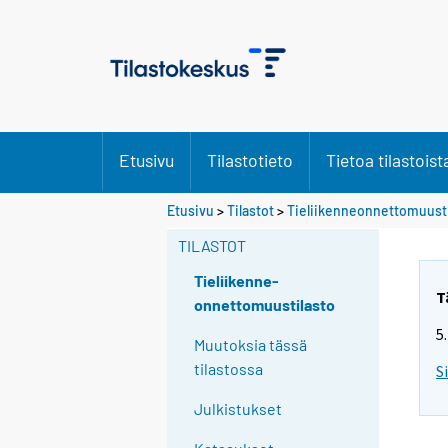
Etusivu
Tilastotieto
Tietoa tilastoist
Etusivu
>
Tilastot
>
Tieliikenneonnettomuusti
TILASTOT
Tieliikenne-
T
onnettomuustilasto
5
Muutoksia tässä
tilastossa
S
Julkistukset