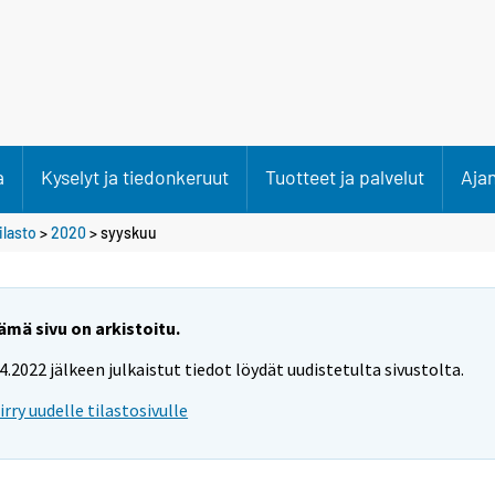
a
Kyselyt ja tiedonkeruut
Tuotteet ja palvelut
Aja
lasto
>
2020
>
syyskuu
ämä sivu on arkistoitu.
.4.2022 jälkeen julkaistut tiedot löydät uudistetulta sivustolta.
iirry uudelle tilastosivulle