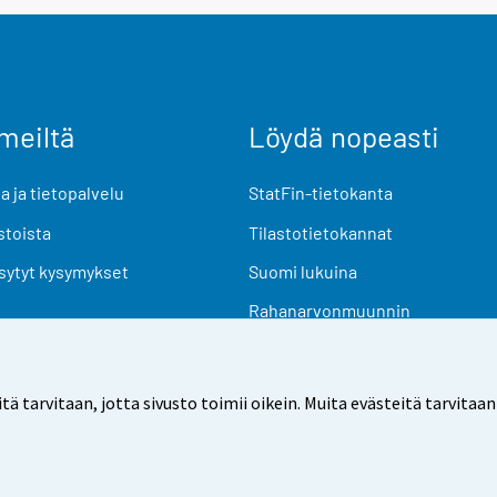
meiltä
Löydä nopeasti
 ja tietopalvelu
StatFin-tietokanta
stoista
Tilastotietokannat
sytyt kysymykset
Suomi lukuina
Rahanarvonmuunnin
Tulevat julkaisut
Tutkimusaineistot
arvitaan, jotta sivusto toimii oikein. Muita evästeitä tarvitaan
Käyttöehdot
Tietosuoja
Saavutettavuus
Tietoa sivu