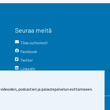
Seuraa meitä
Tilaa uutisviesti
Facebook
Twitter
LinkedIn
YouTube
Instagram
 videoiden, podcastien ja palautepalvelun esittämiseen.
stosta
Evästeasetukset