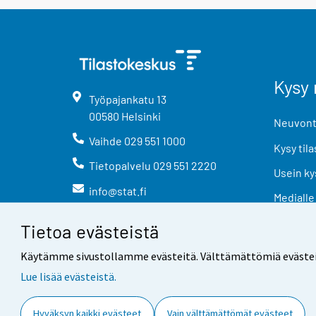
Kysy 
Työpajankatu
13
00580
Helsinki
Neuvonta
Vaihde
029 551 1000
Kysy tila
Tietopalvelu
029 551 2220
Usein ky
info@stat.fi
Medialle
Tietoa evästeistä
Käytämme sivustollamme evästeitä. Välttämättömiä evästeitä t
Lue lisää evästeistä.
Yhteystiedot
Palaute
Hyväksyn kaikki evästeet
Vain välttämättömät evästeet