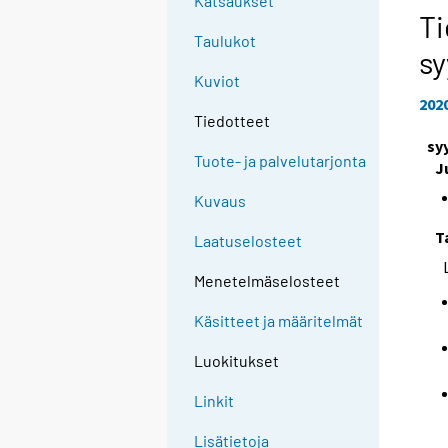
Katsaukset
Ti
Taulukot
sy
Kuviot
202
Tiedotteet
sy
Tuote- ja palvelutarjonta
J
Kuvaus
T
Laatuselosteet
Menetelmäselosteet
Käsitteet ja määritelmät
Luokitukset
Linkit
Lisätietoja