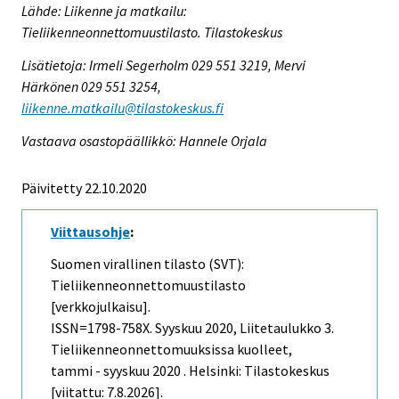
Lähde: Liikenne ja matkailu:
Tieliikenneonnettomuustilasto. Tilastokeskus
Lisätietoja: Irmeli Segerholm 029 551 3219, Mervi
Härkönen 029 551 3254,
liikenne.matkailu@tilastokeskus.fi
Vastaava osastopäällikkö: Hannele Orjala
Päivitetty 22.10.2020
Viittausohje
:
Suomen virallinen tilasto (SVT):
Tieliikenneonnettomuustilasto
[verkkojulkaisu].
ISSN=1798-758X.
Syyskuu
2020, Liitetaulukko 3.
Tieliikenneonnettomuuksissa kuolleet,
tammi - syyskuu 2020 . Helsinki: Tilastokeskus
[viitattu: 7.8.2026].