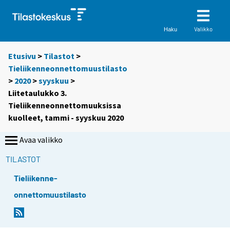
Valikko
Haku
Etusivu
>
Tilastot
>
Tieliikenneonnettomuustilasto
>
2020
>
syyskuu
>
Liitetaulukko 3.
Tieliikenneonnettomuuksissa
kuolleet, tammi - syyskuu 2020
Avaa valikko
TILASTOT
Tieliikenne-
onnettomuustilasto