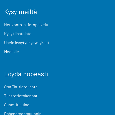
Kysy meiltä
Neuvonta ja tietopalvelu
Kysy tilastoista
Usein kysytyt kysymykset
Medialle
Löydä nopeasti
StatFin-tietokanta
Tilastotietokannat
Suomi lukuina
Rahanarvonmuunnin