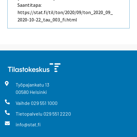
Saantitapa:
https://stat.fi/til/ton/2020/09/ton_2020_09_
2020-10-22_tau_003_fi.html
Työpajankatu
13
00580
Helsinki
Vaihde
029 551 1000
Tietopalvelu
029 551 2220
info@stat.fi