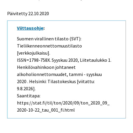
Päivitetty 22.10.2020
Viittausohje
:
Suomen virallinen tilasto (SVT):
Tieliikenneonnettomuustilasto
[verkkojulkaisu].
ISSN=1798-758X.
Syyskuu
2020, Liitetaulukko 1.
Henkilövahinkoon johtaneet
alkoholionnettomuudet, tammi - syyskuu
2020 . Helsinki: Tilastokeskus [viitattu:
9.8.2026].
Saantitapa:
https://stat.fi/til/ton/2020/09/ton_2020_09_
2020-10-22_tau_001_fi.html