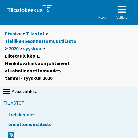
Valikko
Haku
Etusivu
>
Tilastot
>
Tieliikenneonnettomuustilasto
>
2020
>
syyskuu
>
Liitetaulukko 1.
Henkilövahinkoon johtaneet
alkoholionnettomuudet,
tammi - syyskuu 2020
Avaa valikko
TILASTOT
Tieliikenne-
onnettomuustilasto