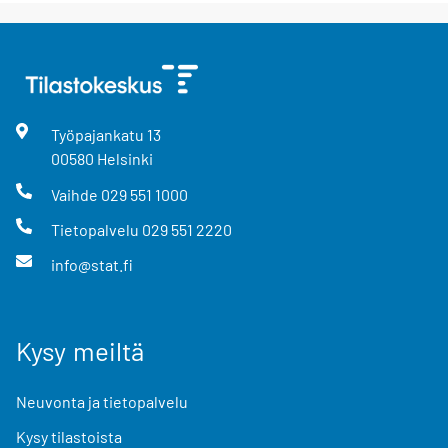
Työpajankatu
13
00580
Helsinki
Vaihde
029 551 1000
Tietopalvelu
029 551 2220
info@stat.fi
Kysy meiltä
Neuvonta ja tietopalvelu
Kysy tilastoista