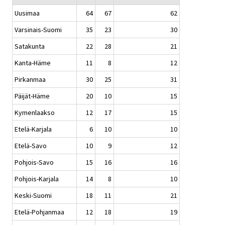
Uusimaa
64
67
62
Varsinais-Suomi
35
23
30
Satakunta
22
28
21
Kanta-Häme
11
8
12
Pirkanmaa
30
25
31
Päijät-Häme
20
10
15
Kymenlaakso
12
17
15
Etelä-Karjala
6
10
10
Etelä-Savo
10
9
12
Pohjois-Savo
15
16
16
Pohjois-Karjala
14
8
10
Keski-Suomi
18
11
21
Etelä-Pohjanmaa
12
18
19