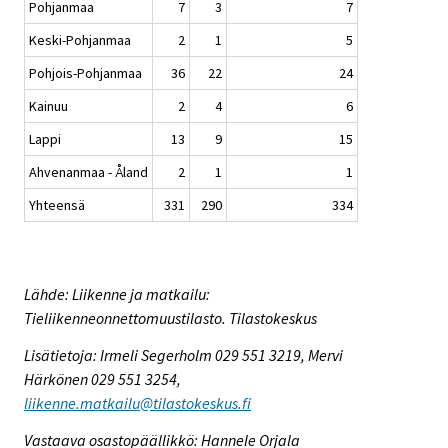
Pohjanmaa
7
3
7
Keski-Pohjanmaa
2
1
5
Pohjois-Pohjanmaa
36
22
24
Kainuu
2
4
6
Lappi
13
9
15
Ahvenanmaa - Åland
2
1
1
Yhteensä
331
290
334
Lähde: Liikenne ja matkailu:
Tieliikenneonnettomuustilasto. Tilastokeskus
Lisätietoja: Irmeli Segerholm 029 551 3219, Mervi
Härkönen 029 551 3254,
liikenne.matkailu@tilastokeskus.fi
Vastaava osastopäällikkö: Hannele Orjala