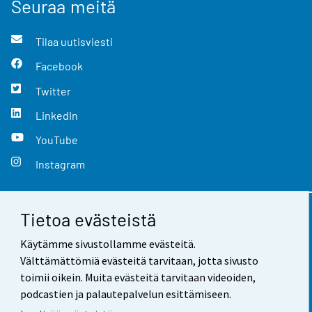
Seuraa meitä
Tilaa uutisviesti
Facebook
Twitter
LinkedIn
YouTube
Instagram
Tietoa evästeistä
Yhteystiedot
Käytämme sivustollamme evästeitä.
Palaute
Välttämättömiä evästeitä tarvitaan, jotta sivusto
toimii oikein. Muita evästeitä tarvitaan videoiden,
Käyttöehdot
podcastien ja palautepalvelun esittämiseen.
Tietosuoja