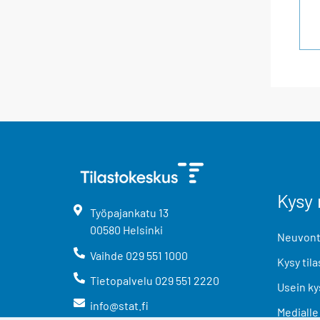
Kysy 
Työpajankatu
13
00580
Helsinki
Neuvonta
Vaihde
029 551 1000
Kysy tila
Tietopalvelu
029 551 2220
Usein ky
info@stat.fi
Medialle