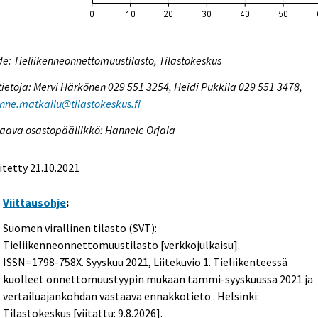
e: Tieliikenneonnettomuustilasto, Tilastokeskus
tietoja: Mervi Härkönen 029 551 3254, Heidi Pukkila 029 551 3478,
enne.matkailu@tilastokeskus.fi
aava osastopäällikkö: Hannele Orjala
itetty 21.10.2021
Viittausohje
:
Suomen virallinen tilasto (SVT):
Tieliikenneonnettomuustilasto [verkkojulkaisu].
ISSN=1798-758X.
Syyskuu
2021, Liitekuvio 1. Tieliikenteessä
kuolleet onnettomuustyypin mukaan tammi-syyskuussa 2021 ja
vertailuajankohdan vastaava ennakkotieto . Helsinki:
Tilastokeskus [viitattu: 9.8.2026].