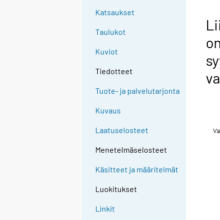
Katsaukset
Li
Taulukot
o
Kuviot
sy
Tiedotteet
va
Tuote- ja palvelutarjonta
Kuvaus
Laatuselosteet
Menetelmäselosteet
Käsitteet ja määritelmät
Luokitukset
Linkit