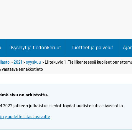
a
Kyselyt ja tiedonkeruut
Tuotteet ja palvelut
Aja
lasto
>
2021
>
syyskuu
> Liitekuvio 1. Tieliikenteessä kuolleet onnett
n vastaava ennakkotieto
ämä sivu on arkistoitu.
.4.2022 jälkeen julkaistut tiedot löydät uudistetulta sivustolta.
iirry uudelle tilastosivulle