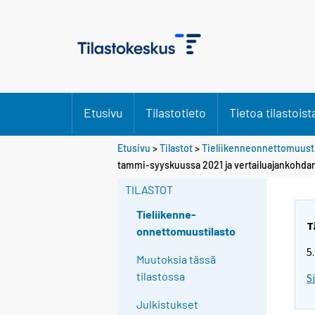
Etusivu
Tilastotieto
Tietoa tilastoist
Etusivu
>
Tilastot
>
Tieliikenneonnettomuusti
tammi-syyskuussa 2021 ja vertailuajankohda
TILASTOT
Tieliikenne-
T
onnettomuustilasto
5
Muutoksia tässä
tilastossa
S
Julkistukset