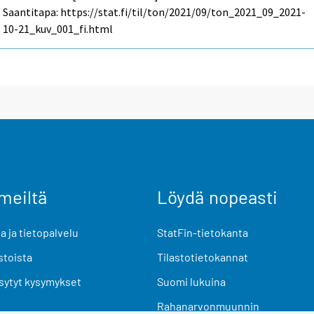
Saantitapa: https://stat.fi/til/ton/2021/09/ton_2021_09_2021-
10-21_kuv_001_fi.html
meiltä
Löydä nopeasti
 ja tietopalvelu
StatFin-tietokanta
stoista
Tilastotietokannat
sytyt kysymykset
Suomi lukuina
Rahanarvonmuunnin