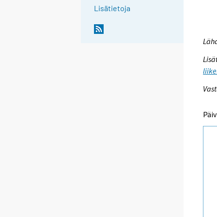
Lisätietoja
Lähd
Lisä
liik
Vast
Päiv