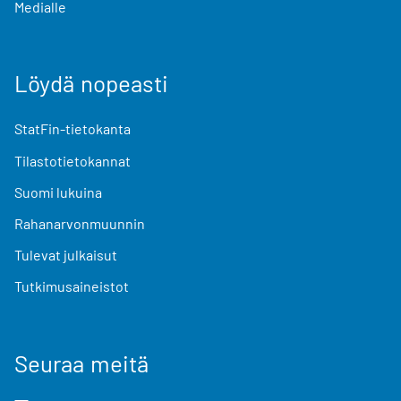
Medialle
Löydä nopeasti
StatFin-tietokanta
Tilastotietokannat
Suomi lukuina
Rahanarvonmuunnin
Tulevat julkaisut
Tutkimusaineistot
Seuraa meitä