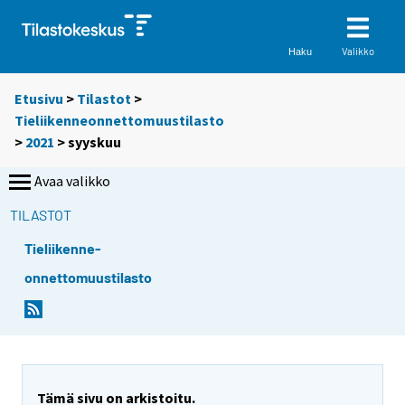
Valikko
Haku
Etusivu
>
Tilastot
>
Tieliikenneonnettomuustilasto
>
2021
>
syyskuu
Avaa valikko
TILASTOT
Tieliikenne-
onnettomuustilasto
Tämä sivu on arkistoitu.