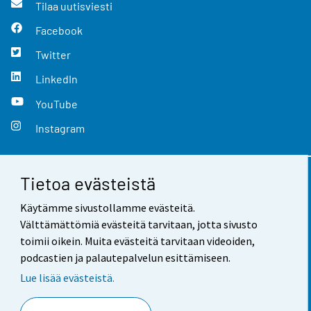
Tilaa uutisviesti
Facebook
Twitter
LinkedIn
YouTube
Instagram
Tietoa evästeistä
Yhteystiedot
Käytämme sivustollamme evästeitä.
Palaute
Välttämättömiä evästeitä tarvitaan, jotta sivusto
toimii oikein. Muita evästeitä tarvitaan videoiden,
Käyttöehdot
podcastien ja palautepalvelun esittämiseen.
Tietosuoja
Lue lisää evästeistä.
Saavutettavuus