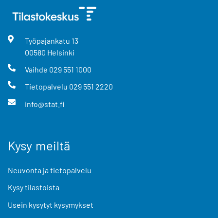
Työpajankatu
13
00580
Helsinki
Vaihde
029 551 1000
Tietopalvelu
029 551 2220
info@stat.fi
Kysy meiltä
Neuvonta ja tietopalvelu
Kysy tilastoista
Usein kysytyt kysymykset