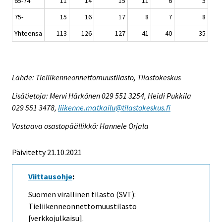
65-74
11
14
15
11
6
5
75-
15
16
17
8
7
8
Yhteensä
113
126
127
41
40
35
Lähde: Tieliikenneonnettomuustilasto, Tilastokeskus
Lisätietoja: Mervi Härkönen 029 551 3254, Heidi Pukkila
029 551 3478,
liikenne.matkailu@tilastokeskus.fi
Vastaava osastopäällikkö: Hannele Orjala
Päivitetty 21.10.2021
Viittausohje
:
Suomen virallinen tilasto (SVT):
Tieliikenneonnettomuustilasto
[verkkojulkaisu].