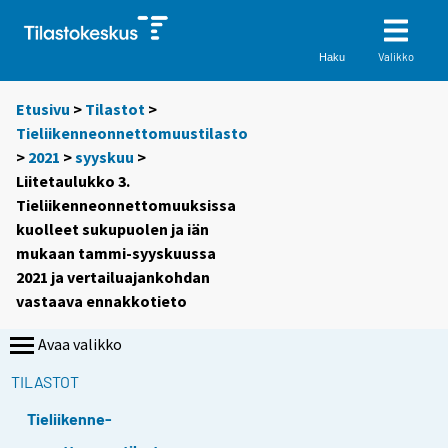
Valikko
Haku
Etusivu
>
Tilastot
>
Tieliikenneonnettomuustilasto
>
2021
>
syyskuu
>
Liitetaulukko 3.
Tieliikenneonnettomuuksissa
kuolleet sukupuolen ja iän
mukaan tammi-syyskuussa
2021 ja vertailuajankohdan
vastaava ennakkotieto
Avaa valikko
TILASTOT
Tieliikenne-