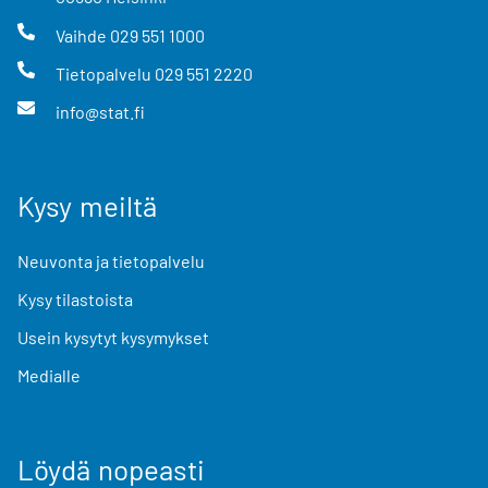
Vaihde
029 551 1000
Tietopalvelu
029 551 2220
info@stat.fi
Kysy meiltä
Neuvonta ja tietopalvelu
Kysy tilastoista
Usein kysytyt kysymykset
Medialle
Löydä nopeasti