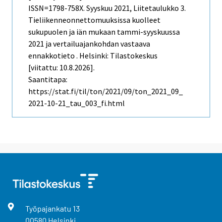
ISSN=1798-758X.
Syyskuu
2021, Liitetaulukko 3.
Tieliikenneonnettomuuksissa kuolleet
sukupuolen ja iän mukaan tammi-syyskuussa
2021 ja vertailuajankohdan vastaava
ennakkotieto . Helsinki: Tilastokeskus
[viitattu: 10.8.2026].
Saantitapa:
https://stat.fi/til/ton/2021/09/ton_2021_09_
2021-10-21_tau_003_fi.html
Työpajankatu
13
00580
Helsinki