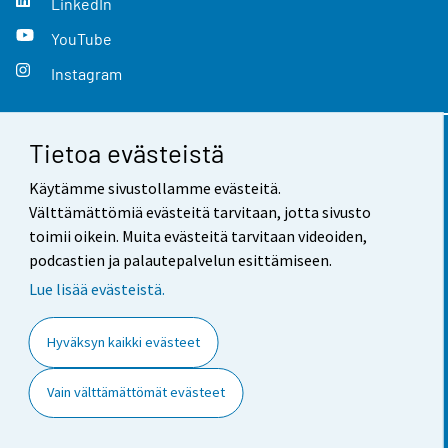
LinkedIn
YouTube
Instagram
Tietoa evästeistä
Yhteystiedot
Käytämme sivustollamme evästeitä.
Palaute
Välttämättömiä evästeitä tarvitaan, jotta sivusto
toimii oikein. Muita evästeitä tarvitaan videoiden,
Käyttöehdot
podcastien ja palautepalvelun esittämiseen.
Tietosuoja
Lue lisää evästeistä.
Saavutettavuus
Hyväksyn kaikki evästeet
Tietoa sivustosta
Vain välttämättömät evästeet
Evästeasetukset