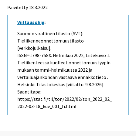
Päivitetty 18.3.2022
Viittausohje
:
Suomen virallinen tilasto (SVT):
Tieliikenneonnettomuustilasto
[verkkojulkaisu].
ISSN=1798-758X.
Helmikuu
2022, Liitekuvio 1.
Tieliikenteessä kuolleet onnettomuustyypin
mukaan tammi-helmikuussa 2022 ja
vertailuajankohdan vastaava ennakkotieto .
Helsinki: Tilastokeskus [viitattu: 9.8.2026].
Saantitapa:
https://stat.fi/til/ton/2022/02/ton_2022_02_
2022-03-18_kuv_001_fi.html