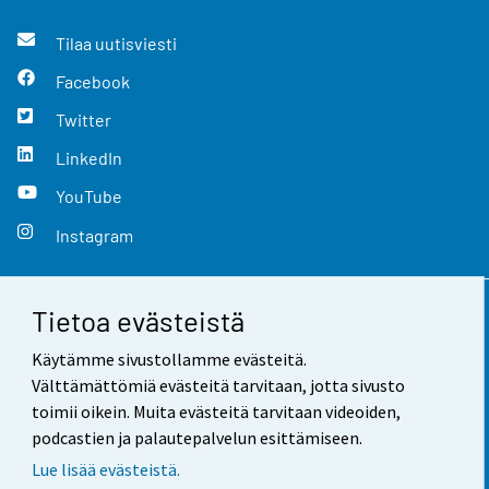
Tilaa uutisviesti
Facebook
Twitter
LinkedIn
YouTube
Instagram
Tietoa evästeistä
Yhteystiedot
Käytämme sivustollamme evästeitä.
Palaute
Välttämättömiä evästeitä tarvitaan, jotta sivusto
toimii oikein. Muita evästeitä tarvitaan videoiden,
Käyttöehdot
podcastien ja palautepalvelun esittämiseen.
Tietosuoja
Lue lisää evästeistä.