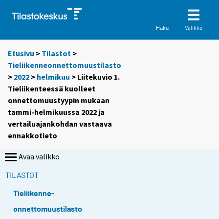
Valikko
Haku
Etusivu
>
Tilastot
>
Tieliikenneonnettomuustilasto
>
2022
>
helmikuu
> Liitekuvio 1.
Tieliikenteessä kuolleet
onnettomuustyypin mukaan
tammi-helmikuussa 2022 ja
vertailuajankohdan vastaava
ennakkotieto
Avaa valikko
TILASTOT
Tieliikenne-
onnettomuustilasto