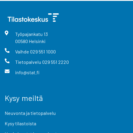
Työpajankatu
13
00580
Helsinki
Vaihde
029 551 1000
Tietopalvelu
029 551 2220
info@stat.fi
Kysy meiltä
Neuvonta ja tietopalvelu
Kysy tilastoista