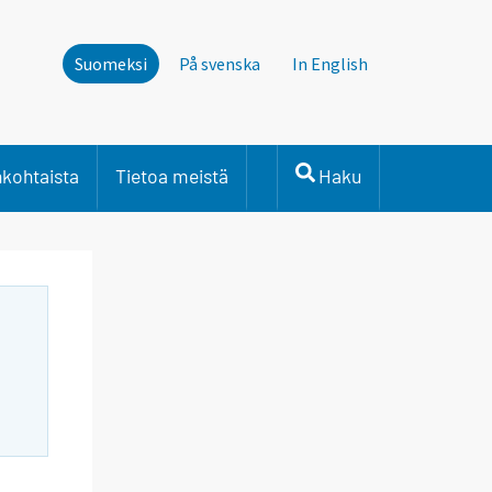
Suomeksi
På svenska
In English
nkohtaista
Tietoa meistä
Haku