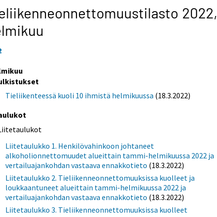
eliikenneonnettomuustilasto 2022
elmikuu
2
lmikuu
ulkistukset
Tieliikenteessä kuoli 10 ihmistä helmikuussa
(18.3.2022)
aulukot
Liitetaulukot
Liitetaulukko 1. Henkilövahinkoon johtaneet
alkoholionnettomuudet alueittain tammi-helmikuussa 2022 ja
vertailuajankohdan vastaava ennakkotieto
(18.3.2022)
Liitetaulukko 2. Tieliikenneonnettomuuksissa kuolleet ja
loukkaantuneet alueittain tammi-helmikuussa 2022 ja
vertailuajankohdan vastaava ennakkotieto
(18.3.2022)
Liitetaulukko 3. Tieliikenneonnettomuuksissa kuolleet