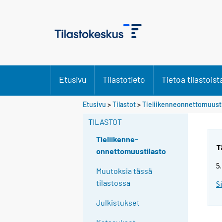
Etusivu
Tilastotieto
Tietoa tilastoist
Etusivu
>
Tilastot
>
Tieliikenneonnettomuusti
TILASTOT
Tieliikenne-
T
onnettomuustilasto
5
Muutoksia tässä
tilastossa
S
Julkistukset