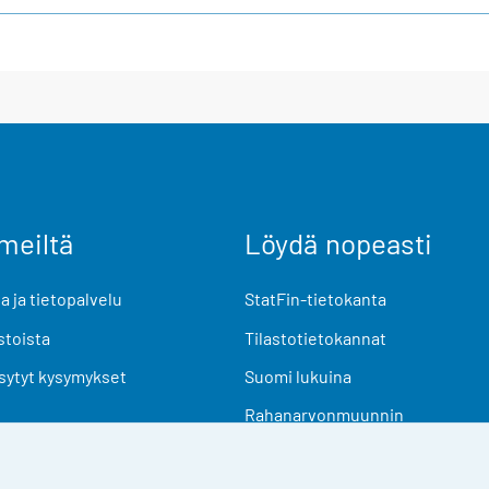
meiltä
Löydä nopeasti
 ja tietopalvelu
StatFin-tietokanta
stoista
Tilastotietokannat
sytyt kysymykset
Suomi lukuina
Rahanarvonmuunnin
Tulevat julkaisut