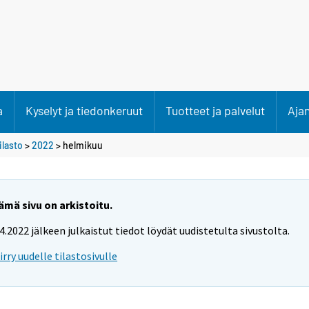
a
Kyselyt ja tiedonkeruut
Tuotteet ja palvelut
Aja
lasto
>
2022
>
helmikuu
ämä sivu on arkistoitu.
.4.2022 jälkeen julkaistut tiedot löydät uudistetulta sivustolta.
iirry uudelle tilastosivulle