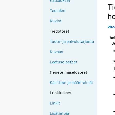
Katsaukset
Ti
Taulukot
h
Kuviot
202
Tiedotteet
he
Tuote- ja palvelutarjonta
J
Kuvaus
T
Laatuselosteet
Menetelmäselosteet
Käsitteet ja määritelmät
Luokitukset
Linkit
Lisätietoja