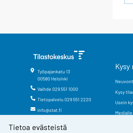
Kysy 
Työpajankatu
13
00580
Helsinki
Neuvonta
Vaihde
029 551 1000
Kysy tila
Tietopalvelu
029 551 2220
Usein ky
info@stat.fi
Medialle
Tietoa evästeistä