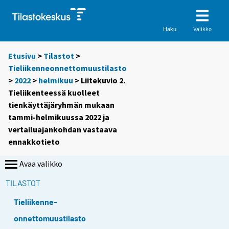
Valikko
Haku
Etusivu
>
Tilastot
>
Tieliikenneonnettomuustilasto
>
2022
>
helmikuu
> Liitekuvio 2.
Tieliikenteessä kuolleet
tienkäyttäjäryhmän mukaan
tammi-helmikuussa 2022 ja
vertailuajankohdan vastaava
ennakkotieto
Avaa valikko
TILASTOT
Tieliikenne-
onnettomuustilasto