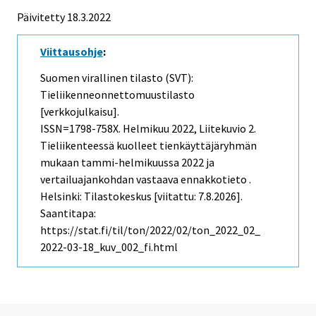
Päivitetty 18.3.2022
Viittausohje
:
Suomen virallinen tilasto (SVT):
Tieliikenneonnettomuustilasto
[verkkojulkaisu].
ISSN=1798-758X.
Helmikuu
2022, Liitekuvio 2.
Tieliikenteessä kuolleet tienkäyttäjäryhmän
mukaan tammi-helmikuussa 2022 ja
vertailuajankohdan vastaava ennakkotieto .
Helsinki: Tilastokeskus [viitattu: 7.8.2026].
Saantitapa:
https://stat.fi/til/ton/2022/02/ton_2022_02_
2022-03-18_kuv_002_fi.html