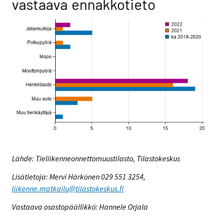
vastaava ennakkotieto
Lähde: Tieliikenneonnettomuustilasto, Tilastokeskus
Lisätietoja: Mervi Härkönen 029 551 3254,
liikenne.matkailu@tilastokeskus.fi
Vastaava osastopäällikkö: Hannele Orjala