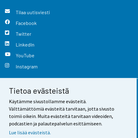
Tilaa uutisviesti
Facebook
Twitter
LinkedIn
YouTube
Instagram
Tietoa evästeistä
Yhteystiedot
Käytämme sivustollamme evästeitä.
Palaute
Välttämättömiä evästeitä tarvitaan, jotta sivusto
toimii oikein. Muita evästeitä tarvitaan videoiden,
Käyttöehdot
podcastien ja palautepalvelun esittämiseen.
Tietosuoja
Lue lisää evästeistä.