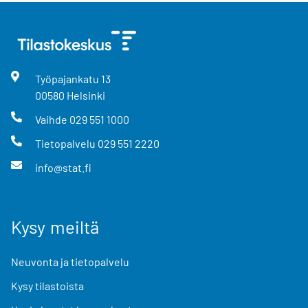
Työpajankatu
13
00580
Helsinki
Vaihde
029 551 1000
Tietopalvelu
029 551 2220
info@stat.fi
Kysy meiltä
Neuvonta ja tietopalvelu
Kysy tilastoista