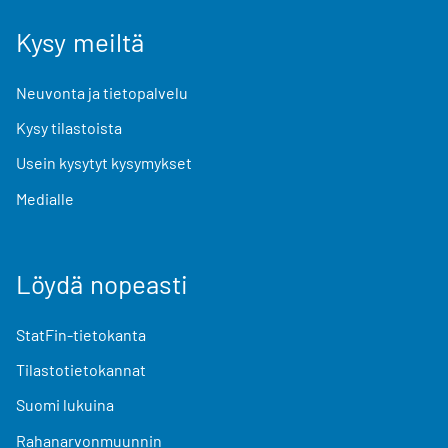
Kysy meiltä
Neuvonta ja tietopalvelu
Kysy tilastoista
Usein kysytyt kysymykset
Medialle
Löydä nopeasti
StatFin-tietokanta
Tilastotietokannat
Suomi lukuina
Rahanarvonmuunnin