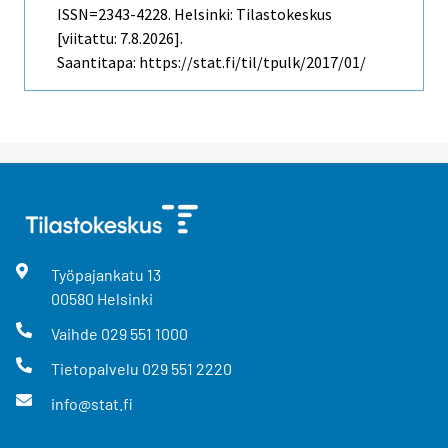
ISSN=2343-4228. Helsinki: Tilastokeskus
[viitattu: 7.8.2026].
Saantitapa: https://stat.fi/til/tpulk/2017/01/
Työpajankatu
13
00580
Helsinki
Vaihde
029 551 1000
Tietopalvelu
029 551 2220
info@stat.fi