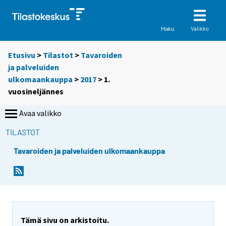
Valikko
Haku
Etusivu
>
Tilastot
>
Tavaroiden
ja palveluiden
ulkomaankauppa
>
2017
>
1.
vuosineljännes
Avaa valikko
TILASTOT
Tavaroiden ja palveluiden ulkomaankauppa
Tämä sivu on arkistoitu.