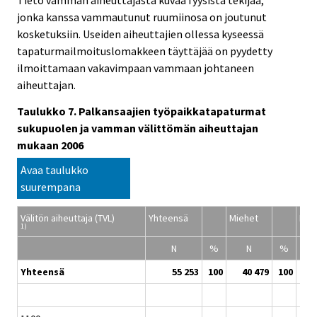
Tieto vamman aiheuttajasta kuvaa fyysistä tekijää,
jonka kanssa vammautunut ruumiinosa on joutunut
kosketuksiin. Useiden aiheuttajien ollessa kyseessä
tapaturmailmoituslomakkeen täyttäjää on pyydetty
ilmoittamaan vakavimpaan vammaan johtaneen
aiheuttajan.
Taulukko 7. Palkansaajien työpaikkatapaturmat
sukupuolen ja vamman välittömän aiheuttajan
mukaan 2006
Avaa taulukko
suurempana
Välitön aiheuttaja (TVL)
Yhteensä
Miehet
Na
1)
N
%
N
%
Yhteensä
55 253
100
40 479
100
1