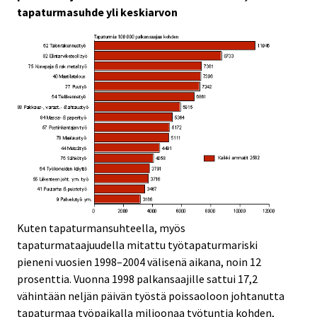
tapaturmasuhde yli keskiarvon
Kuten tapaturmansuhteella, myös
tapaturmataajuudella mitattu työtapaturmariski
pieneni vuosien 1998–2004 välisenä aikana, noin 12
prosenttia. Vuonna 1998 palkansaajille sattui 17,2
vähintään neljän päivän työstä poissaoloon johtanutta
tapaturmaa työpaikalla miljoonaa työtuntia kohden,