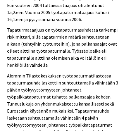
kun vuoteen 2004 tultaessa taajuus oli alentunut
15,2:een. Vuonna 2005 työtapaturmataajuus kohosi
16,1:een ja pysyi samana vuonna 2006.
Tapaturmataajuus on työtapaturmasuhdetta tarkempi
riskimittari, sillä tapaturmien määrä suhteutetaan
aikaan (tehtyihin työtunteihin), jona palkansaajat ovat
olleet alttiina työtapaturmalle. Työssäoloaika eli
tapaturmalle alttiina olemisen aika voi tällöin eri
henkilöillä vaihdella.
Aiemmin Tilastokeskuksen työtapaturmatilastossa
tapaturmasuhde laskettiin suhteuttamalla vähintään 3
päivän työkyvyttömyyteen johtaneet
työpaikkatapaturmat tuhatta palkansaajaa kohden.
Tunnuslukuja on yhdenmukaistettu kansallisesti sekä
Eurostatin käytännön mukaisiksi. Tapaturmasuhde
lasketaan suhteuttamalla vähintään 4 päivän
työkyvyttömyyteen johtaneet työpaikkatapaturmat