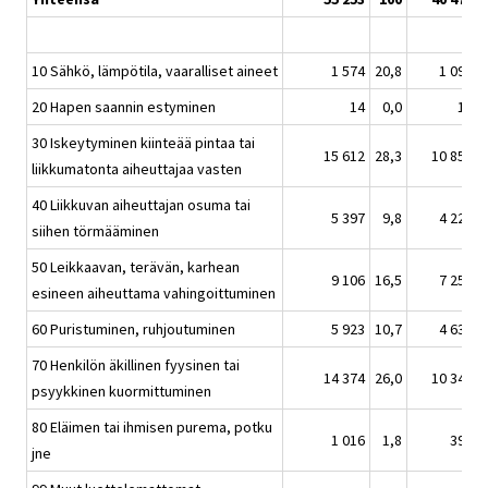
10 Sähkö, lämpötila, vaaralliset aineet
1 574
20,8
1 094
20 Hapen saannin estyminen
14
0,0
12
30 Iskeytyminen kiinteää pintaa tai
15 612
28,3
10 855
liikkumatonta aiheuttajaa vasten
40 Liikkuvan aiheuttajan osuma tai
5 397
9,8
4 223
siihen törmääminen
50 Leikkaavan, terävän, karhean
9 106
16,5
7 255
esineen aiheuttama vahingoittuminen
60 Puristuminen, ruhjoutuminen
5 923
10,7
4 636
70 Henkilön äkillinen fyysinen tai
14 374
26,0
10 345
psyykkinen kuormittuminen
80 Eläimen tai ihmisen purema, potku
1 016
1,8
397
jne