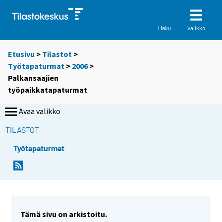
Valikko
Haku
Etusivu
>
Tilastot
>
Työtapaturmat
>
2006
>
Palkansaajien
työpaikkatapaturmat
Avaa valikko
TILASTOT
Työtapaturmat
Tämä sivu on arkistoitu.