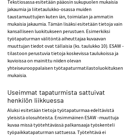
Tekstiosassa esitetään pääosin sukupuolen mukaisia
jakaumia ja liitetaulukko-osassa muiden
taustamuuttujien kuten iän, toimialan ja ammatin
mukaisia jakaumia. Tämän lisäksi esitetään tietoja vain
kansalliseen luokitukseen perustuen. Esimerkiksi
työtapaturman välitöntä aiheuttajaa kuvaavan
muuttujan tiedot ovat tällaisia (ks. taulukko 10). ESAW -
tilastoon perustuvia tietoja koskevissa taulukoissa ja
kuvioissa on mainittu niiden olevan
yhteiseurooppalaisen työtapaturmatilastoluokituksen
mukaisia.
Useimmat tapaturmista sattuivat
henkilön liikkuessa
Aluksi esitetään tietoja työtapaturmaa edeltävistä
yleisistä olosuhteista. Ensimmäinen ESAW -muuttuja
kuvaa missä työtehtävässä palkansaaja työskenteli
työpaikkatapaturman sattuessa. Työtehtävä ei