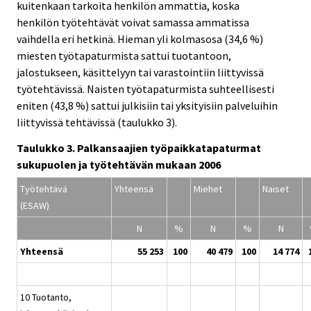
kuitenkaan tarkoita henkilön ammattia, koska
henkilön työtehtävät voivat samassa ammatissa
vaihdella eri hetkinä. Hieman yli kolmasosa (34,6 %)
miesten työtapaturmista sattui tuotantoon,
jalostukseen, käsittelyyn tai varastointiin liittyvissä
työtehtävissä. Naisten työtapaturmista suhteellisesti
eniten (43,8 %) sattui julkisiin tai yksityisiin palveluihin
liittyvissä tehtävissä (taulukko 3).
Taulukko 3. Palkansaajien työpaikkatapaturmat
sukupuolen ja työtehtävän mukaan 2006
Työtehtävä
Yhteensä
Miehet
Naiset
(ESAW)
N
%
N
%
N
Yhteensä
55 253
100
40 479
100
14 774
10 Tuotanto,