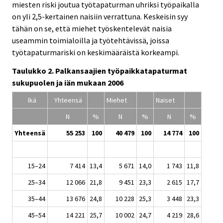
miesten riski joutua työtapaturman uhriksi työpaikalla
on yli 2,5-kertainen naisiin verrattuna. Keskeisin syy
tähän on se, että miehet työskentelevät naisia
useammin toimialoilla ja työtehtävissä, joissa
työtapaturmariski on keskimääräistä korkeampi.
Taulukko 2. Palkansaajien työpaikkatapaturmat
sukupuolen ja iän mukaan 2006
Ikä
Yhteensä
Miehet
Naiset
N
%
N
%
N
%
Yhteensä
55 253
100
40 479
100
14 774
100
15–24
7 414
13,4
5 671
14,0
1 743
11,8
25–34
12 066
21,8
9 451
23,3
2 615
17,7
35–44
13 676
24,8
10 228
25,3
3 448
23,3
45–54
14 221
25,7
10 002
24,7
4 219
28,6