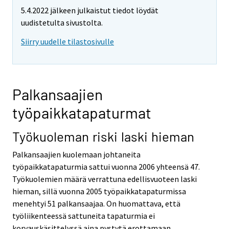
5.4.2022 jälkeen julkaistut tiedot löydät
uudistetulta sivustolta.
Siirry uudelle tilastosivulle
Palkansaajien
työpaikkatapaturmat
Työkuoleman riski laski hieman
Palkansaajien kuolemaan johtaneita
työpaikkatapaturmia sattui vuonna 2006 yhteensä 47.
Työkuolemien määrä verrattuna edellisvuoteen laski
hieman, sillä vuonna 2005 työpaikkatapaturmissa
menehtyi 51 palkansaajaa. On huomattava, että
työliikenteessä sattuneita tapaturmia ei
korvauskäsittelyssä aina pystytä erottamaan