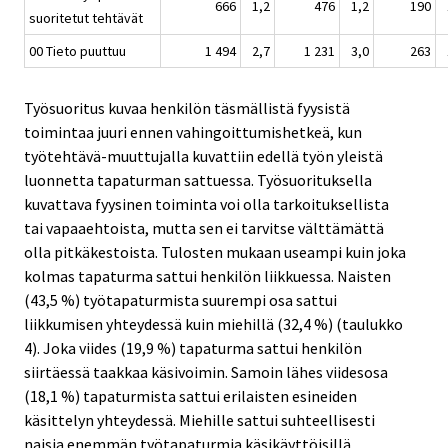
666
1,2
476
1,2
190
suoritetut tehtävät
00 Tieto puuttuu
1 494
2,7
1 231
3,0
263
Työsuoritus kuvaa henkilön täsmällistä fyysistä
toimintaa juuri ennen vahingoittumishetkeä, kun
työtehtävä-muuttujalla kuvattiin edellä työn yleistä
luonnetta tapaturman sattuessa. Työsuorituksella
kuvattava fyysinen toiminta voi olla tarkoituksellista
tai vapaaehtoista, mutta sen ei tarvitse välttämättä
olla pitkäkestoista. Tulosten mukaan useampi kuin joka
kolmas tapaturma sattui henkilön liikkuessa. Naisten
(43,5 %) työtapaturmista suurempi osa sattui
liikkumisen yhteydessä kuin miehillä (32,4 %) (taulukko
4). Joka viides (19,9 %) tapaturma sattui henkilön
siirtäessä taakkaa käsivoimin. Samoin lähes viidesosa
(18,1 %) tapaturmista sattui erilaisten esineiden
käsittelyn yhteydessä. Miehille sattui suhteellisesti
naisia enemmän työtapaturmia käsikäyttöisillä