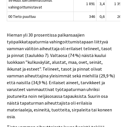
99 Muut luettelemattomat
1 891
3,4
1 394
vahingoittumistavat
00 Tieto puuttuu
346
0,6
268
Hieman yli 30 prosentissa palkansaajien
työpaikkatapaturmia vahingoittumistapaan liittyvä
vamman välitön aiheuttaja oli erilaiset telineet, tasot
ja pinnat (taulukko 7). Valtaosa (74 %) näistä kuului
luokkaan ”kulkuväylät, alustat, maa, ovet, seinät,
ikkunat ja esteet”. Telineet, tasot ja pinnat olivat
vamman aiheuttajina yleisimmät sekä miehillä (29,9 %)
että naisilla (34,9 %). Erilaiset aineet, tarvikkeet ja
varusteet vammauttivat työtapaturman uhriksi
joutuneita noin neljäsosassa tapauksista. Suurin osa
näistä tapaturman aiheuttajista oli erilaisia
materiaaleja, esineitä, tuotteita, sirpaleita tai koneen
osia.