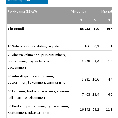
Poikkeama (ESAW)
Yhteensä
Miehet
N
%
N
Yhteensä
55 253
100
40 479
10 Sähköhäiriö, räjähdys, tulipalo
166
0,3
135
20 Aineen valuminen, purkautuminen,
vuotaminen, höyrystyminen,
1 348
2,4
1 028
pölyäminen
30 Aiheuttajan rikkoutuminen,
5 831
10,6
4 452
putoaminen, liukuminen, törmääminen
40 Laitteen, työkalun, esineen, eläimen
7 403
13,4
6 002
hallinnan menettäminen
50 Henkilön putoaminen, hyppääminen,
16 142
29,2
11 334
kaatuminen, liukastuminen