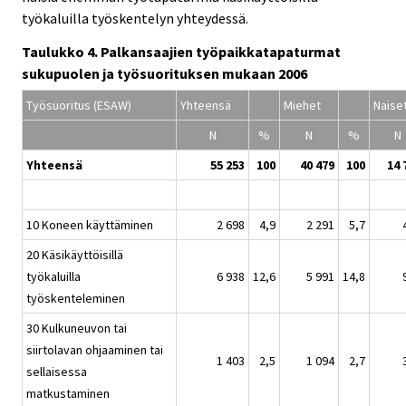
työkaluilla työskentelyn yhteydessä.
Taulukko 4. Palkansaajien työpaikkatapaturmat
sukupuolen ja työsuorituksen mukaan 2006
Työsuoritus (ESAW)
Yhteensä
Miehet
Nais
N
%
N
%
N
Yhteensä
55 253
100
40 479
100
14 
10 Koneen käyttäminen
2 698
4,9
2 291
5,7
20 Käsikäyttöisillä
työkaluilla
6 938
12,6
5 991
14,8
työskenteleminen
30 Kulkuneuvon tai
siirtolavan ohjaaminen tai
1 403
2,5
1 094
2,7
sellaisessa
matkustaminen