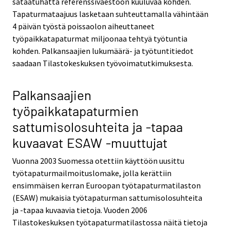
sataatuhatta referenssiväestöön kuuluvaa kohden.
Tapaturmataajuus lasketaan suhteuttamalla vähintään
4 päivän työstä poissaolon aiheuttaneet
työpaikkatapaturmat miljoonaa tehtyä työtuntia
kohden. Palkansaajien lukumäärä- ja työtuntitiedot
saadaan Tilastokeskuksen työvoimatutkimuksesta.
Palkansaajien
työpaikkatapaturmien
sattumisolosuhteita ja -tapaa
kuvaavat ESAW -muuttujat
Vuonna 2003 Suomessa otettiin käyttöön uusittu
työtapaturmailmoituslomake, jolla kerättiin
ensimmäisen kerran Euroopan työtapaturmatilaston
(ESAW) mukaisia työtapaturman sattumisolosuhteita
ja -tapaa kuvaavia tietoja. Vuoden 2006
Tilastokeskuksen työtapaturmatilastossa näitä tietoja