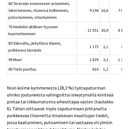
60 Terävään esineeseen astuminen,
takertuminen, itseensä kolhiminen,
9 194
16,6
7 016
polvistuminen, istuutuminen
70 Henkilön äkillinen fyysinen
11 551
20,9
8 169
kuormittuminen
80 Väkivalta, järkyttävä tilanne,
1 173
2,1
497
poikkeava läsnäolo
99 Muut
1 829
3,3
1 350
00 Tieto puuttuu
616
1,1
496
Noin kolme kymmenestä (28,3 %) työtapaturman
uhriksi joutuneesta vahingoittui iskeytymällä kiinteää
pintaa tai liikkumatonta aiheuttajaa vasten (taulukko
6). Tähän viittaavat myös tapaturmaan johtanutta
poikkeavaa tilannetta ilmaisevan muuttujan tiedot,
jossa kaatuminen, putoaminen tai vastaava oli yleisin