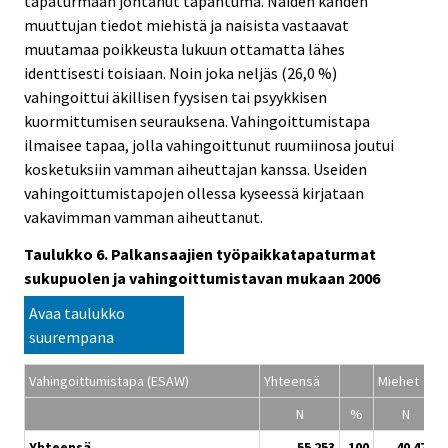
tapaturmaan johtanut tapahtuma. Näiden kahden
muuttujan tiedot miehistä ja naisista vastaavat
muutamaa poikkeusta lukuun ottamatta lähes
identtisesti toisiaan. Noin joka neljäs (26,0 %)
vahingoittui äkillisen fyysisen tai psyykkisen
kuormittumisen seurauksena. Vahingoittumistapa
ilmaisee tapaa, jolla vahingoittunut ruumiinosa joutui
kosketuksiin vamman aiheuttajan kanssa. Useiden
vahingoittumistapojen ollessa kyseessä kirjataan
vakavimman vamman aiheuttanut.
Taulukko 6. Palkansaajien työpaikkatapaturmat
sukupuolen ja vahingoittumistavan mukaan 2006
Avaa taulukko
suurempana
Vahingoittumistapa (ESAW)
Yhteensä
Miehet
N
%
N
Yhteensä
55 253
100
40 479