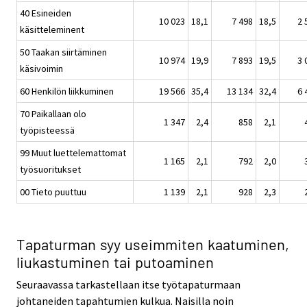
40 Esineiden
10 023
18,1
7 498
18,5
2 
käsitteleminent
50 Taakan siirtäminen
10 974
19,9
7 893
19,5
3 
käsivoimin
60 Henkilön liikkuminen
19 566
35,4
13 134
32,4
6 
70 Paikallaan olo
1 347
2,4
858
2,1
työpisteessä
99 Muut luettelemattomat
1 165
2,1
792
2,0
työsuoritukset
00 Tieto puuttuu
1 139
2,1
928
2,3
Tapaturman syy useimmiten kaatuminen,
liukastuminen tai putoaminen
Seuraavassa tarkastellaan itse työtapaturmaan
johtaneiden tapahtumien kulkua. Naisilla noin