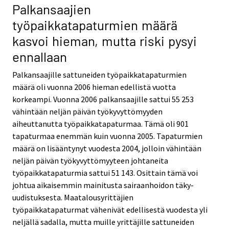
Palkansaajien
työpaikkatapaturmien määrä
kasvoi hieman, mutta riski pysyi
ennallaan
Palkansaajille sattuneiden työpaikkatapaturmien
määrä oli vuonna 2006 hieman edellistä vuotta
korkeampi. Vuonna 2006 palkansaajille sattui 55 253
vähintään neljän päivän työkyvyttömyyden
aiheuttanutta työpaikkatapaturmaa. Tämä oli 901
tapaturmaa enemmän kuin vuonna 2005. Tapaturmien
määrä on lisääntynyt vuodesta 2004, jolloin vähintään
neljän päivän työkyvyttömyyteen johtaneita
työpaikkatapaturmia sattui 51 143. Osittain tämä voi
johtua aikaisemmin mainitusta sairaanhoidon täky-
uudistuksesta. Maatalousyrittäjien
työpaikkatapaturmat vähenivät edellisestä vuodesta yli
neljällä sadalla, mutta muille yrittäjille sattuneiden