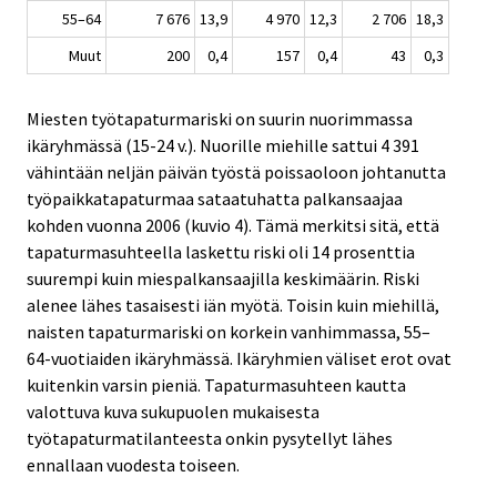
55–64
7 676
13,9
4 970
12,3
2 706
18,3
Muut
200
0,4
157
0,4
43
0,3
Miesten työtapaturmariski on suurin nuorimmassa
ikäryhmässä (15-24 v.). Nuorille miehille sattui 4 391
vähintään neljän päivän työstä poissaoloon johtanutta
työpaikkatapaturmaa sataatuhatta palkansaajaa
kohden vuonna 2006 (kuvio 4). Tämä merkitsi sitä, että
tapaturmasuhteella laskettu riski oli 14 prosenttia
suurempi kuin miespalkansaajilla keskimäärin. Riski
alenee lähes tasaisesti iän myötä. Toisin kuin miehillä,
naisten tapaturmariski on korkein vanhimmassa, 55–
64-vuotiaiden ikäryhmässä. Ikäryhmien väliset erot ovat
kuitenkin varsin pieniä. Tapaturmasuhteen kautta
valottuva kuva sukupuolen mukaisesta
työtapaturmatilanteesta onkin pysytellyt lähes
ennallaan vuodesta toiseen.