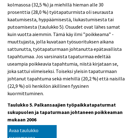
kolmasosa (32,5 %) ja miehillä hieman alle 30
prosenttia (28,0 %) työtapaturmista oli seurausta
kaatumisesta, hyppäämisestä, liukastumisesta tai
putoamisesta (taulukko 5). Osuudet ovat lähes samat
kuin vuotta aiemmin. Tämä käy ilmi ”poikkeama” -
muuttujasta, jolla kuvataan työsuorituksen aikana
sattunutta, työtapaturmaan johtanutta epätavallista
tapahtumaa. Jos varsinaista tapaturmaa edeltää
useampia poikkeavia tapahtumia, niistä kirjataan se,
joka sattui viimeiseksi. Toiseksi yleisin tapaturmaan
johtanut tapahtuma sekä miehillä (20,2 %) että naisilla
(22,9 %) oli henkilön äkillinen fyysinen
kuormittuminen.
Taulukko 5. Palkansaajien työpaikkatapaturmat
sukupuolen ja tapaturmaan johtaneen poikkeaman
mukaan 2006
Avaa taulukko
suurempana