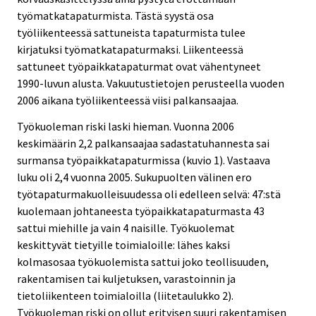
työmatkatapaturmista. Tästä syystä osa
työliikenteessä sattuneista tapaturmista tulee
kirjatuksi työmatkatapaturmaksi. Liikenteessä
sattuneet työpaikkatapaturmat ovat vähentyneet
1990-luvun alusta. Vakuutustietojen perusteella vuoden
2006 aikana työliikenteessä viisi palkansaajaa.
Työkuoleman riski laski hieman. Vuonna 2006
keskimäärin 2,2 palkansaajaa sadastatuhannesta sai
surmansa työpaikkatapaturmissa (kuvio 1). Vastaava
luku oli 2,4 vuonna 2005. Sukupuolten välinen ero
työtapaturmakuolleisuudessa oli edelleen selvä: 47:stä
kuolemaan johtaneesta työpaikkatapaturmasta 43
sattui miehille ja vain 4 naisille. Työkuolemat
keskittyvät tietyille toimialoille: lähes kaksi
kolmasosaa työkuolemista sattui joko teollisuuden,
rakentamisen tai kuljetuksen, varastoinnin ja
tietoliikenteen toimialoilla (liitetaulukko 2).
Työkuoleman riski on ollut erityisen suuri rakentamisen