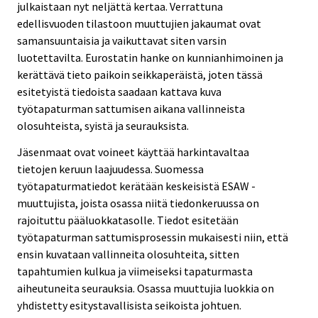
julkaistaan nyt neljättä kertaa. Verrattuna
edellisvuoden tilastoon muuttujien jakaumat ovat
samansuuntaisia ja vaikuttavat siten varsin
luotettavilta. Eurostatin hanke on kunnianhimoinen ja
kerättävä tieto paikoin seikkaperäistä, joten tässä
esitetyistä tiedoista saadaan kattava kuva
työtapaturman sattumisen aikana vallinneista
olosuhteista, syistä ja seurauksista.
Jäsenmaat ovat voineet käyttää harkintavaltaa
tietojen keruun laajuudessa. Suomessa
työtapaturmatiedot kerätään keskeisistä ESAW -
muuttujista, joista osassa niitä tiedonkeruussa on
rajoituttu pääluokkatasolle. Tiedot esitetään
työtapaturman sattumisprosessin mukaisesti niin, että
ensin kuvataan vallinneita olosuhteita, sitten
tapahtumien kulkua ja viimeiseksi tapaturmasta
aiheutuneita seurauksia. Osassa muuttujia luokkia on
yhdistetty esitystavallisista seikoista johtuen.