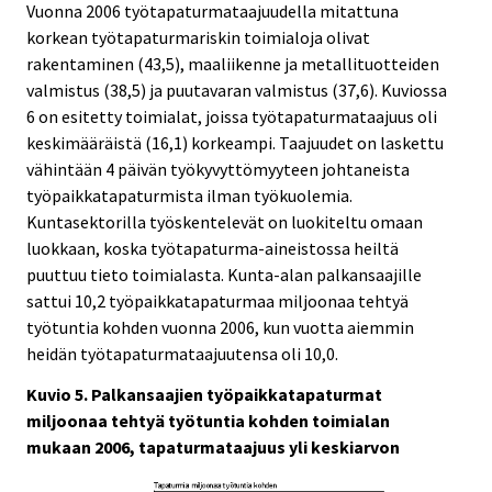
Vuonna 2006 työtapaturmataajuudella mitattuna
korkean työtapaturmariskin toimialoja olivat
rakentaminen (43,5), maaliikenne ja metallituotteiden
valmistus (38,5) ja puutavaran valmistus (37,6). Kuviossa
6 on esitetty toimialat, joissa työtapaturmataajuus oli
keskimääräistä (16,1) korkeampi. Taajuudet on laskettu
vähintään 4 päivän työkyvyttömyyteen johtaneista
työpaikkatapaturmista ilman työkuolemia.
Kuntasektorilla työskentelevät on luokiteltu omaan
luokkaan, koska työtapaturma-aineistossa heiltä
puuttuu tieto toimialasta. Kunta-alan palkansaajille
sattui 10,2 työpaikkatapaturmaa miljoonaa tehtyä
työtuntia kohden vuonna 2006, kun vuotta aiemmin
heidän työtapaturmataajuutensa oli 10,0.
Kuvio 5. Palkansaajien työpaikkatapaturmat
miljoonaa tehtyä työtuntia kohden toimialan
mukaan 2006, tapaturmataajuus yli keskiarvon