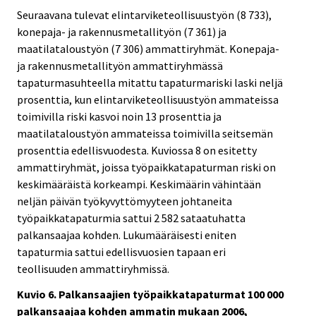
Seuraavana tulevat elintarviketeollisuustyön (8 733),
konepaja- ja rakennusmetallityön (7 361) ja
maatilataloustyön (7 306) ammattiryhmät. Konepaja-
ja rakennusmetallityön ammattiryhmässä
tapaturmasuhteella mitattu tapaturmariski laski neljä
prosenttia, kun elintarviketeollisuustyön ammateissa
toimivilla riski kasvoi noin 13 prosenttia ja
maatilataloustyön ammateissa toimivilla seitsemän
prosenttia edellisvuodesta. Kuviossa 8 on esitetty
ammattiryhmät, joissa työpaikkatapaturman riski on
keskimääräistä korkeampi. Keskimäärin vähintään
neljän päivän työkyvyttömyyteen johtaneita
työpaikkatapaturmia sattui 2 582 sataatuhatta
palkansaajaa kohden. Lukumääräisesti eniten
tapaturmia sattui edellisvuosien tapaan eri
teollisuuden ammattiryhmissä.
Kuvio 6. Palkansaajien työpaikkatapaturmat 100 000
palkansaajaa kohden ammatin mukaan 2006,