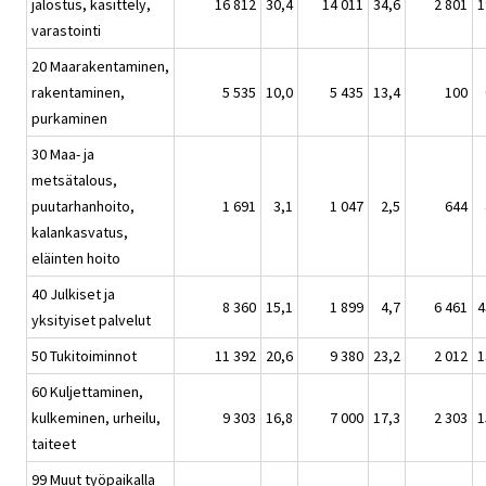
jalostus, käsittely,
16 812
30,4
14 011
34,6
2 801
1
varastointi
20 Maarakentaminen,
rakentaminen,
5 535
10,0
5 435
13,4
100
purkaminen
30 Maa- ja
metsätalous,
puutarhanhoito,
1 691
3,1
1 047
2,5
644
kalankasvatus,
eläinten hoito
40 Julkiset ja
8 360
15,1
1 899
4,7
6 461
4
yksityiset palvelut
50 Tukitoiminnot
11 392
20,6
9 380
23,2
2 012
1
60 Kuljettaminen,
kulkeminen, urheilu,
9 303
16,8
7 000
17,3
2 303
1
taiteet
99 Muut työpaikalla