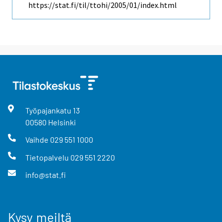
https://stat.fi/til/ttohi/2005/01/index.html
Työpajankatu
13
00580
Helsinki
Vaihde
029 551 1000
Tietopalvelu
029 551 2220
info@stat.fi
Kysy meiltä