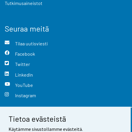
Tutkimusaineistot
Seuraa meitä
Tilaa uutisviesti
Facebook
Twitter
LinkedIn
YouTube
Instagram
Tietoa evästeistä
Yhteystiedot
Käytämme sivustollamme evästeitä.