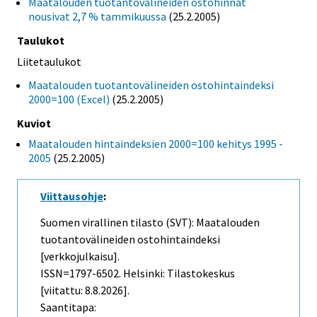
Maatalouden tuotantovälineiden ostohinnat
nousivat 2,7 % tammikuussa
(25.2.2005)
Taulukot
Liitetaulukot
Maatalouden tuotantovälineiden ostohintaindeksi
2000=100 (Excel)
(25.2.2005)
Kuviot
Maatalouden hintaindeksien 2000=100 kehitys 1995 -
2005
(25.2.2005)
Viittausohje
:
Suomen virallinen tilasto (SVT): Maatalouden
tuotantovälineiden ostohintaindeksi
[verkkojulkaisu].
ISSN=1797-6502. Helsinki: Tilastokeskus
[viitattu: 8.8.2026].
Saantitapa: