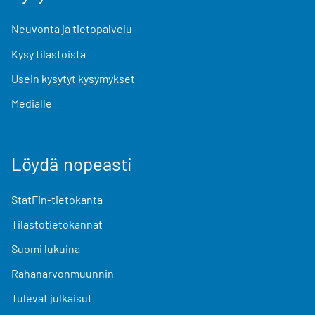
Neuvonta ja tietopalvelu
Kysy tilastoista
Usein kysytyt kysymykset
Medialle
Löydä nopeasti
StatFin-tietokanta
Tilastotietokannat
Suomi lukuina
Rahanarvonmuunnin
Tulevat julkaisut