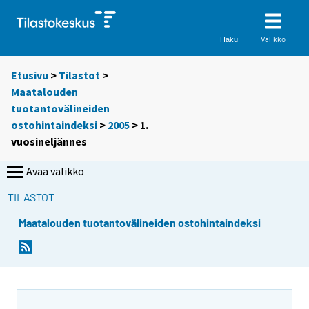
Valikko
Haku
Etusivu
>
Tilastot
>
Maatalouden
tuotantovälineiden
ostohintaindeksi
>
2005
>
1.
vuosineljännes
Avaa valikko
TILASTOT
Maatalouden tuotantovälineiden ostohintaindeksi