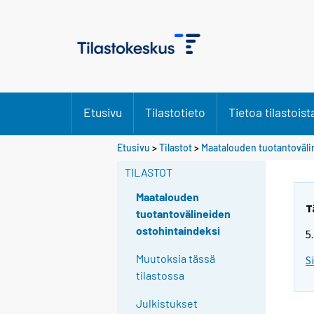
Etusivu
Tilastotieto
Tietoa tilastoist
Etusivu
>
Tilastot
>
Maatalouden tuotantoväli
TILASTOT
Maatalouden
T
tuotantovälineiden
ostohintaindeksi
5
Muutoksia tässä
S
tilastossa
Julkistukset