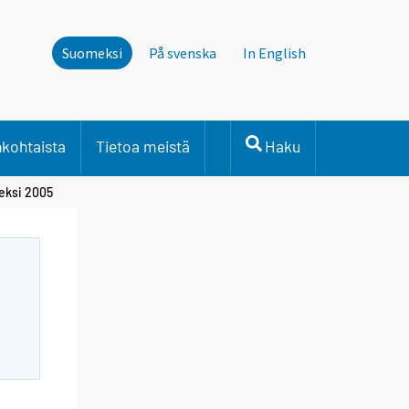
Suomeksi
På svenska
In English
nkohtaista
Tietoa meistä
Haku
eksi 2005