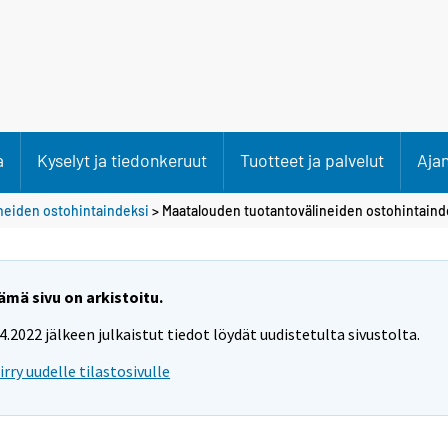
a
Kyselyt ja tiedonkeruut
Tuotteet ja palvelut
Aja
neiden ostohintaindeksi
> Maatalouden tuotantovälineiden ostohintaind
ämä sivu on arkistoitu.
.4.2022 jälkeen julkaistut tiedot löydät uudistetulta sivustolta.
iirry uudelle tilastosivulle