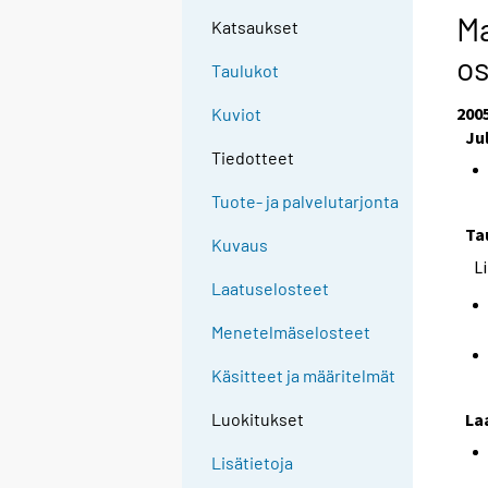
Ma
Katsaukset
os
Taulukot
200
Kuviot
Ju
Tiedotteet
Tuote- ja palvelutarjonta
Ta
Kuvaus
L
Laatuselosteet
Menetelmäselosteet
Käsitteet ja määritelmät
La
Luokitukset
Lisätietoja