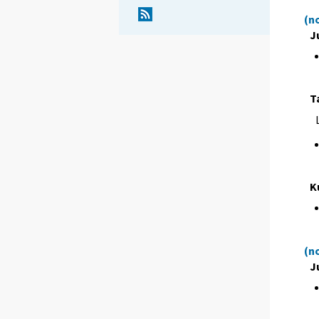
(n
J
T
K
(n
J