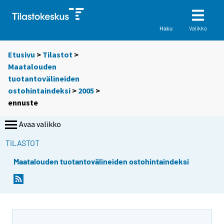
Valikko
Haku
Etusivu
>
Tilastot
>
Maatalouden
tuotantovälineiden
ostohintaindeksi
>
2005
>
ennuste
Avaa valikko
TILASTOT
Maatalouden tuotantovälineiden ostohintaindeksi