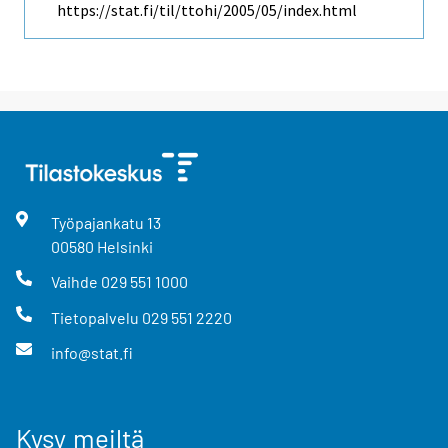
https://stat.fi/til/ttohi/2005/05/index.html
Työpajankatu
13
00580
Helsinki
Vaihde
029 551 1000
Tietopalvelu
029 551 2220
info@stat.fi
Kysy meiltä