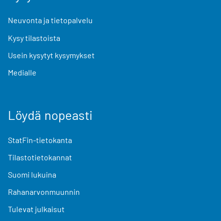
Neuvonta ja tietopalvelu
Kysy tilastoista
Usein kysytyt kysymykset
Medialle
Löydä nopeasti
StatFin-tietokanta
Tilastotietokannat
Suomi lukuina
Rahanarvonmuunnin
Tulevat julkaisut