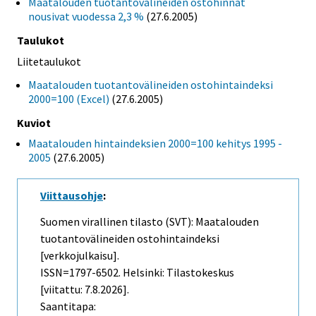
Maatalouden tuotantovälineiden ostohinnat
nousivat vuodessa 2,3 %
(27.6.2005)
Taulukot
Liitetaulukot
Maatalouden tuotantovälineiden ostohintaindeksi
2000=100 (Excel)
(27.6.2005)
Kuviot
Maatalouden hintaindeksien 2000=100 kehitys 1995 -
2005
(27.6.2005)
Viittausohje
:
Suomen virallinen tilasto (SVT): Maatalouden
tuotantovälineiden ostohintaindeksi
[verkkojulkaisu].
ISSN=1797-6502. Helsinki: Tilastokeskus
[viitattu: 7.8.2026].
Saantitapa: