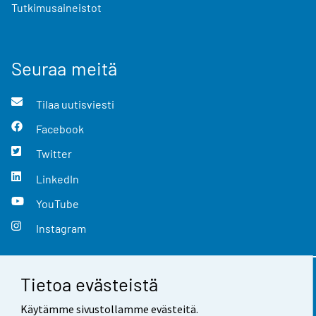
Tutkimusaineistot
Seuraa meitä
Tilaa uutisviesti
Facebook
Twitter
LinkedIn
YouTube
Instagram
Tietoa evästeistä
Yhteystiedot
Käytämme sivustollamme evästeitä.