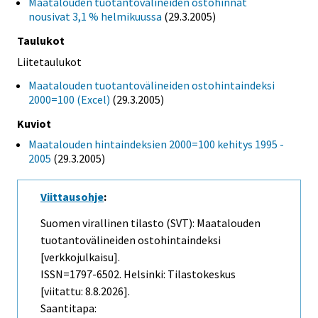
Maatalouden tuotantovälineiden ostohinnat
nousivat 3,1 % helmikuussa
(29.3.2005)
Taulukot
Liitetaulukot
Maatalouden tuotantovälineiden ostohintaindeksi
2000=100 (Excel)
(29.3.2005)
Kuviot
Maatalouden hintaindeksien 2000=100 kehitys 1995 -
2005
(29.3.2005)
Viittausohje
:
Suomen virallinen tilasto (SVT): Maatalouden
tuotantovälineiden ostohintaindeksi
[verkkojulkaisu].
ISSN=1797-6502. Helsinki: Tilastokeskus
[viitattu: 8.8.2026].
Saantitapa: