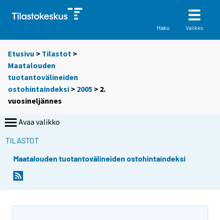
Valikko
Haku
Etusivu
>
Tilastot
>
Maatalouden
tuotantovälineiden
ostohintaindeksi
>
2005
>
2.
vuosineljännes
Avaa valikko
TILASTOT
Maatalouden tuotantovälineiden ostohintaindeksi