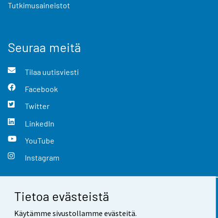
Tutkimusaineistot
Seuraa meitä
Tilaa uutisviesti
Facebook
Twitter
LinkedIn
YouTube
Instagram
Tietoa evästeistä
Yhteystiedot
Käytämme sivustollamme evästeitä.