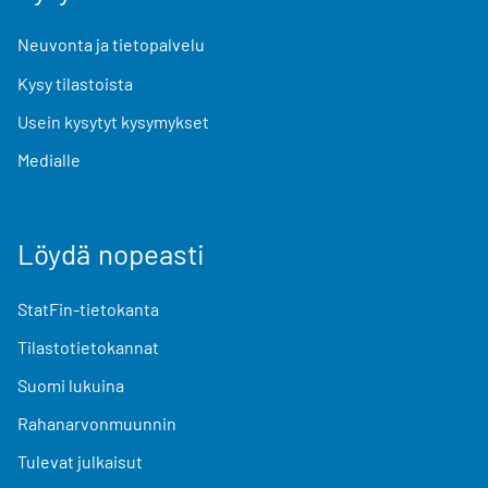
Neuvonta ja tietopalvelu
Kysy tilastoista
Usein kysytyt kysymykset
Medialle
Löydä nopeasti
StatFin-tietokanta
Tilastotietokannat
Suomi lukuina
Rahanarvonmuunnin
Tulevat julkaisut