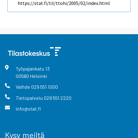
https://stat.fi/til/ttohi/2005/02/index.html
Työpajankatu
13
00580
Helsinki
Vaihde
029 551 1000
Tietopalvelu
029 551 2220
info@stat.fi
Kysy meiltä