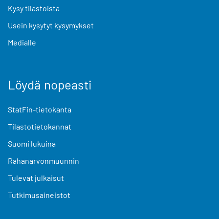
Kysy tilastoista
Usein kysytyt kysymykset
Medialle
Löydä nopeasti
StatFin-tietokanta
Tilastotietokannat
Suomi lukuina
Rahanarvonmuunnin
Tulevat julkaisut
Tutkimusaineistot