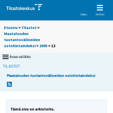
Valikko
Haku
Etusivu
>
Tilastot
>
Maatalouden
tuotantovälineiden
ostohintaindeksi
>
2005
>
12
Avaa valikko
TILASTOT
Maatalouden tuotantovälineiden ostohintaindeksi
Tämä sivu on arkistoitu.