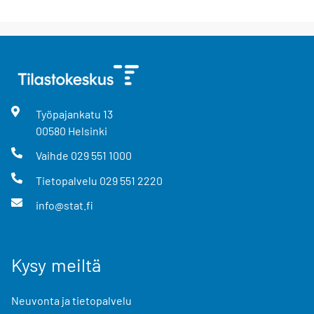
Työpajankatu
13
00580
Helsinki
Vaihde
029 551 1000
Tietopalvelu
029 551 2220
info@stat.fi
Kysy meiltä
Neuvonta ja tietopalvelu