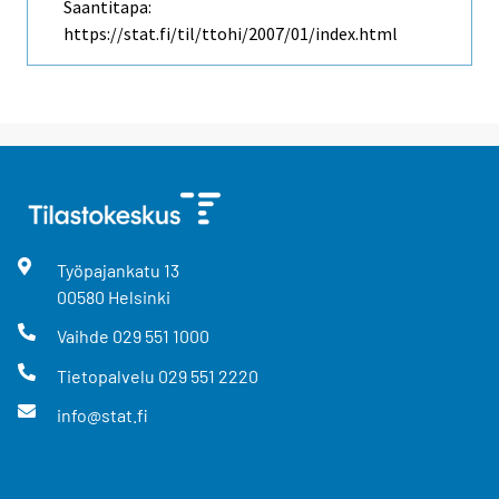
Saantitapa:
https://stat.fi/til/ttohi/2007/01/index.html
Työpajankatu
13
00580
Helsinki
Vaihde
029 551 1000
Tietopalvelu
029 551 2220
info@stat.fi