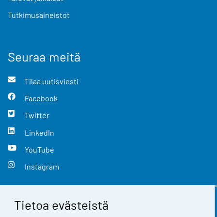
Tutkimusaineistot
Seuraa meitä
Tilaa uutisviesti
Facebook
Twitter
LinkedIn
YouTube
Instagram
Tietoa evästeistä
Yhteystiedot