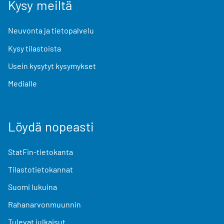
Kysy meiltä
Neuvonta ja tietopalvelu
Kysy tilastoista
Usein kysytyt kysymykset
Medialle
Löydä nopeasti
StatFin-tietokanta
Tilastotietokannat
Suomi lukuina
Rahanarvonmuunnin
Tulevat julkaisut