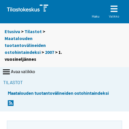
Valikko
Haku
Etusivu
>
Tilastot
>
Maatalouden
tuotantovälineiden
ostohintaindeksi
>
2007
>
1.
vuosineljännes
Avaa valikko
TILASTOT
Maatalouden tuotantovälineiden ostohintaindeksi