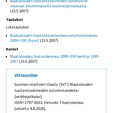
Maatalouden tuotantovälineiden ostohinnat
nousivat ensimmäisellä vuosineljänneksellä
(15.5.2007)
Taulukot
Liitetaulukot
Maatalouden tuotantovälineiden ostohintaindeksi
2000=100 (Excel)
(15.5.2007)
Kuviot
Maatalouden hintaindeksien 2000=100 kehitys 1995 -
2007
(15.5.2007)
Viittausohje
:
Suomen virallinen tilasto (SVT): Maatalouden
tuotantovälineiden ostohintaindeksi
[verkkojulkaisu].
ISSN=1797-6502. Helsinki: Tilastokeskus
[viitattu: 8.8.2026].