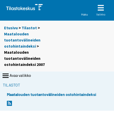
Valikko
Haku
Etusivu
>
Tilastot
>
Maatalouden
tuotantovälineiden
ostohintaindeksi
>
Maatalouden
tuotantovälineiden
ostohintaindeksi 2007
Avaa valikko
TILASTOT
Maatalouden tuotantovälineiden ostohintaindeksi