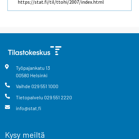
https://stat.fi/til/ttohi/2007/index.html
Työpajankatu
13
00580
Helsinki
Vaihde
029 551 1000
Tietopalvelu
029 551 2220
info@stat.fi
Kysy meiltä