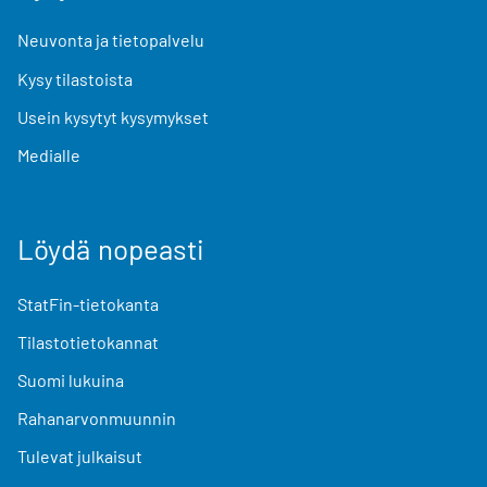
Neuvonta ja tietopalvelu
Kysy tilastoista
Usein kysytyt kysymykset
Medialle
Löydä nopeasti
StatFin-tietokanta
Tilastotietokannat
Suomi lukuina
Rahanarvonmuunnin
Tulevat julkaisut