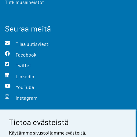
Tutkimusaineistot
Seuraa meitä
Tilaa uutisviesti
Facebook
Twitter
LinkedIn
YouTube
Instagram
Tietoa evästeistä
Yhteystiedot
Käytämme sivustollamme evästeitä.
Palaute