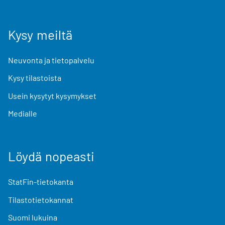
Kysy meiltä
Neuvonta ja tietopalvelu
Kysy tilastoista
Usein kysytyt kysymykset
Medialle
Löydä nopeasti
StatFin-tietokanta
Tilastotietokannat
Suomi lukuina