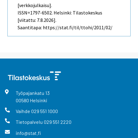
[verkkojulkaisu].
ISSN=1797-6502. Helsinki: Tilastokeskus
[viitattu: 7.8.2026].
Saantitapa: https://stat.fi/til/ttohi/2011/02/
Työpajankatu
13
00580
Helsinki
Vaihde
029 551 1000
Tietopalvelu
029 551 2220
info@stat.fi