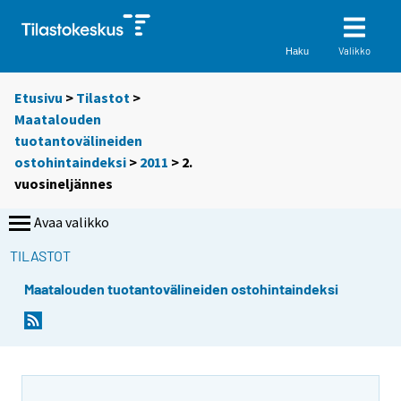
Valikko
Haku
Etusivu
>
Tilastot
>
Maatalouden
tuotantovälineiden
ostohintaindeksi
>
2011
>
2.
vuosineljännes
Avaa valikko
TILASTOT
Maatalouden tuotantovälineiden ostohintaindeksi