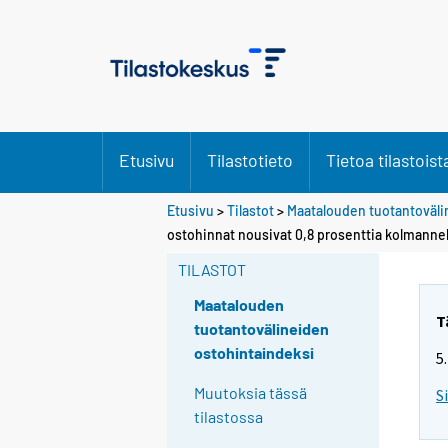
Etusivu
Tilastotieto
Tietoa tilastoist
Etusivu
>
Tilastot
>
Maatalouden tuotantoväli
Y
Y
ostohinnat nousivat 0,8 prosenttia kolmannel
o
o
u
u
TILASTOT
a
a
r
r
Maatalouden
e
e
T
tuotantovälineiden
m
m
ostohintaindeksi
5
o
o
v
v
Muutoksia tässä
S
i
i
tilastossa
n
n
g
g