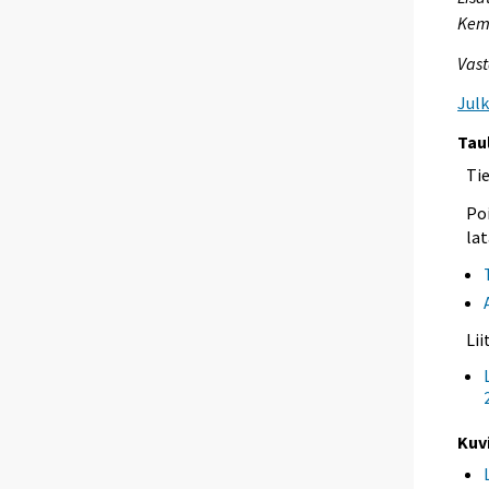
Kem
Vast
Jul
Tau
Ti
Poi
lat
Li
Kuv