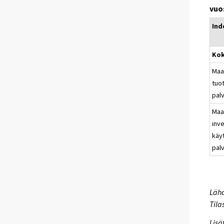
vuo
Ind
Kok
Maa
tuo
pal
Maa
inve
käyt
pal
Lähd
Tila
Lisä