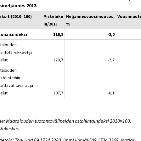
sineljännes 2013
eksit (2010=100)
Pisteluku
Neljännesvuosimuutos,
Vuosimuut
III/2013
%
onaisindeksi
116,8
-2,0
talouden
tantotarvikkeet ja
velut
120,7
-2,7
talouden
stointeihin
ettävät tavarat ja
velut
107,7
-0,1
e: Maatalouden tuotantovälineiden ostohintaindeksi 2010=100.
stokeskus
tietoja: Toni Udd 09 1734 3380, Immi Ilomäki 09 1734 3369, Matias