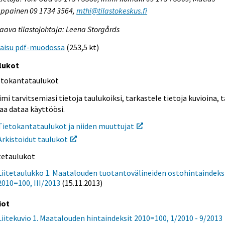
ppainen 09 1734 3564,
mthi@tilastokeskus.fi
aava tilastojohtaja: Leena Storgårds
kaisu pdf-muodossa
(253,5 kt)
lukot
etokantataulukot
mi tarvitsemiasi tietoja taulukoiksi, tarkastele tietoja kuvioina, t
aa dataa käyttöösi.
Tietokantataulukot ja niiden muuttujat
Arkistoidut taulukot
itetaulukot
Liitetaulukko 1. Maatalouden tuotantovälineiden ostohintaindeks
2010=100, III/2013
(15.11.2013)
iot
Liitekuvio 1. Maatalouden hintaindeksit 2010=100, 1/2010 - 9/2013