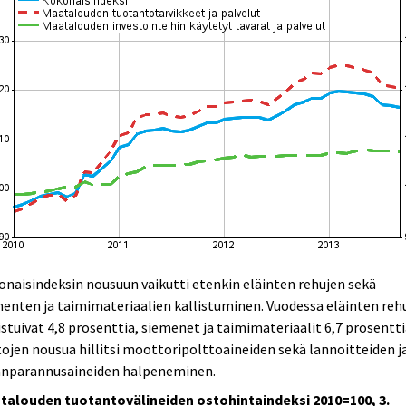
naisindeksin nousuun vaikutti etenkin eläinten rehujen sekä
enten ja taimimateriaalien kallistuminen. Vuodessa eläinten reh
istuivat 4,8 prosenttia, siemenet ja taimimateriaalit 6,7 prosentti
ojen nousua hillitsi moottoripolttoaineiden sekä lannoitteiden j
nparannusaineiden halpeneminen.
talouden tuotantovälineiden ostohintaindeksi 2010=100, 3.