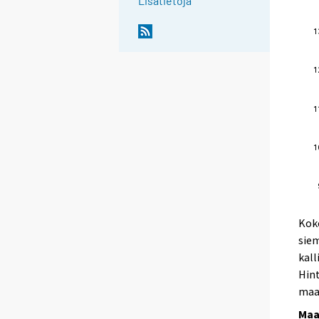
Lisätietoja
Koko
siem
kall
Hint
maa
Maa