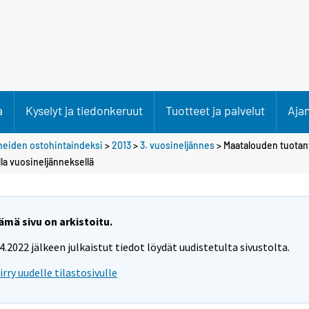
a
Kyselyt ja tiedonkeruut
Tuotteet ja palvelut
Aja
neiden ostohintaindeksi
>
2013
>
3. vuosineljännes
> Maatalouden tuotan
la vuosineljänneksellä
ämä sivu on arkistoitu.
.4.2022 jälkeen julkaistut tiedot löydät uudistetulta sivustolta.
iirry uudelle tilastosivulle