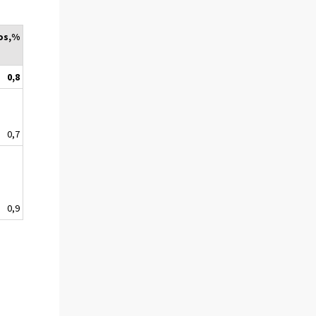
os,%
0,8
0,7
0,9