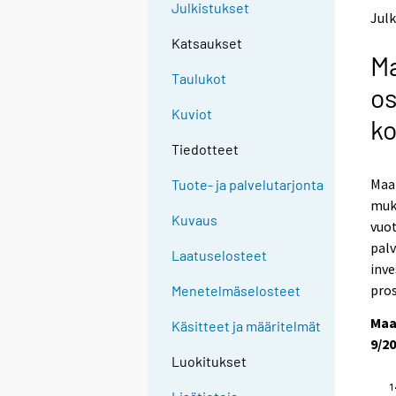
Julkistukset
t
t
Julk
o
o
Katsaukset
a
a
Ma
n
n
Taulukot
o
o
os
t
t
Kuviot
h
h
ko
e
e
Tiedotteet
r
r
s
s
Maa
Tuote- ja palvelutarjonta
e
e
muk
r
r
Kuvaus
v
v
vuot
i
i
palv
Laatuselosteet
c
c
inve
e
e
pros
Menetelmäselosteet
.
.
Maa
Käsitteet ja määritelmät
9/2
Luokitukset