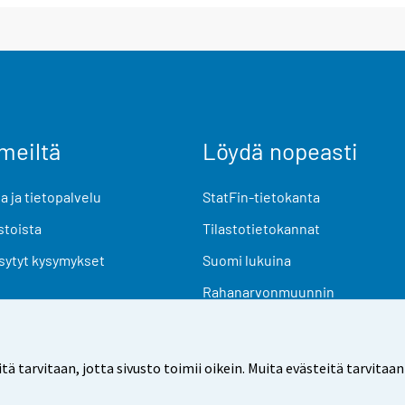
meiltä
Löydä nopeasti
 ja tietopalvelu
StatFin-tietokanta
stoista
Tilastotietokannat
sytyt kysymykset
Suomi lukuina
Rahanarvonmuunnin
Tulevat julkaisut
Tutkimusaineistot
arvitaan, jotta sivusto toimii oikein. Muita evästeitä tarvitaan