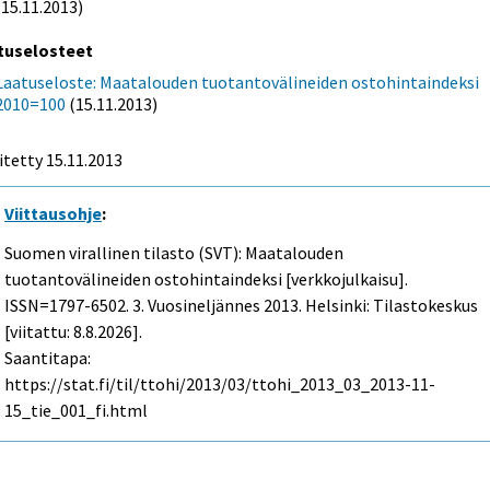
(15.11.2013)
tuselosteet
Laatuseloste: Maatalouden tuotantovälineiden ostohintaindeksi
2010=100
(15.11.2013)
itetty 15.11.2013
Viittausohje
:
Suomen virallinen tilasto (SVT): Maatalouden
tuotantovälineiden ostohintaindeksi [verkkojulkaisu].
ISSN=1797-6502.
3. Vuosineljännes
2013. Helsinki: Tilastokeskus
[viitattu: 8.8.2026].
Saantitapa:
https://stat.fi/til/ttohi/2013/03/ttohi_2013_03_2013-11-
15_tie_001_fi.html