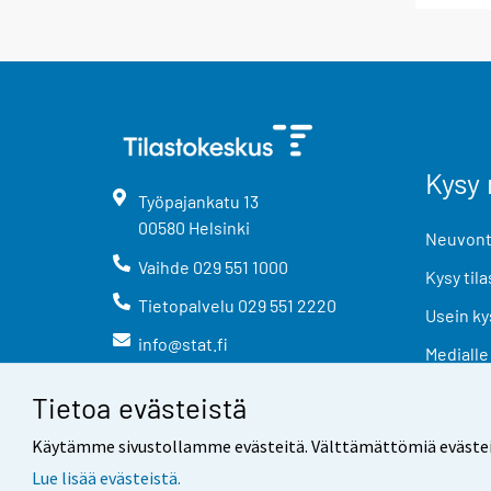
Kysy 
Työpajankatu
13
00580
Helsinki
Neuvonta
Vaihde
029 551 1000
Kysy tila
Tietopalvelu
029 551 2220
Usein ky
info@stat.fi
Medialle
Tietoa evästeistä
Käytämme sivustollamme evästeitä. Välttämättömiä evästeitä t
Lue lisää evästeistä.