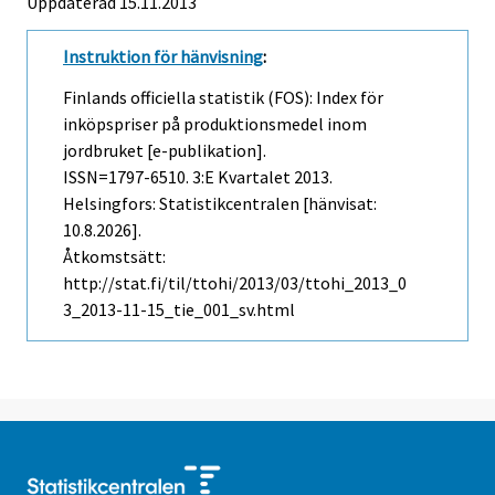
Uppdaterad 15.11.2013
Instruktion för hänvisning
:
Finlands officiella statistik (FOS): Index för
inköpspriser på produktionsmedel inom
jordbruket [e-publikation].
ISSN=1797-6510.
3:e Kvartalet
2013.
Helsingfors: Statistikcentralen [hänvisat:
10.8.2026].
Åtkomstsätt:
http://stat.fi/til/ttohi/2013/03/ttohi_2013_0
3_2013-11-15_tie_001_sv.html