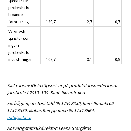
tjänster för
jordbrukets
löpande
förbrukning
120,7
-2,7
0,7
Varor och
tjänster som
ingår i
jordbrukets
investeringar
107,7
-0,1
0,9
Källa: Index för inköpspriser på produktionsmedel inom
jordbruket 2010=100. Statistikcentralen
Förfrågningar: Toni Udd 09 1734 3380, Immi Ilomäki 09
1734 3369, Matias Kemppainen 09 1734 3564,
mthi@stat.fi
Ansvarig statistikdirektör: Leena Storgårds