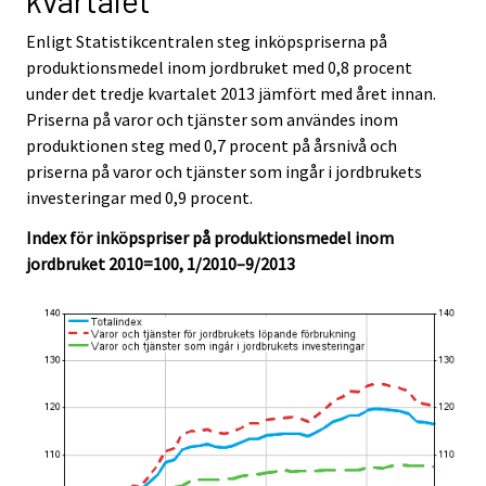
kvartalet
v
v
i
i
Enligt Statistikcentralen steg inköpspriserna på
c
c
produktionsmedel inom jordbruket med 0,8 procent
e
e
under det tredje kvartalet 2013 jämfört med året innan.
.
.
Priserna på varor och tjänster som användes inom
produktionen steg med 0,7 procent på årsnivå och
priserna på varor och tjänster som ingår i jordbrukets
investeringar med 0,9 procent.
Index för inköpspriser på produktionsmedel inom
jordbruket 2010=100, 1/2010–9/2013