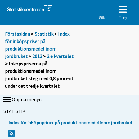
Meny
Sök
Förstasidan
>
Statistik
>
Index
för inköpspriser på
produktionsmedel inom
jordbruket
>
2013
>
3:e kvartalet
> Inköpspriserna på
produktionsmedel inom
jordbruket steg med 0,8 procent
under det tredje kvartalet
Öppna menyn
STATISTIK
Index för inköpspriser på produktionsmedel inom jordbruket
Y
Y
o
o