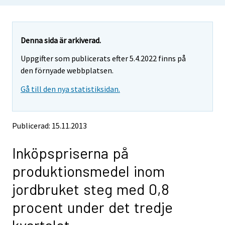
u
u
a
a
r
r
e
e
Denna sida är arkiverad.
m
m
Uppgifter som publicerats efter 5.4.2022 finns på
o
o
v
v
den förnyade webbplatsen.
i
i
Gå till den nya statistiksidan.
n
n
g
g
t
t
o
o
Publicerad: 15.11.2013
a
a
n
n
Inköpspriserna på
o
o
t
t
produktionsmedel inom
h
h
e
e
jordbruket steg med 0,8
r
r
s
s
procent under det tredje
e
e
r
r