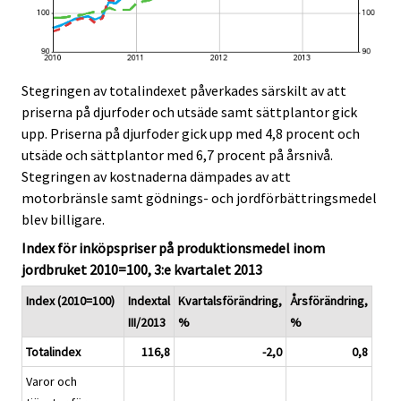
Stegringen av totalindexet påverkades särskilt av att
priserna på djurfoder och utsäde samt sättplantor gick
upp. Priserna på djurfoder gick upp med 4,8 procent och
utsäde och sättplantor med 6,7 procent på årsnivå.
Stegringen av kostnaderna dämpades av att
motorbränsle samt gödnings- och jordförbättringsmedel
blev billigare.
Index för inköpspriser på produktionsmedel inom
jordbruket 2010=100, 3:e kvartalet 2013
Index (2010=100)
Indextal
Kvartalsförändring,
Årsförändring,
III/2013
%
%
Totalindex
116,8
-2,0
0,8
Varor och