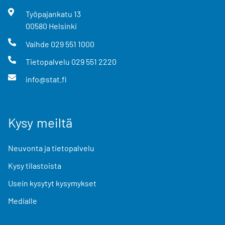
Työpajankatu
13
00580
Helsinki
Vaihde
029 551 1000
Tietopalvelu
029 551 2220
info@stat.fi
Kysy meiltä
Neuvonta ja tietopalvelu
Kysy tilastoista
Usein kysytyt kysymykset
Medialle