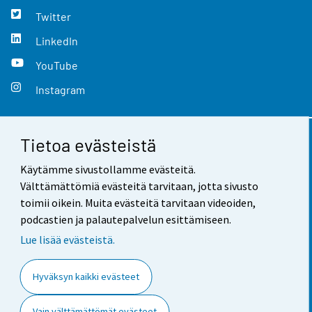
Twitter
LinkedIn
YouTube
Instagram
Tietoa evästeistä
Yhteystiedot
Käytämme sivustollamme evästeitä.
Palaute
Välttämättömiä evästeitä tarvitaan, jotta sivusto
toimii oikein. Muita evästeitä tarvitaan videoiden,
Käyttöehdot
podcastien ja palautepalvelun esittämiseen.
Tietosuoja
Lue lisää evästeistä.
Saavutettavuus
Hyväksyn kaikki evästeet
Tietoa sivustosta
Vain välttämättömät evästeet