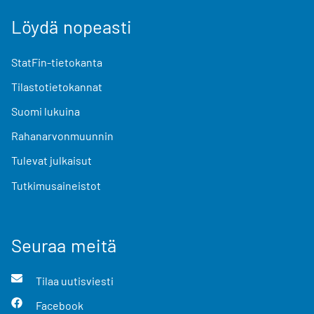
Löydä nopeasti
StatFin-tietokanta
Tilastotietokannat
Suomi lukuina
Rahanarvonmuunnin
Tulevat julkaisut
Tutkimusaineistot
Seuraa meitä
Tilaa uutisviesti
Facebook