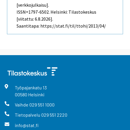
[verkkojulkaisu].
ISSN=1797-6502. Helsinki: Tilastokeskus
[viitattu: 6.8.2026].
Saantitapa: https://stat.fi/til/ttohi/2013/04/
Työpajankatu
13
00580
Helsinki
Vaihde
029 551 1000
Tietopalvelu
029 551 2220
info@stat.fi