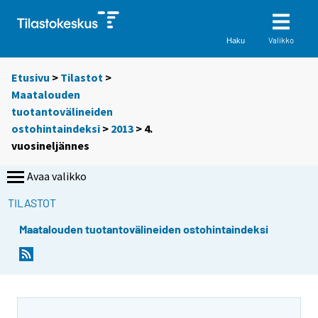
Valikko
Haku
Etusivu
>
Tilastot
>
Maatalouden
tuotantovälineiden
ostohintaindeksi
>
2013
>
4.
vuosineljännes
Avaa valikko
TILASTOT
Maatalouden tuotantovälineiden ostohintaindeksi