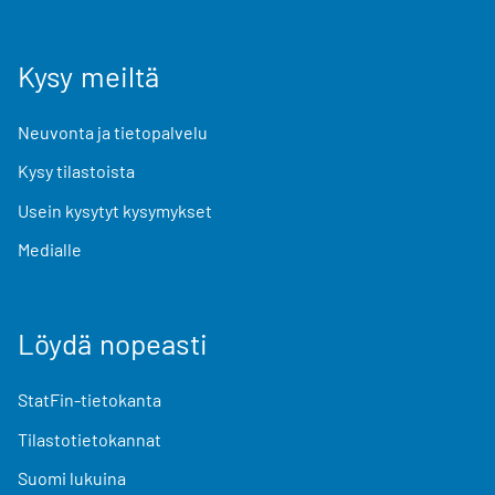
Kysy meiltä
Neuvonta ja tietopalvelu
Kysy tilastoista
Usein kysytyt kysymykset
Medialle
Löydä nopeasti
StatFin-tietokanta
Tilastotietokannat
Suomi lukuina