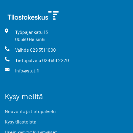
Työpajankatu
13
00580
Helsinki
Vaihde
029 551 1000
Tietopalvelu
029 551 2220
info@stat.fi
Kysy meiltä
Neuvonta ja tietopalvelu
Kysy tilastoista
Usein kysytyt kysymykset