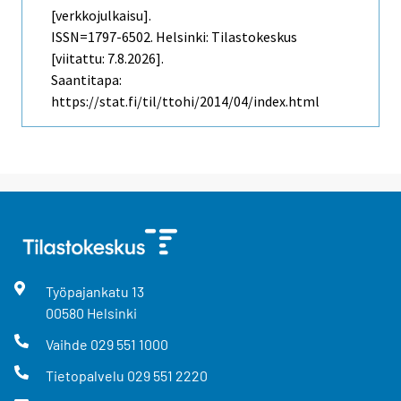
[verkkojulkaisu].
ISSN=1797-6502. Helsinki: Tilastokeskus
[viitattu: 7.8.2026].
Saantitapa:
https://stat.fi/til/ttohi/2014/04/index.html
Työpajankatu
13
00580
Helsinki
Vaihde
029 551 1000
Tietopalvelu
029 551 2220