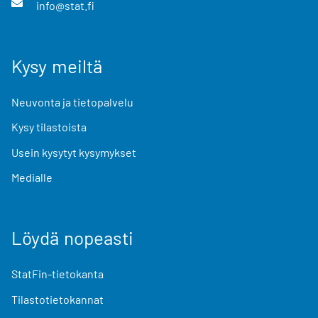
info@stat.fi
Kysy meiltä
Neuvonta ja tietopalvelu
Kysy tilastoista
Usein kysytyt kysymykset
Medialle
Löydä nopeasti
StatFin-tietokanta
Tilastotietokannat