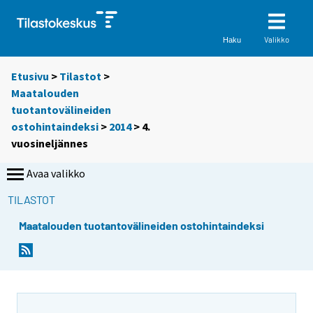
Valikko
Haku
Etusivu
>
Tilastot
>
Maatalouden
tuotantovälineiden
ostohintaindeksi
>
2014
>
4.
vuosineljännes
Avaa valikko
TILASTOT
Maatalouden tuotantovälineiden ostohintaindeksi