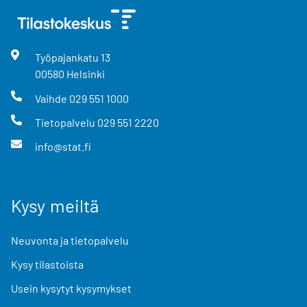
Työpajankatu
13
00580
Helsinki
Vaihde
029 551 1000
Tietopalvelu
029 551 2220
info@stat.fi
Kysy meiltä
Neuvonta ja tietopalvelu
Kysy tilastoista
Usein kysytyt kysymykset