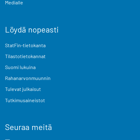
Medialle
Löydä nopeasti
StatFin-tietokanta
Tilastotietokannat
Suomi lukuina
Rahanarvonmuunnin
Tulevat julkaisut
Tutkimusaineistot
Seuraa meitä