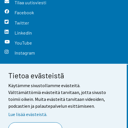
Tilaa uutisviesti
Facebook
Twitter
LinkedIn
YouTube
Instagram
Tietoa evästeistä
Yhteystiedot
Käytämme sivustollamme evästeitä.
Palaute
Välttämättömiä evästeitä tarvitaan, jotta sivusto
toimii oikein. Muita evästeitä tarvitaan videoiden,
Käyttöehdot
podcastien ja palautepalvelun esittämiseen.
Tietosuoja
Lue lisää evästeistä.
Saavutettavuus