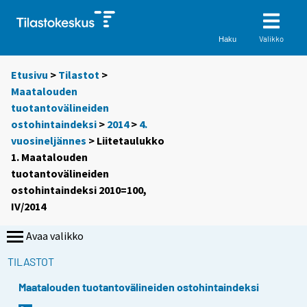
Valikko
Haku
Etusivu
>
Tilastot
>
Maatalouden
tuotantovälineiden
ostohintaindeksi
>
2014
>
4.
vuosineljännes
> Liitetaulukko
1. Maatalouden
tuotantovälineiden
ostohintaindeksi 2010=100,
IV/2014
Avaa valikko
TILASTOT
Maatalouden tuotantovälineiden ostohintaindeksi