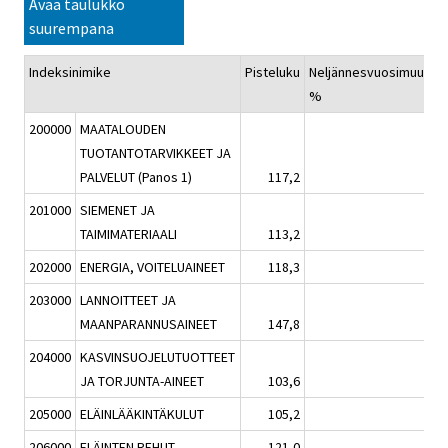
Avaa taulukko
suurempana
Indeksinimike
Pisteluku
Neljännesvuosimuutos,
%
200000
MAATALOUDEN
TUOTANTOTARVIKKEET JA
PALVELUT (Panos 1)
117,2
-1,0
201000
SIEMENET JA
TAIMIMATERIAALI
113,2
-4,6
202000
ENERGIA, VOITELUAINEET
118,3
-5,2
203000
LANNOITTEET JA
MAANPARANNUSAINEET
147,8
5,2
204000
KASVINSUOJELUTUOTTEET
JA TORJUNTA-AINEET
103,6
0,0
205000
ELÄINLÄÄKINTÄKULUT
105,2
0,0
206000
ELÄINTEN REHUT
121,0
-3,1