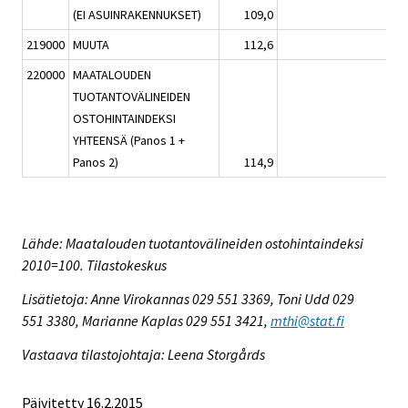
(EI ASUINRAKENNUKSET)
109,0
-0,1
219000
MUUTA
112,6
-0,4
220000
MAATALOUDEN
TUOTANTOVÄLINEIDEN
OSTOHINTAINDEKSI
YHTEENSÄ (Panos 1 +
Panos 2)
114,9
-0,7
Lähde: Maatalouden tuotantovälineiden ostohintaindeksi
2010=100. Tilastokeskus
Lisätietoja: Anne Virokannas 029 551 3369, Toni Udd 029
551 3380, Marianne Kaplas 029 551 3421,
mthi@stat.fi
Vastaava tilastojohtaja: Leena Storgårds
Päivitetty 16.2.2015