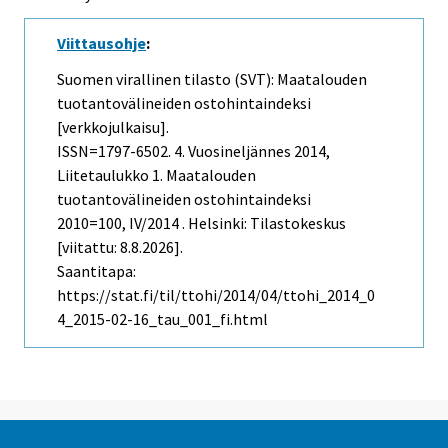
Viittausohje
:
Suomen virallinen tilasto (SVT): Maatalouden
tuotantovälineiden ostohintaindeksi
[verkkojulkaisu].
ISSN=1797-6502.
4. Vuosineljännes
2014,
Liitetaulukko 1. Maatalouden
tuotantovälineiden ostohintaindeksi
2010=100, IV/2014 . Helsinki: Tilastokeskus
[viitattu: 8.8.2026].
Saantitapa:
https://stat.fi/til/ttohi/2014/04/ttohi_2014_0
4_2015-02-16_tau_001_fi.html