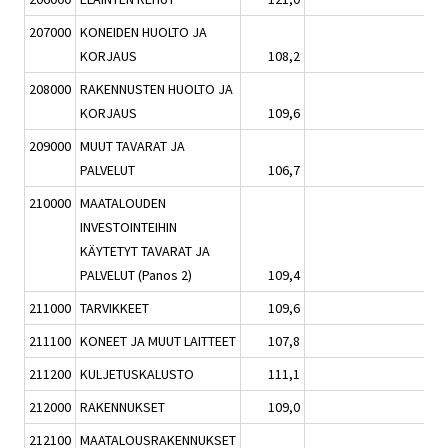
207000
KONEIDEN HUOLTO JA
KORJAUS
108,2
0,1
208000
RAKENNUSTEN HUOLTO JA
KORJAUS
109,6
-0,2
209000
MUUT TAVARAT JA
PALVELUT
106,7
-0,2
210000
MAATALOUDEN
INVESTOINTEIHIN
KÄYTETYT TAVARAT JA
PALVELUT (Panos 2)
109,4
0,0
211000
TARVIKKEET
109,6
0,2
211100
KONEET JA MUUT LAITTEET
107,8
0,4
211200
KULJETUSKALUSTO
111,1
0,1
212000
RAKENNUKSET
109,0
-0,1
212100
MAATALOUSRAKENNUKSET