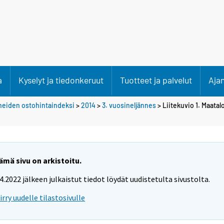
a
Kyselyt ja tiedonkeruut
Tuotteet ja palvelut
Aja
neiden ostohintaindeksi
>
2014
>
3. vuosineljännes
> Liitekuvio 1. Maata
ämä sivu on arkistoitu.
.4.2022 jälkeen julkaistut tiedot löydät uudistetulta sivustolta.
iirry uudelle tilastosivulle