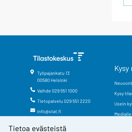
Kysy 
Työpajankatu
13
00580
Helsinki
Neuvonta
Vaihde
029 551 1000
Kysy tila
Tietopalvelu
029 551 2220
Usein ky
info@stat.fi
Medialle
Tietoa evästeistä