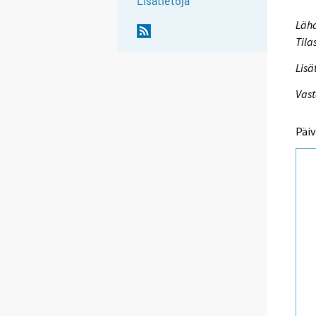
Lisätietoja
Lähd
Tila
Lisä
Vast
Päiv