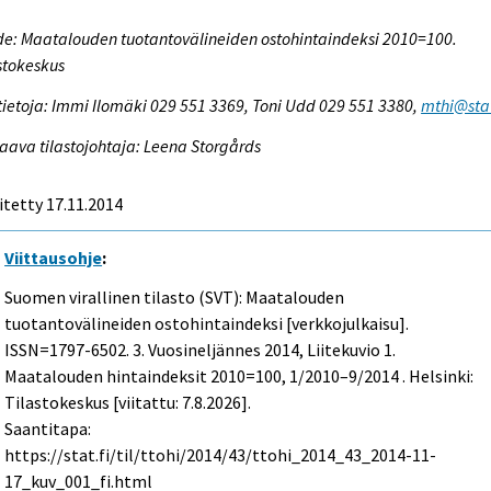
e: Maatalouden tuotantovälineiden ostohintaindeksi 2010=100.
stokeskus
tietoja: Immi Ilomäki 029 551 3369, Toni Udd 029 551 3380,
mthi@stat
aava tilastojohtaja: Leena Storgårds
itetty 17.11.2014
Viittausohje
:
Suomen virallinen tilasto (SVT): Maatalouden
tuotantovälineiden ostohintaindeksi [verkkojulkaisu].
ISSN=1797-6502.
3. Vuosineljännes
2014, Liitekuvio 1.
Maatalouden hintaindeksit 2010=100, 1/2010–9/2014 . Helsinki:
Tilastokeskus [viitattu: 7.8.2026].
Saantitapa:
https://stat.fi/til/ttohi/2014/43/ttohi_2014_43_2014-11-
17_kuv_001_fi.html