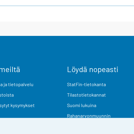
meiltä
Löydä nopeasti
 ja tietopalvelu
StatFin-tietokanta
stoista
Tilastotietokannat
sytyt kysymykset
Suomi lukuina
Rahanarvonmuunnin
Tulevat julkaisut