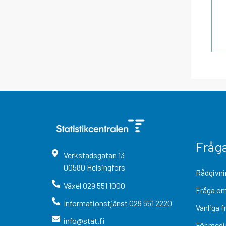
Fråg
Verkstadsgatan
13
00580
Helsingfors
Rådgivni
Växel
029 551 1000
Fråga om
Informationstjänst
029 551 2220
Vanliga f
info@stat.fi
För medi