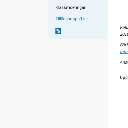
Klassificeringar
Tilläggsuppgifter
Käll
2010
Förf
mthi
Ansv
Upp