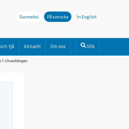
Suomeksi
På svenska
In English
This page is not avai
och tjä
Aktuellt
Om oss
Sök
 1. Utvecklingen