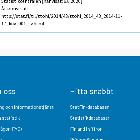
Statistikcentralen [hänvisat: 6.8.2026].
Åtkomstsätt:
http://stat.fi/til/ttohi/2014/43/ttohi_2014_43_2014-11-
17_kuv_001_sv.html
a oss
Hitta snabbt
ng och informationstjänst
StatFin-databasen
 statistik
Statistikdatabaser
rågor (FAQ)
Finland i siffror
a
Prisomräknaren