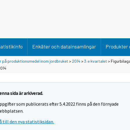
atistikinfo
Enkäter och datainsamlingar
Produkter 
er på produktionsmedel inom jordbruket
>
2014
>
3:e kvartalet
> Figurbilaga
2014
enna sida är arkiverad.
ppgifter som publicerats efter 5.4.2022 finns på den förnyade
ebbplatsen.
å till den nya statistiksidan.