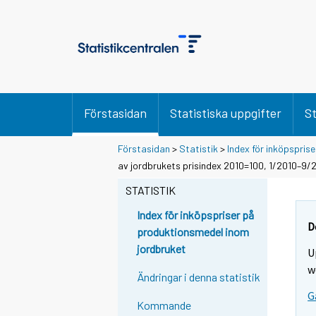
Förstasidan
Statistiska uppgifter
St
Förstasidan
>
Statistik
>
Index för inköpspris
av jordbrukets prisindex 2010=100, 1/2010–9/
STATISTIK
Index för inköpspriser på
D
produktionsmedel inom
jordbruket
U
w
Ändringar i denna statistik
G
Kommande