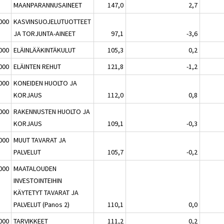
MAANPARANNUSAINEET
147,0
2,7
000
KASVINSUOJELUTUOTTEET
JA TORJUNTA-AINEET
97,1
-3,6
000
ELÄINLÄÄKINTÄKULUT
105,3
0,2
000
ELÄINTEN REHUT
121,8
-1,2
000
KONEIDEN HUOLTO JA
KORJAUS
112,0
0,8
000
RAKENNUSTEN HUOLTO JA
KORJAUS
109,1
-0,3
000
MUUT TAVARAT JA
PALVELUT
105,7
-0,2
000
MAATALOUDEN
INVESTOINTEIHIN
KÄYTETYT TAVARAT JA
PALVELUT (Panos 2)
110,1
0,0
000
TARVIKKEET
111,2
0,2