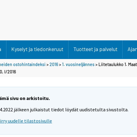
a
Kyselyt ja tiedonkeruut
Tuotteet ja palvelut
Aja
neiden ostohintaindeksi
>
2016
>
1. vuosineljännes
> Liitetaulukko 1. Maa
0, I/2016
ämä sivu on arkistoitu.
.4.2022 jälkeen julkaistut tiedot löydät uudistetulta sivustolta.
iirry uudelle tilastosivulle