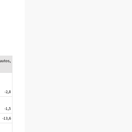
uutos,
-2,8
-1,5
-13,6