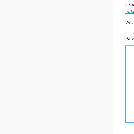
Lisä
mthi
Vast
Päiv