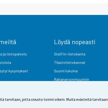
meiltä
Löydä nopeasti
 ja tietopalvelu
StatFin-tietokanta
stoista
Tilastotietokannat
sytyt kysymykset
Suomi lukuina
Rahanarvonmuunnin
Tulevat julkaisut
Tutkimusaineistot
arvitaan, jotta sivusto toimii oikein. Muita evästeitä tarvitaan