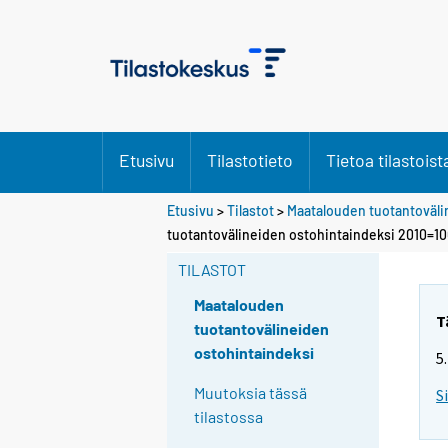
Etusivu
Tilastotieto
Tietoa tilastoist
Etusivu
>
Tilastot
>
Maatalouden tuotantoväli
tuotantovälineiden ostohintaindeksi 2010=10
TILASTOT
Maatalouden
T
tuotantovälineiden
ostohintaindeksi
5
Muutoksia tässä
S
tilastossa