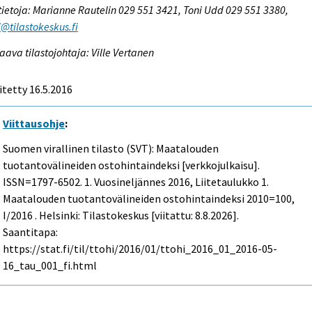
tietoja: Marianne Rautelin 029 551 3421, Toni Udd 029 551 3380,
@tilastokeskus.fi
aava tilastojohtaja: Ville Vertanen
itetty 16.5.2016
Viittausohje
:
Suomen virallinen tilasto (SVT): Maatalouden
tuotantovälineiden ostohintaindeksi [verkkojulkaisu].
ISSN=1797-6502.
1. Vuosineljännes
2016, Liitetaulukko 1.
Maatalouden tuotantovälineiden ostohintaindeksi 2010=100,
I/2016 . Helsinki: Tilastokeskus [viitattu: 8.8.2026].
Saantitapa:
https://stat.fi/til/ttohi/2016/01/ttohi_2016_01_2016-05-
16_tau_001_fi.html