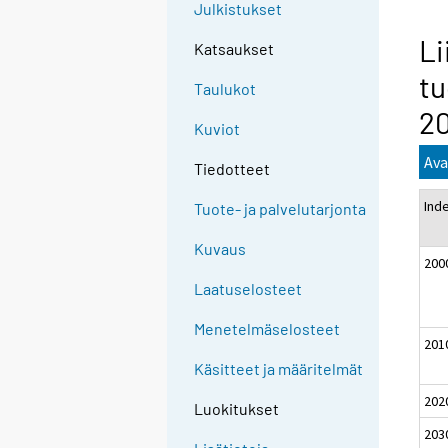
Julkistukset
Li
Katsaukset
tu
Taulukot
20
Kuviot
Ava
Tiedotteet
Ind
Tuote- ja palvelutarjonta
Kuvaus
200
Laatuselosteet
Menetelmäselosteet
201
Käsitteet ja määritelmät
202
Luokitukset
203