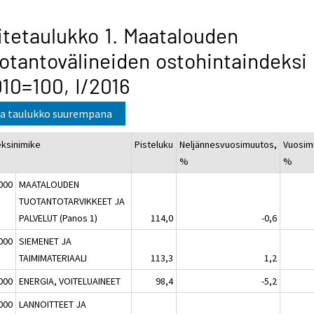
itetaulukko 1. Maatalouden
otantovälineiden ostohintaindeksi
10=100, I/2016
a taulukko suurempana
eksinimike
Pisteluku
Neljännesvuosimuutos,
Vuosim
%
%
000
MAATALOUDEN
TUOTANTOTARVIKKEET JA
PALVELUT (Panos 1)
114,0
-0,6
000
SIEMENET JA
TAIMIMATERIAALI
113,3
1,2
000
ENERGIA, VOITELUAINEET
98,4
-5,2
000
LANNOITTEET JA