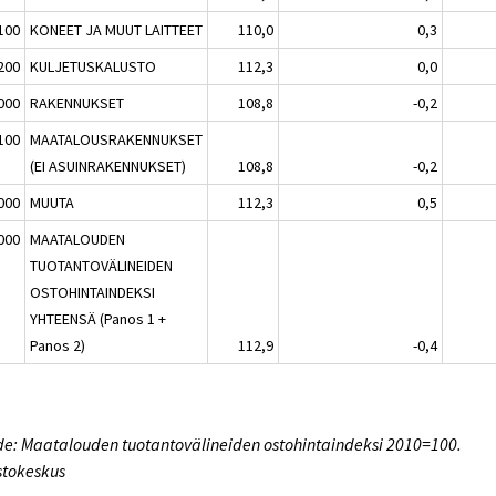
100
KONEET JA MUUT LAITTEET
110,0
0,3
200
KULJETUSKALUSTO
112,3
0,0
000
RAKENNUKSET
108,8
-0,2
100
MAATALOUSRAKENNUKSET
(EI ASUINRAKENNUKSET)
108,8
-0,2
000
MUUTA
112,3
0,5
000
MAATALOUDEN
TUOTANTOVÄLINEIDEN
OSTOHINTAINDEKSI
YHTEENSÄ (Panos 1 +
Panos 2)
112,9
-0,4
e: Maatalouden tuotantovälineiden ostohintaindeksi 2010=100.
stokeskus