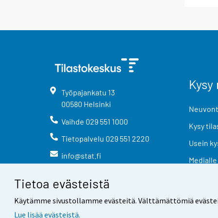
Kysy 
Työpajankatu
13
00580
Helsinki
Neuvonta
Vaihde
029 551 1000
Kysy tila
Tietopalvelu
029 551 2220
Usein ky
info@stat.fi
Medialle
Tietoa evästeistä
Käytämme sivustollamme evästeitä. Välttämättömiä evästeitä t
Lue lisää evästeistä.