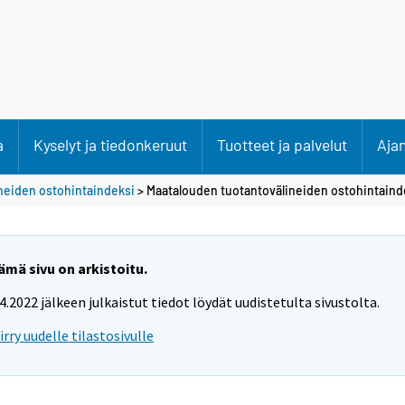
a
Kyselyt ja tiedonkeruut
Tuotteet ja palvelut
Aja
neiden ostohintaindeksi
> Maatalouden tuotantovälineiden ostohintaind
ämä sivu on arkistoitu.
.4.2022 jälkeen julkaistut tiedot löydät uudistetulta sivustolta.
iirry uudelle tilastosivulle