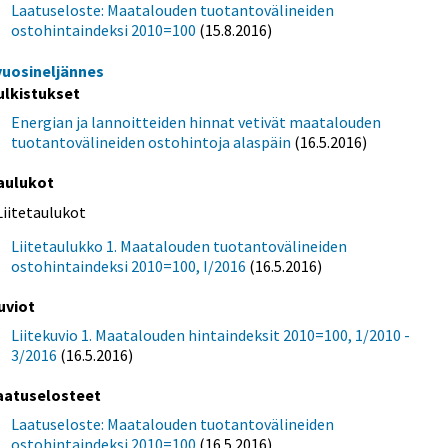
Laatuseloste: Maatalouden tuotantovälineiden
ostohintaindeksi 2010=100
(15.8.2016)
 vuosineljännes
ulkistukset
Energian ja lannoitteiden hinnat vetivät maatalouden
tuotantovälineiden ostohintoja alaspäin
(16.5.2016)
aulukot
Liitetaulukot
Liitetaulukko 1. Maatalouden tuotantovälineiden
ostohintaindeksi 2010=100, I/2016
(16.5.2016)
uviot
Liitekuvio 1. Maatalouden hintaindeksit 2010=100, 1/2010 -
3/2016
(16.5.2016)
aatuselosteet
Laatuseloste: Maatalouden tuotantovälineiden
ostohintaindeksi 2010=100
(16.5.2016)