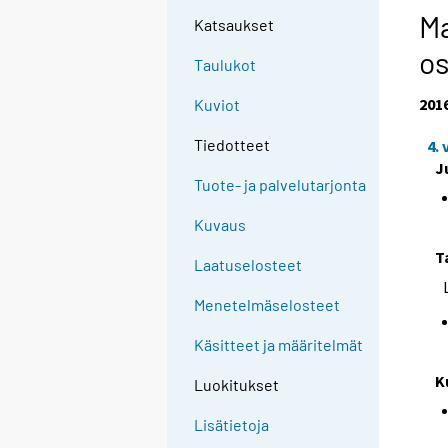
Ma
Katsaukset
os
Taulukot
201
Kuviot
Tiedotteet
4.
J
Tuote- ja palvelutarjonta
Kuvaus
T
Laatuselosteet
Menetelmäselosteet
Käsitteet ja määritelmät
K
Luokitukset
Lisätietoja