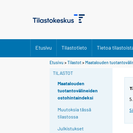
Etusivu
Tilastotieto
Tietoa tilastoist
Etusivu
>
Tilastot
>
Maatalouden tuotantoväli
TILASTOT
Maatalouden
T
tuotantovälineiden
ostohintaindeksi
5
Muutoksia tässä
S
tilastossa
Julkistukset