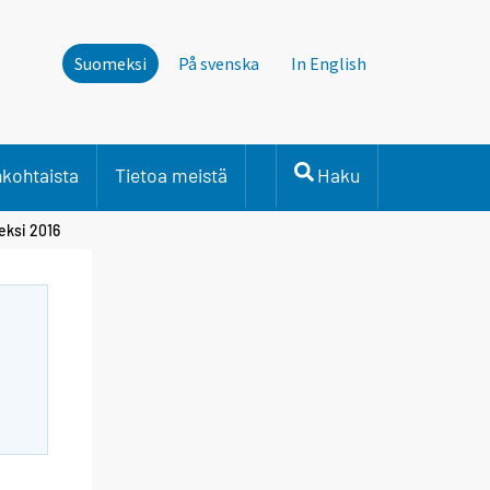
Suomeksi
På svenska
In English
nkohtaista
Tietoa meistä
Haku
eksi 2016