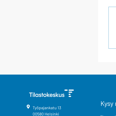
Kysy 
Työpajankatu
13
00580
Helsinki