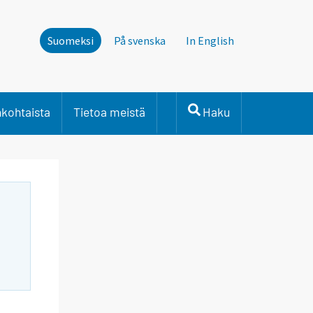
Suomeksi
På svenska
In English
nkohtaista
Tietoa meistä
Haku