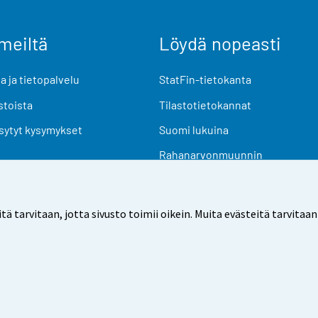
meiltä
Löydä nopeasti
 ja tietopalvelu
StatFin-tietokanta
stoista
Tilastotietokannat
sytyt kysymykset
Suomi lukuina
Rahanarvonmuunnin
Tulevat julkaisut
Tutkimusaineistot
arvitaan, jotta sivusto toimii oikein. Muita evästeitä tarvitaan
Käyttöehdot
Tietosuoja
Saavutettavuus
Tietoa sivu