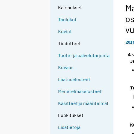
Ma
Katsaukset
os
Taulukot
vu
Kuviot
201
Tiedotteet
4.
Tuote- ja palvelutarjonta
J
Kuvaus
Laatuselosteet
T
Menetelmäselosteet
Käsitteet ja määritelmät
Luokitukset
K
Lisätietoja