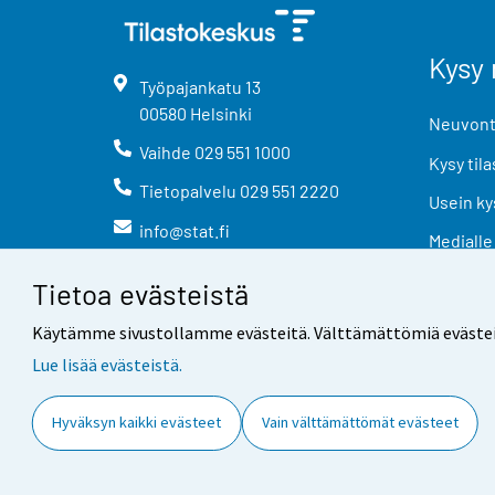
Kysy 
Työpajankatu
13
00580
Helsinki
Neuvonta
Vaihde
029 551 1000
Kysy tila
Tietopalvelu
029 551 2220
Usein ky
info@stat.fi
Medialle
Tietoa evästeistä
Käytämme sivustollamme evästeitä. Välttämättömiä evästeitä t
Lue lisää evästeistä.
Yhteystiedot
Palaute
Hyväksyn kaikki evästeet
Vain välttämättömät evästeet