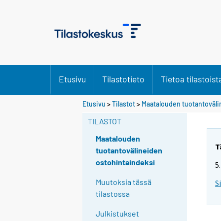
Etusivu
Tilastotieto
Tietoa tilastoist
Etusivu
>
Tilastot
>
Maatalouden tuotantoväli
TILASTOT
Maatalouden
T
tuotantovälineiden
ostohintaindeksi
5
Muutoksia tässä
S
tilastossa
Julkistukset