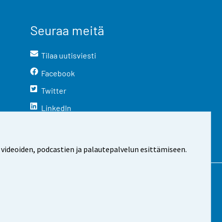
Seuraa meitä
Tilaa uutisviesti
Facebook
Twitter
LinkedIn
YouTube
Instagram
 videoiden, podcastien ja palautepalvelun esittämiseen.
stosta
Evästeasetukset