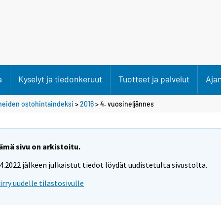
a
Kyselyt ja tiedonkeruut
Tuotteet ja palvelut
Aja
neiden ostohintaindeksi
>
2016
>
4. vuosineljännes
ämä sivu on arkistoitu.
.4.2022 jälkeen julkaistut tiedot löydät uudistetulta sivustolta.
iirry uudelle tilastosivulle