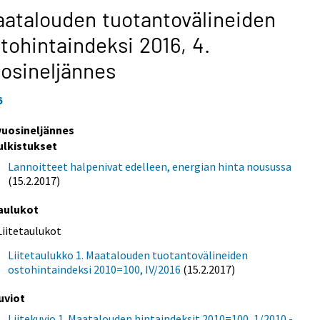
atalouden tuotantovälineiden
tohintaindeksi 2016,
4.
osineljännes
6
 vuosineljännes
ulkistukset
Lannoitteet halpenivat edelleen, energian hinta nousussa
(15.2.2017)
aulukot
Liitetaulukot
Liitetaulukko 1. Maatalouden tuotantovälineiden
ostohintaindeksi 2010=100, IV/2016
(15.2.2017)
uviot
Liitekuvio 1. Maatalouden hintaindeksit 2010=100, 1/2010 -