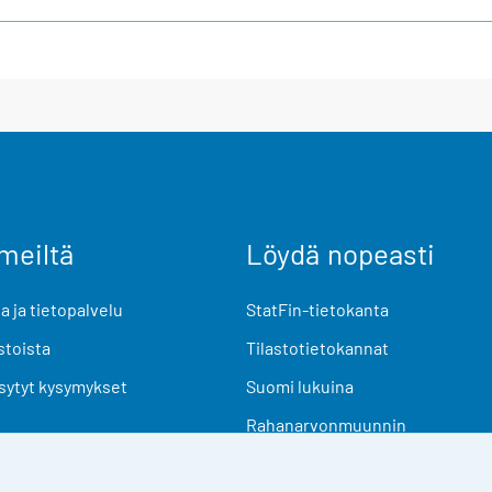
meiltä
Löydä nopeasti
 ja tietopalvelu
StatFin-tietokanta
stoista
Tilastotietokannat
sytyt kysymykset
Suomi lukuina
Rahanarvonmuunnin
Tulevat julkaisut