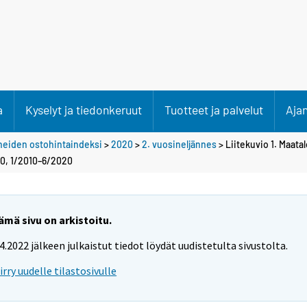
a
Kyselyt ja tiedonkeruut
Tuotteet ja palvelut
Aja
neiden ostohintaindeksi
>
2020
>
2. vuosineljännes
> Liitekuvio 1. Maat
00, 1/2010–6/2020
ämä sivu on arkistoitu.
.4.2022 jälkeen julkaistut tiedot löydät uudistetulta sivustolta.
iirry uudelle tilastosivulle