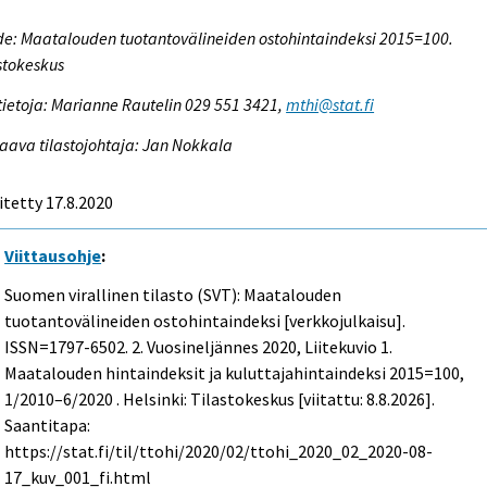
e: Maatalouden tuotantovälineiden ostohintaindeksi 2015=100.
stokeskus
tietoja: Marianne Rautelin 029 551 3421,
mthi@stat.fi
aava tilastojohtaja: Jan Nokkala
itetty 17.8.2020
Viittausohje
:
Suomen virallinen tilasto (SVT): Maatalouden
tuotantovälineiden ostohintaindeksi [verkkojulkaisu].
ISSN=1797-6502.
2. Vuosineljännes
2020, Liitekuvio 1.
Maatalouden hintaindeksit ja kuluttajahintaindeksi 2015=100,
1/2010–6/2020 . Helsinki: Tilastokeskus [viitattu: 8.8.2026].
Saantitapa:
https://stat.fi/til/ttohi/2020/02/ttohi_2020_02_2020-08-
17_kuv_001_fi.html