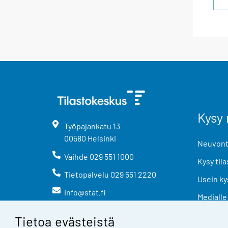
Kysy 
Työpajankatu
13
00580
Helsinki
Neuvonta
Vaihde
029 551 1000
Kysy tila
Tietopalvelu
029 551 2220
Usein ky
info@stat.fi
Medialle
Tietoa evästeistä