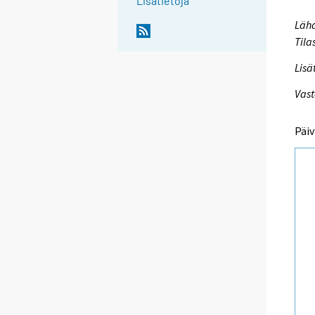
Lisätietoja
Lähd
Tila
Lisä
Vast
Päiv