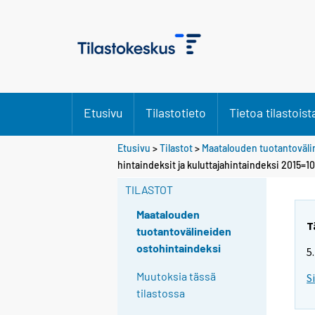
Etusivu
Tilastotieto
Tietoa tilastoist
Etusivu
>
Tilastot
>
Maatalouden tuotantoväli
hintaindeksit ja kuluttajahintaindeksi 2015=1
TILASTOT
Maatalouden
T
tuotantovälineiden
ostohintaindeksi
5
Muutoksia tässä
S
tilastossa