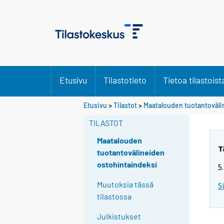
Etusivu
Tilastotieto
Tietoa tilastoist
Etusivu
>
Tilastot
>
Maatalouden tuotantoväli
TILASTOT
Maatalouden
T
tuotantovälineiden
ostohintaindeksi
5
Muutoksia tässä
S
tilastossa
Julkistukset