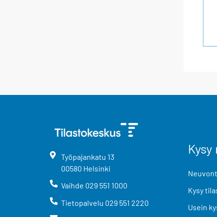
Kysy 
Työpajankatu
13
00580
Helsinki
Neuvonta
Vaihde
029 551 1000
Kysy tila
Tietopalvelu
029 551 2220
Usein ky