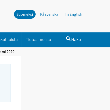
Suomeksi
På svenska
In English
nkohtaista
Tietoa meistä
Haku
eksi 2020