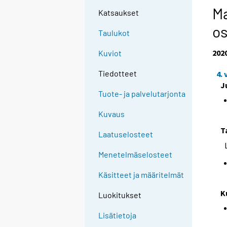
Ma
Katsaukset
os
Taulukot
202
Kuviot
Tiedotteet
4.
J
Tuote- ja palvelutarjonta
Kuvaus
T
Laatuselosteet
Menetelmäselosteet
Käsitteet ja määritelmät
K
Luokitukset
Lisätietoja