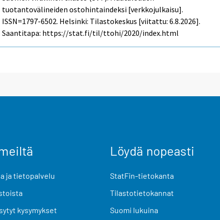
tuotantovälineiden ostohintaindeksi [verkkojulkaisu].
ISSN=1797-6502. Helsinki: Tilastokeskus [viitattu: 6.8.2026].
Saantitapa: https://stat.fi/til/ttohi/2020/index.html
meiltä
Löydä nopeasti
 ja tietopalvelu
StatFin-tietokanta
stoista
Tilastotietokannat
sytyt kysymykset
Suomi lukuina