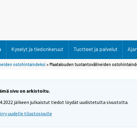
a
Kyselyt ja tiedonkeruut
Tuotteet ja palvelut
Aja
neiden ostohintaindeksi
> Maatalouden tuotantovälineiden ostohintaind
ämä sivu on arkistoitu.
.4.2022 jälkeen julkaistut tiedot löydät uudistetulta sivustolta.
iirry uudelle tilastosivulle