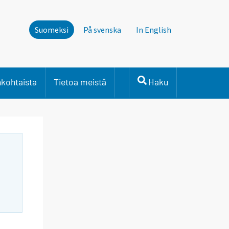
Suomeksi
På svenska
In English
nkohtaista
Tietoa meistä
Haku