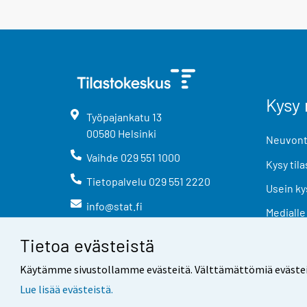
Kysy 
Työpajankatu
13
00580
Helsinki
Neuvonta
Vaihde
029 551 1000
Kysy tila
Tietopalvelu
029 551 2220
Usein ky
info@stat.fi
Medialle
Tietoa evästeistä
Käytämme sivustollamme evästeitä. Välttämättömiä evästeitä t
Lue lisää evästeistä.