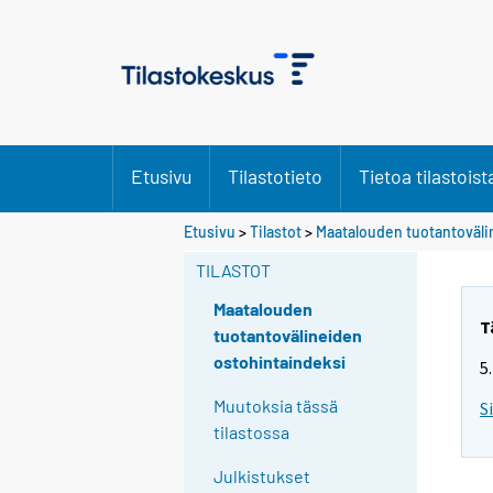
Etusivu
Tilastotieto
Tietoa tilastoist
Etusivu
>
Tilastot
>
Maatalouden tuotantoväli
TILASTOT
Maatalouden
T
tuotantovälineiden
ostohintaindeksi
5
Muutoksia tässä
S
tilastossa
Julkistukset