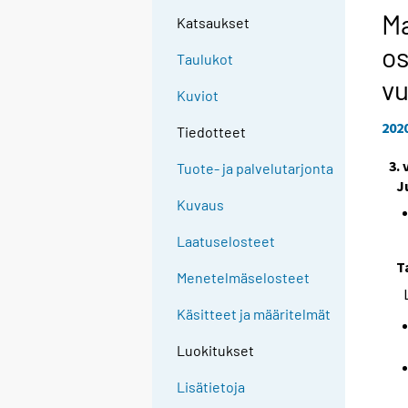
Ma
Katsaukset
os
Taulukot
vu
Kuviot
202
Tiedotteet
3.
Tuote- ja palvelutarjonta
J
Kuvaus
Laatuselosteet
T
Menetelmäselosteet
Käsitteet ja määritelmät
Luokitukset
Lisätietoja