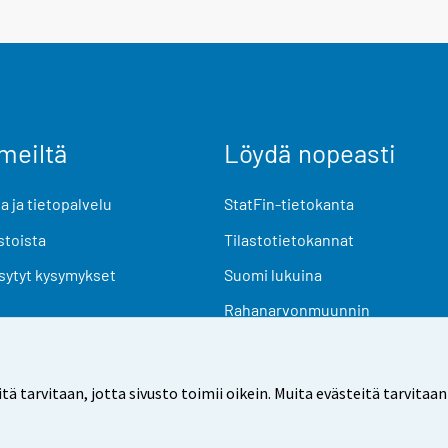
meiltä
Löydä nopeasti
 ja tietopalvelu
StatFin-tietokanta
stoista
Tilastotietokannat
sytyt kysymykset
Suomi lukuina
Rahanarvonmuunnin
Tulevat julkaisut
Tutkimusaineistot
arvitaan, jotta sivusto toimii oikein. Muita evästeitä tarvitaan