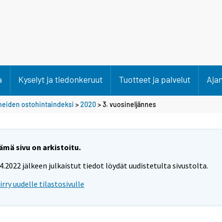
a
Kyselyt ja tiedonkeruut
Tuotteet ja palvelut
Aja
neiden ostohintaindeksi
>
2020
>
3. vuosineljännes
ämä sivu on arkistoitu.
.4.2022 jälkeen julkaistut tiedot löydät uudistetulta sivustolta.
iirry uudelle tilastosivulle