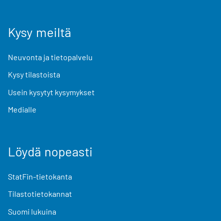
Kysy meiltä
Neuvonta ja tietopalvelu
Kysy tilastoista
Usein kysytyt kysymykset
Medialle
Löydä nopeasti
StatFin-tietokanta
Tilastotietokannat
Suomi lukuina