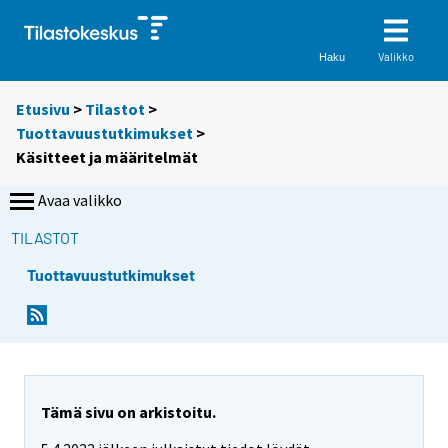
Valikko
Haku
Etusivu
>
Tilastot
>
Tuottavuustutkimukset
>
Käsitteet ja määritelmät
Avaa valikko
TILASTOT
Tuottavuustutkimukset
Tämä sivu on arkistoitu.