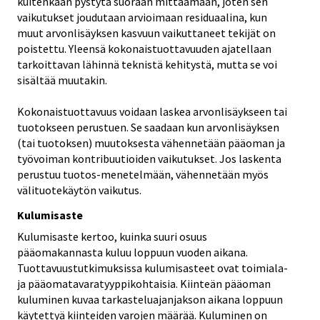
kuitenkaan pystytä suoraan mittaamaan, joten sen
vaikutukset joudutaan arvioimaan residuaalina, kun
muut arvonlisäyksen kasvuun vaikuttaneet tekijät on
poistettu. Yleensä kokonaistuottavuuden ajatellaan
tarkoittavan lähinnä teknistä kehitystä, mutta se voi
sisältää muutakin.
Kokonaistuottavuus voidaan laskea arvonlisäykseen tai
tuotokseen perustuen. Se saadaan kun arvonlisäyksen
(tai tuotoksen) muutoksesta vähennetään pääoman ja
työvoiman kontribuutioiden vaikutukset. Jos laskenta
perustuu tuotos-menetelmään, vähennetään myös
välituotekäytön vaikutus.
Kulumisaste
Kulumisaste kertoo, kuinka suuri osuus
pääomakannasta kuluu loppuun vuoden aikana.
Tuottavuustutkimuksissa kulumisasteet ovat toimiala-
ja pääomatavaratyyppikohtaisia. Kiinteän pääoman
kuluminen kuvaa tarkasteluajanjakson aikana loppuun
käytettyä kiinteiden varojen määrää. Kuluminen on