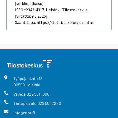
[verkkojulkaisu].
ISSN=2343-4317. Helsinki: Tilastokeskus
[viitattu: 9.8.2026].
Saantitapa: https://stat.fi/til/ttut/kas.html
Työpajankatu
13
00580
Helsinki
Vaihde
029 551 1000
Tietopalvelu
029 551 2220
info@stat.fi