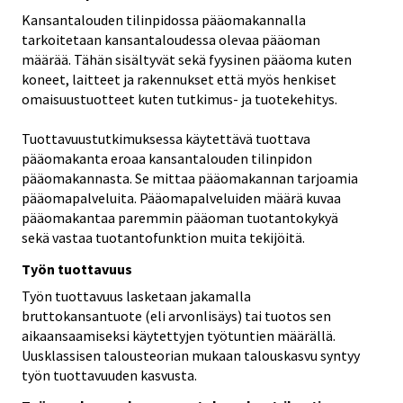
Kansantalouden tilinpidossa pääomakannalla
tarkoitetaan kansantaloudessa olevaa pääoman
määrää. Tähän sisältyvät sekä fyysinen pääoma kuten
koneet, laitteet ja rakennukset että myös henkiset
omaisuustuotteet kuten tutkimus- ja tuotekehitys.
Tuottavuustutkimuksessa käytettävä tuottava
pääomakanta eroaa kansantalouden tilinpidon
pääomakannasta. Se mittaa pääomakannan tarjoamia
pääomapalveluita. Pääomapalveluiden määrä kuvaa
pääomakantaa paremmin pääoman tuotantokykyä
sekä vastaa tuotantofunktion muita tekijöitä.
Työn tuottavuus
Työn tuottavuus lasketaan jakamalla
bruttokansantuote (eli arvonlisäys) tai tuotos sen
aikaansaamiseksi käytettyjen työtuntien määrällä.
Uusklassisen talousteorian mukaan talouskasvu syntyy
työn tuottavuuden kasvusta.