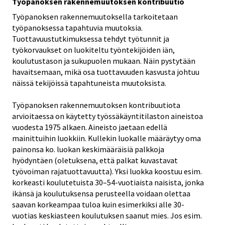
Työpanoksen rakennemuutoksen kontribuutio
Työpanoksen rakennemuutoksella tarkoitetaan
työpanoksessa tapahtuvia muutoksia.
Tuottavuustutkimuksessa tehdyt työtunnit ja
työkorvaukset on luokiteltu työntekijöiden iän,
koulutustason ja sukupuolen mukaan. Näin pystytään
havaitsemaan, mikä osa tuottavuuden kasvusta johtuu
näissä tekijöissä tapahtuneista muutoksista.
Työpanoksen rakennemuutoksen kontribuutiota
arvioitaessa on käytetty työssäkäyntitilaston aineistoa
vuodesta 1975 alkaen. Aineisto jaetaan edellä
mainittuihin luokkiin. Kullekin luokalle määräytyy oma
painonsa ko. luokan keskimääräisiä palkkoja
hyödyntäen (oletuksena, että palkat kuvastavat
työvoiman rajatuottavuutta). Yksi luokka koostuu esim.
korkeasti koulutetuista 30–54-vuotiaista naisista, jonka
ikänsä ja koulutuksensa perusteella voidaan olettaa
saavan korkeampaa tuloa kuin esimerkiksi alle 30-
vuotias keskiasteen koulutuksen saanut mies. Jos esim.