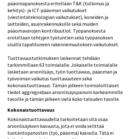
pääomapanoksesta eritellään T&K (tutkimus ja
kehitys)- ja ICT-pääoman vaikutukset
(viestintäteknologian vaikutukset), koneiden ja
laitteiden, asuinrakennuksille sekä muiden
pääomavarojen kontribuutiot. Työpanoksesta
erotellaan tehtyjen työtuntien sekä työpanoksen
sisällä tapahtuneen rakennemuutoksen vaikutukset.
Tuottavuustutkimuksen laskennat tehdään
tarkimmillaan 63 toimialalle. Jokaiselle toimialalle
lasketaan arvonlisäys, työn tuottavuus, pääoman ja
työvoiman vaikutus tuottavuuteen sekä
kokonaistuottavuus. Tämän jälkeen toimialoittaiset
tiedot aggregoidaan arvonlisäyspainoin karkeammille
tasoille ja tämän jälkeen vielä koko talouden tasolle.
Kokonaistuottavuus
Kokonaistuottavuudella tarkoitetaan sitä osaa
arvonlisäyksen kasvusta, jota ei voida selittää
tuotantopanosten (työ, pääoma) kasvulla. Tätä ei