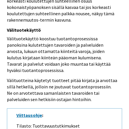
korkeasti koulutettujen suhteellinen osuus
kokonaistyöpanoksen sisällä kasvaa tai jos korkeasti
koulutettujen suhteellinen palkka nousee, näkyy tämä
rakennemuutos-termin kasvuna.
Välituotekäyttö
Välituotekäyttö koostuu tuotantoprosessissa
panoksina kulutettujen tavaroiden ja palveluiden
arvosta, lukuun ottamatta kiinteitä varoja, joiden
kulutus kirjataan kiinteän pääoman kulumisena.
Tavarat ja palvelut voidaan joko muuntaa tai käyttää
hyväksi tuotantoprosessissa.
Välituotteina käytetyt tuotteet pitää kirjata ja arvottaa
sillä hetkellä, jolloin ne joutuvat tuotantoprosessiin.
Ne on arvotettava samanlaisten tavaroiden tai
palveluiden sen hetkisiin ostajan hintoihin.
Viittausohje
:
Tilasto: Tuottavuustutkimukset