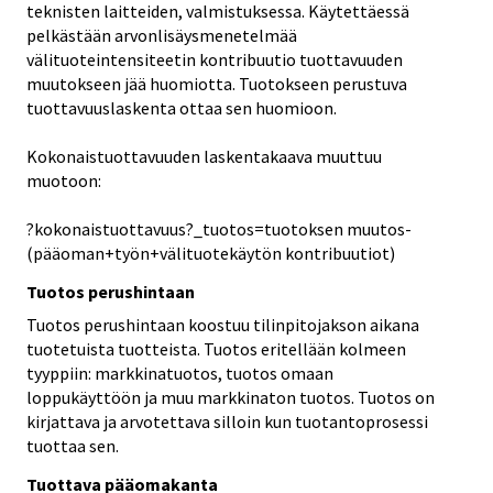
teknisten laitteiden, valmistuksessa. Käytettäessä
pelkästään arvonlisäysmenetelmää
välituoteintensiteetin kontribuutio tuottavuuden
muutokseen jää huomiotta. Tuotokseen perustuva
tuottavuuslaskenta ottaa sen huomioon.
Kokonaistuottavuuden laskentakaava muuttuu
muotoon:
?kokonaistuottavuus?_tuotos=tuotoksen muutos-
(pääoman+työn+välituotekäytön kontribuutiot)
Tuotos perushintaan
Tuotos perushintaan koostuu tilinpitojakson aikana
tuotetuista tuotteista. Tuotos eritellään kolmeen
tyyppiin: markkinatuotos, tuotos omaan
loppukäyttöön ja muu markkinaton tuotos. Tuotos on
kirjattava ja arvotettava silloin kun tuotantoprosessi
tuottaa sen.
Tuottava pääomakanta