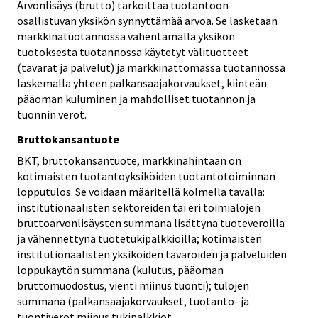
Arvonlisäys (brutto) tarkoittaa tuotantoon
osallistuvan yksikön synnyttämää arvoa. Se lasketaan
markkinatuotannossa vähentämällä yksikön
tuotoksesta tuotannossa käytetyt välituotteet
(tavarat ja palvelut) ja markkinattomassa tuotannossa
laskemalla yhteen palkansaajakorvaukset, kiinteän
pääoman kuluminen ja mahdolliset tuotannon ja
tuonnin verot.
Bruttokansantuote
BKT, bruttokansantuote, markkinahintaan on
kotimaisten tuotantoyksiköiden tuotantotoiminnan
lopputulos. Se voidaan määritellä kolmella tavalla:
institutionaalisten sektoreiden tai eri toimialojen
bruttoarvonlisäysten summana lisättynä tuoteveroilla
ja vähennettynä tuotetukipalkkioilla; kotimaisten
institutionaalisten yksiköiden tavaroiden ja palveluiden
loppukäytön summana (kulutus, pääoman
bruttomuodostus, vienti miinus tuonti); tulojen
summana (palkansaajakorvaukset, tuotanto- ja
tuontiverot miinus tukipalkkiot,