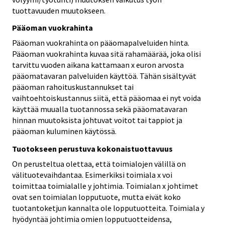
tuottavuuden muutokseen.
Pääoman vuokrahinta
Pääoman vuokrahinta on pääomapalveluiden hinta.
Pääoman vuokrahinta kuvaa sitä rahamäärää, joka olisi
tarvittu vuoden aikana kattamaan x euron arvosta
pääomatavaran palveluiden käyttöä. Tähän sisältyvät
pääoman rahoituskustannukset tai
vaihtoehtoiskustannus siitä, että pääomaa ei nyt voida
käyttää muualla tuotannossa sekä pääomatavaran
hinnan muutoksista johtuvat voitot tai tappiot ja
pääoman kuluminen käytössä.
Tuotokseen perustuva kokonaistuottavuus
On perusteltua olettaa, että toimialojen välillä on
välituotevaihdantaa. Esimerkiksi toimiala x voi
toimittaa toimialalle y johtimia. Toimialan x johtimet
ovat sen toimialan lopputuote, mutta eivät koko
tuotantoketjun kannalta ole lopputuotteita. Toimiala y
hyödyntää johtimia omien lopputuotteidensa,