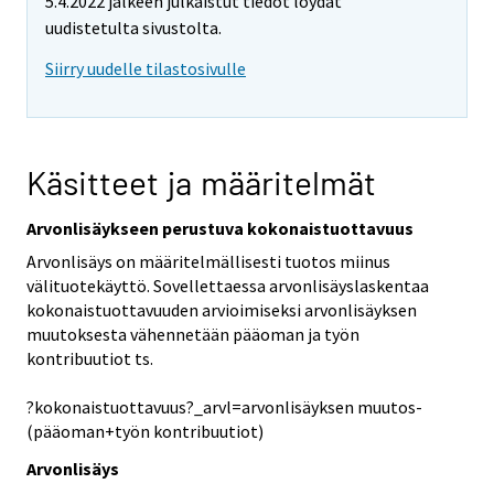
5.4.2022 jälkeen julkaistut tiedot löydät
uudistetulta sivustolta.
Siirry uudelle tilastosivulle
Käsitteet ja määritelmät
Arvonlisäykseen perustuva kokonaistuottavuus
Arvonlisäys on määritelmällisesti tuotos miinus
välituotekäyttö. Sovellettaessa arvonlisäyslaskentaa
kokonaistuottavuuden arvioimiseksi arvonlisäyksen
muutoksesta vähennetään pääoman ja työn
kontribuutiot ts.
?kokonaistuottavuus?_arvl=arvonlisäyksen muutos-
(pääoman+työn kontribuutiot)
Arvonlisäys