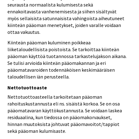
seurausta normaalista kulumisesta sekä
ennakoitavasta vanhenemisesta ja siihen sisältyvät
myös sellaisista satunnaisista vahingoista aiheutuneet
kiinteän pääoman menetykset, joiden varalle voidaan
ottaa vakuutus.
Kiinteän pääoman kuluminen poikkeaa
liiketaloudellisista poistoista. Se tarkoittaa kiinteän
pääoman käyttöä tuotannossa tarkastelujakson aikana.
Se tulisi arvioida kiinteän pääomakannan ja eri
pääomatavaroiden todennäköisen keskimääräisen
taloudellisen iän perusteella.
Nettotuottoaste
Nettotuottoasteella tarkoitetaan pääoman
rahoituskustannusta eli ns. sisäistä korkoa. Se on osa
pääomatavaran käyttökustannusta. Se voidaan laskea
residuaalina, kun tiedossa on pääomakorvaukset,
hinnan muutoksista johtuvat pääomavoitot/tappiot
sekä pääoman kulumisaste.