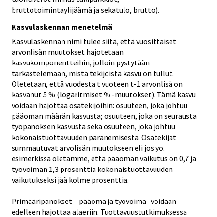
bruttotoimintaylijäämä ja sekatulo, brutto).
Kasvulaskennan menetelmä
Kasvulaskennan nimi tulee siitä, että vuosittaiset
arvonlisän muutokset hajotetaan
kasvukomponentteihin, jolloin pystytään
tarkastelemaan, mistä tekijöistä kasvu on tullut.
Oletetaan, että vuodesta t vuoteen t-1 arvonlisä on
kasvanut 5 % (logaritmiset % -muutokset). Tämä kasvu
voidaan hajottaa osatekijöihin: osuuteen, joka johtuu
pääoman määrän kasvusta; osuuteen, joka on seurausta
työpanoksen kasvusta sekä osuuteen, joka johtuu
kokonaistuottavuuden paranemisesta. Osatekijät
summautuvat arvolisän muutokseen eli jos yo.
esimerkissä oletamme, että pääoman vaikutus on 0,7 ja
työvoiman 1,3 prosenttia kokonaistuottavuuden
vaikutukseksi jää kolme prosenttia.
Primääripanokset – pääoma ja työvoima- voidaan
edelleen hajottaa alaeriin. Tuottavuustutkimuksessa