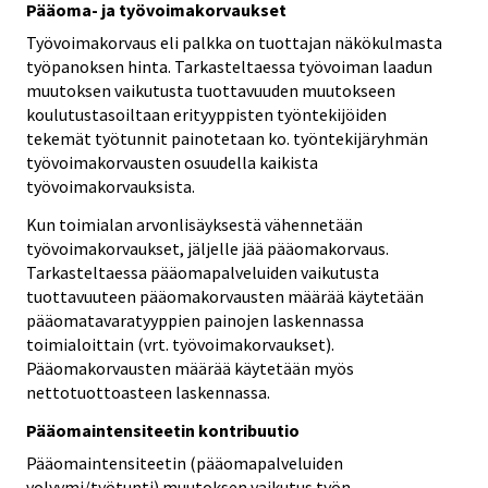
Pääoma- ja työvoimakorvaukset
Työvoimakorvaus eli palkka on tuottajan näkökulmasta
työpanoksen hinta. Tarkasteltaessa työvoiman laadun
muutoksen vaikutusta tuottavuuden muutokseen
koulutustasoiltaan erityyppisten työntekijöiden
tekemät työtunnit painotetaan ko. työntekijäryhmän
työvoimakorvausten osuudella kaikista
työvoimakorvauksista.
Kun toimialan arvonlisäyksestä vähennetään
työvoimakorvaukset, jäljelle jää pääomakorvaus.
Tarkasteltaessa pääomapalveluiden vaikutusta
tuottavuuteen pääomakorvausten määrää käytetään
pääomatavaratyyppien painojen laskennassa
toimialoittain (vrt. työvoimakorvaukset).
Pääomakorvausten määrää käytetään myös
nettotuottoasteen laskennassa.
Pääomaintensiteetin kontribuutio
Pääomaintensiteetin (pääomapalveluiden
volyymi/työtunti) muutoksen vaikutus työn