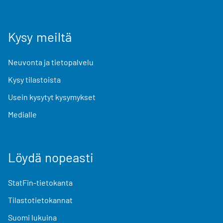
Kysy meiltä
Neuvonta ja tietopalvelu
Kysy tilastoista
Usein kysytyt kysymykset
Medialle
Löydä nopeasti
StatFin-tietokanta
Tilastotietokannat
Suomi lukuina