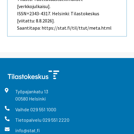
[verkkojulkaisu].
ISSN=2343-4317. Helsinki: Tilastokeskus
[viitattu: 8.8.2026].
Saantitapa: https://stat.fi/til/ttut/meta.html
Työpajankatu
13
00580
Helsinki
Vaihde
029 551 1000
Tietopalvelu
029 551 2220
info@stat.fi