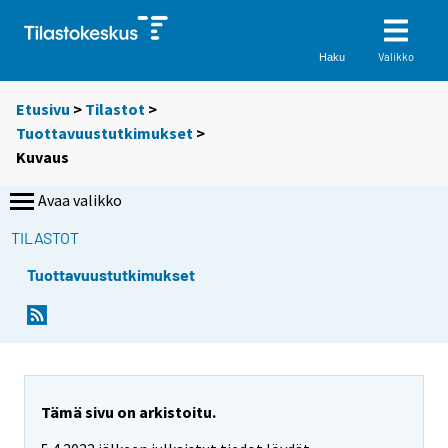
Valikko
Haku
Etusivu
>
Tilastot
>
Tuottavuustutkimukset
>
Kuvaus
Avaa valikko
TILASTOT
Tuottavuustutkimukset
Tämä sivu on arkistoitu.