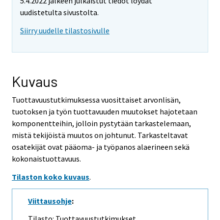
5.4.2022 jälkeen julkaistut tiedot löydät
uudistetulta sivustolta.
Siirry uudelle tilastosivulle
Kuvaus
Tuottavuustutkimuksessa vuosittaiset arvonlisän,
tuotoksen ja työn tuottavuuden muutokset hajotetaan
komponentteihin, jolloin pystytään tarkastelemaan,
mistä tekijöistä muutos on johtunut. Tarkasteltavat
osatekijät ovat pääoma- ja työpanos alaerineen sekä
kokonaistuottavuus.
Tilaston koko kuvaus
.
Viittausohje
:
Tilasto: Tuottavuustutkimukset