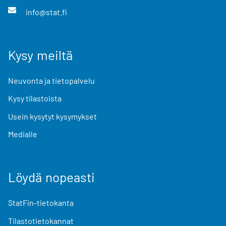
info@stat.fi
Kysy meiltä
Neuvonta ja tietopalvelu
Kysy tilastoista
Usein kysytyt kysymykset
Medialle
Löydä nopeasti
StatFin-tietokanta
Tilastotietokannat