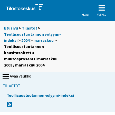
Valikko
Haku
Etusivu
>
Tilastot
>
Teollisuustuotannon volyymi-
indeksi
>
2004
>
marraskuu
>
Teollisuustuotannon
kausitasoitettu
muutosprosentti marraskuu
2003 / marraskuu 2004
Avaa valikko
TILASTOT
Teollisuustuotannon volyymi-indeksi