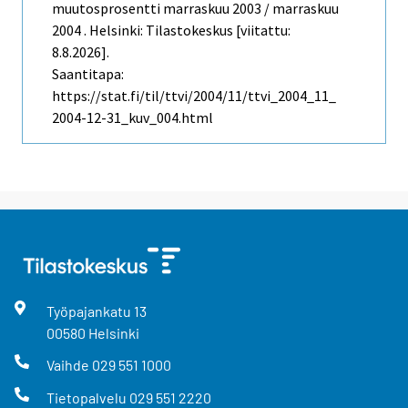
muutosprosentti marraskuu 2003 / marraskuu
2004 . Helsinki: Tilastokeskus [viitattu:
8.8.2026].
Saantitapa:
https://stat.fi/til/ttvi/2004/11/ttvi_2004_11_
2004-12-31_kuv_004.html
Työpajankatu
13
00580
Helsinki
Vaihde
029 551 1000
Tietopalvelu
029 551 2220