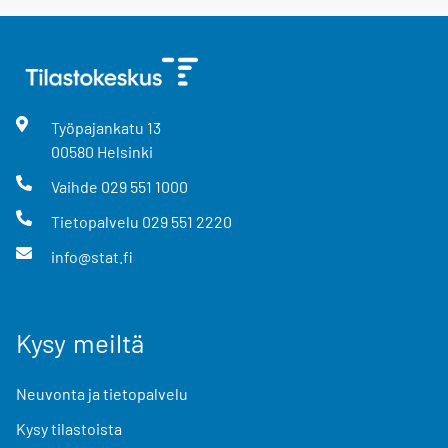
Työpajankatu
13
00580
Helsinki
Vaihde
029 551 1000
Tietopalvelu
029 551 2220
info@stat.fi
Kysy meiltä
Neuvonta ja tietopalvelu
Kysy tilastoista