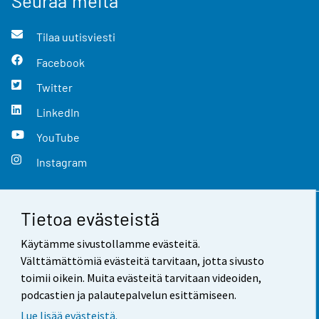
Seuraa meitä
Tilaa uutisviesti
Facebook
Twitter
LinkedIn
YouTube
Instagram
Tietoa evästeistä
Yhteystiedot
Käytämme sivustollamme evästeitä.
Palaute
Välttämättömiä evästeitä tarvitaan, jotta sivusto
toimii oikein. Muita evästeitä tarvitaan videoiden,
Käyttöehdot
podcastien ja palautepalvelun esittämiseen.
Tietosuoja
Lue lisää evästeistä.