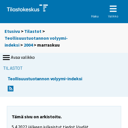
Valikko
Haku
Etusivu
>
Tilastot
>
Teollisuustuotannon volyymi-
indeksi
>
2004
>
marraskuu
Avaa valikko
TILASTOT
Teollisuustuotannon volyymi-indeksi
Tämä sivu on arkistoitu.
5.4.2022 jälkeen julkaistut tiedot löydät