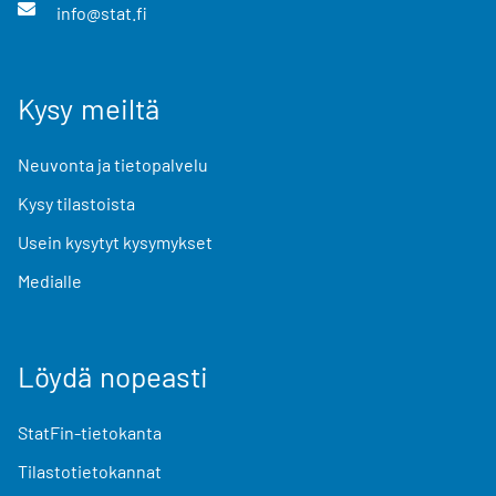
info@stat.fi
Kysy meiltä
Neuvonta ja tietopalvelu
Kysy tilastoista
Usein kysytyt kysymykset
Medialle
Löydä nopeasti
StatFin-tietokanta
Tilastotietokannat