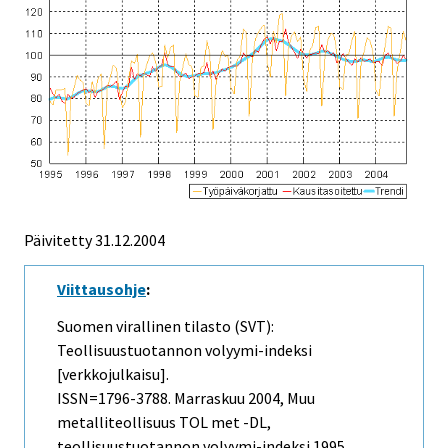
Päivitetty
31.12.2004
Viittausohje
:
Suomen virallinen tilasto (SVT):
Teollisuustuotannon volyymi-indeksi
[verkkojulkaisu].
ISSN=1796-3788.
Marraskuu
2004, Muu
metalliteollisuus TOL met -DL,
teollisuustuotannon volyymi-indeksi 1995