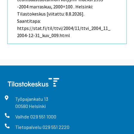
-2004 marraskuu, 2000=100 . Helsinki:
Tilastokeskus [viitattu: 8.8.2026].
Saantitapa:
https://stat.fi/til/ttvi/2004/11/ttvi_2004_11_
2004-12-31_kuv_009.html
Työpajankatu
13
00580
Helsinki
Vaihde
029 551 1000
Tietopalvelu
029 551 2220