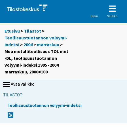
Valikko
Haku
Etusivu
>
Tilastot
>
Teollisuustuotannon volyymi-
indeksi
>
2004
>
marraskuu
>
Muu metalliteollisuus TOL met
-DL, teollisuustuotannon
volyymi-indeksi 1995 -2004
marraskuu, 2000=100
Avaa valikko
TILASTOT
Teollisuustuotannon volyymi-indeksi