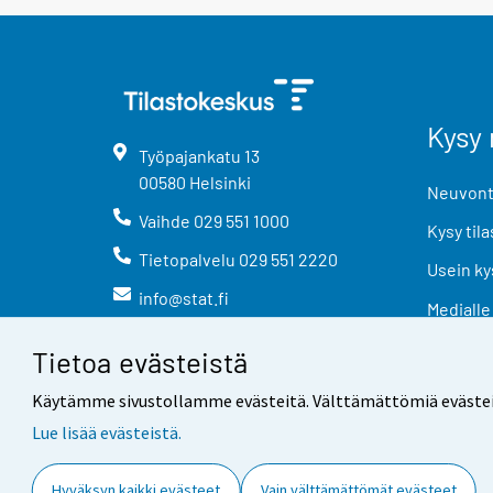
Kysy 
Työpajankatu
13
00580
Helsinki
Neuvonta
Vaihde
029 551 1000
Kysy tila
Tietopalvelu
029 551 2220
Usein ky
info@stat.fi
Medialle
Tietoa evästeistä
Käytämme sivustollamme evästeitä. Välttämättömiä evästeitä t
Lue lisää evästeistä.
Yhteystiedot
Palaute
Hyväksyn kaikki evästeet
Vain välttämättömät evästeet