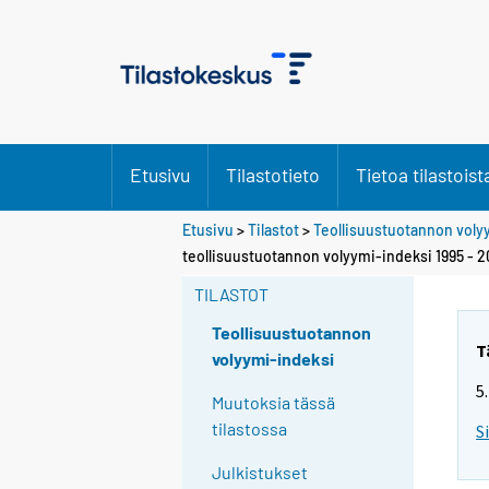
Etusivu
Tilastotieto
Tietoa tilastoist
Etusivu
>
Tilastot
>
Teollisuustuotannon voly
teollisuustuotannon volyymi-indeksi 1995 -
TILASTOT
Teollisuustuotannon
T
volyymi-indeksi
5
Muutoksia tässä
tilastossa
S
Julkistukset