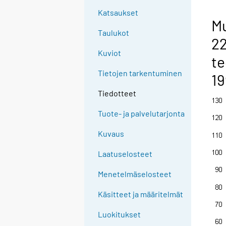
Katsaukset
Mu
Taulukot
22
Kuviot
te
Tietojen tarkentuminen
19
Tiedotteet
Tuote- ja palvelutarjonta
Kuvaus
Laatuselosteet
Menetelmäselosteet
Käsitteet ja määritelmät
Luokitukset