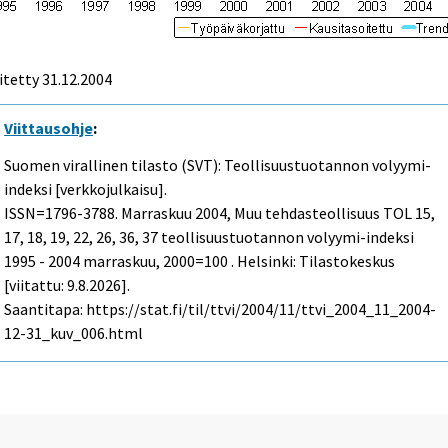
itetty
31.12.2004
Viittausohje
:
Suomen virallinen tilasto (SVT): Teollisuustuotannon volyymi-
indeksi [verkkojulkaisu].
ISSN=1796-3788.
Marraskuu
2004, Muu tehdasteollisuus TOL 15,
17, 18, 19, 22, 26, 36, 37 teollisuustuotannon volyymi-indeksi
1995 - 2004 marraskuu, 2000=100 . Helsinki: Tilastokeskus
[viitattu: 9.8.2026].
Saantitapa: https://stat.fi/til/ttvi/2004/11/ttvi_2004_11_2004-
12-31_kuv_006.html