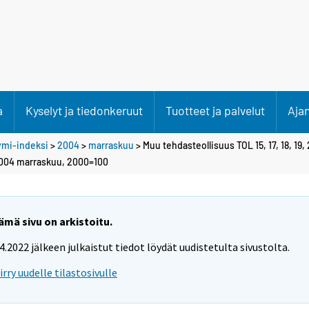
a
Kyselyt ja tiedonkeruut
Tuotteet ja palvelut
Aja
ymi-indeksi
>
2004
>
marraskuu
> Muu tehdasteollisuus TOL 15, 17, 18, 19, 
 2004 marraskuu, 2000=100
ämä sivu on arkistoitu.
.4.2022 jälkeen julkaistut tiedot löydät uudistetulta sivustolta.
iirry uudelle tilastosivulle