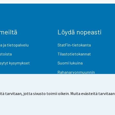
meiltä
Löydä nopeasti
 ja tietopalvelu
StatFin-tietokanta
stoista
Tilastotietokannat
sytyt kysymykset
Suomi lukuina
Rahanarvonmuunnin
Tulevat julkaisut
Tutkimusaineistot
arvitaan, jotta sivusto toimii oikein. Muita evästeitä tarvitaan
Käyttöehdot
Tietosuoja
Saavutettavuus
Tietoa sivu