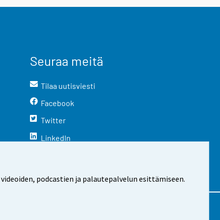
Seuraa meitä
Tilaa uutisviesti
Facebook
Twitter
LinkedIn
YouTube
Instagram
 videoiden, podcastien ja palautepalvelun esittämiseen.
stosta
Evästeasetukset