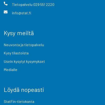
Tietopalvelu
029 551 2220
info@stat.fi
Kysy meiltä
Neuvonta ja tietopalvelu
Kysy tilastoista
Usein kysytyt kysymykset
Medialle
Löydä nopeasti
StatFin-tietokanta