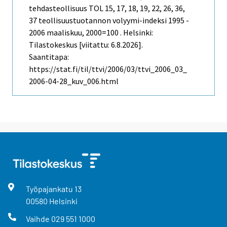
tehdasteollisuus TOL 15, 17, 18, 19, 22, 26, 36,
37 teollisuustuotannon volyymi-indeksi 1995 -
2006 maaliskuu, 2000=100 . Helsinki:
Tilastokeskus [viitattu: 6.8.2026].
Saantitapa:
https://stat.fi/til/ttvi/2006/03/ttvi_2006_03_
2006-04-28_kuv_006.html
Työpajankatu
13
00580
Helsinki
Vaihde
029 551 1000