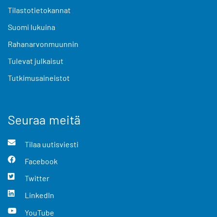
Tilastotietokannat
Suomi lukuina
Rahanarvonmuunnin
Tulevat julkaisut
Tutkimusaineistot
Seuraa meitä
Tilaa uutisviesti
Facebook
Twitter
LinkedIn
YouTube