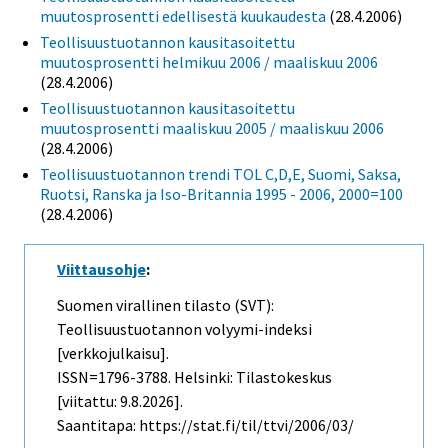
muutosprosentti edellisestä kuukaudesta
(28.4.2006)
Teollisuustuotannon kausitasoitettu
muutosprosentti helmikuu 2006 / maaliskuu 2006
(28.4.2006)
Teollisuustuotannon kausitasoitettu
muutosprosentti maaliskuu 2005 / maaliskuu 2006
(28.4.2006)
Teollisuustuotannon trendi TOL C,D,E, Suomi, Saksa,
Ruotsi, Ranska ja Iso-Britannia 1995 - 2006, 2000=100
(28.4.2006)
Viittausohje
:
Suomen virallinen tilasto (SVT):
Teollisuustuotannon volyymi-indeksi
[verkkojulkaisu].
ISSN=1796-3788. Helsinki: Tilastokeskus
[viitattu: 9.8.2026].
Saantitapa: https://stat.fi/til/ttvi/2006/03/