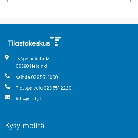
Työpajankatu
13
00580
Helsinki
Vaihde
029 551 1000
Tietopalvelu
029 551 2220
info@stat.fi
Kysy meiltä