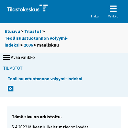
Valikko
Haku
Etusivu
>
Tilastot
>
Teollisuustuotannon volyymi-
indeksi
>
2006
>
maaliskuu
Avaa valikko
TILASTOT
Teollisuustuotannon volyymi-indeksi
Tämä sivu on arkistoitu.
5.4.2022 jälkeen julkaistut tiedot löydät