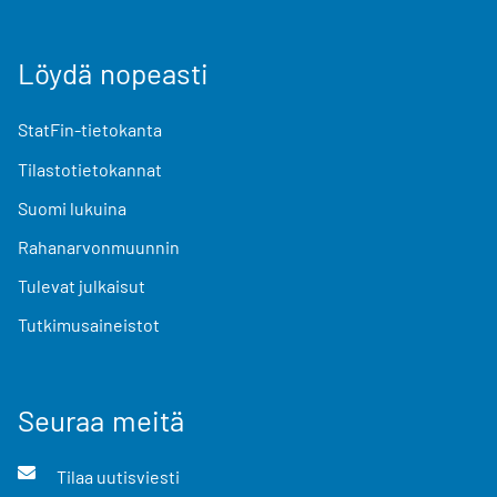
Löydä nopeasti
StatFin-tietokanta
Tilastotietokannat
Suomi lukuina
Rahanarvonmuunnin
Tulevat julkaisut
Tutkimusaineistot
Seuraa meitä
Tilaa uutisviesti