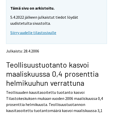
r
r
y
y
Tämä sivu on arkistoitu.
t
t
5.4.2022 jälkeen julkaistut tiedot löydät
t
t
o
o
uudistetulta sivustolta.
i
i
Siirry uudelle tilastosivulle
s
s
e
e
e
e
n
n
Julkaistu: 28.4.2006
p
p
a
a
Teollisuustuotanto kasvoi
l
l
v
v
maaliskuussa 0,4 prosenttia
e
e
l
l
helmikuuhun verrattuna
u
u
u
u
Teollisuuden kausitasoitettu tuotanto kasvoi
n
n
Tilastokeskuksen mukaan vuoden 2006 maaliskuussa 0,4
.
.
prosenttia helmikuusta. Teollisuustuotannon
kausitasoitettu tuotantomäärä kasvoi maaliskuussa 3,1