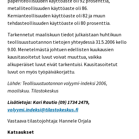
paperiteollisuuden käyttöaste oli 92 prosenttia,
metalliteollisuuden käyttöaste oli 86.
Kemianteollisuuden käyttöaste oli 82 ja muun
tehdasteollisuuden käyttöaste oli 80 prosenttia.
Tarkennetut maaliskuun tiedot julkaistaan huhtikuun
teollisuustuotannon tietojen yhteydessä 31.5.2006 kello
9.00. Menetelmästä johtuen edellisten kuukausien
kausitasoitetut luvut voivat muuttua, vaikka
alkuperäiset luvut eivät tarkentuisi. Kausitasoitetut
luvut on myös työpäiväkorjattu.
Lähde: Teollisuustuotannon volyymi-indeksi 2006,
maaliskuu. Tilastokeskus
Lisätietoja: Kari Rautio (09) 1734 2479,
volyymi.indeksi@tilastokeskus.fi
Vastaava tilastojohtaja: Hannele Orjala
Katsaukset