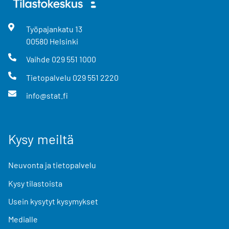
Työpajankatu
13
00580
Helsinki
Vaihde
029 551 1000
Tietopalvelu
029 551 2220
info@stat.fi
Kysy meiltä
Neuvonta ja tietopalvelu
Kysy tilastoista
Usein kysytyt kysymykset
Medialle