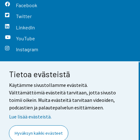
Facebook
Twitter
LinkedIn
YouTube
Instagram
Tietoa evästeistä
Yhteystiedot
Käytämme sivustollamme evästeitä.
Palaute
Välttämättömiä evästeitä tarvitaan, jotta sivusto
toimii oikein. Muita evästeitä tarvitaan videoiden,
Käyttöehdot
podcastien ja palautepalvelun esittämiseen.
Tietosuoja
Lue lisää evästeistä.
Saavutettavuus
Hyväksyn kaikki evästeet
Tietoa sivustosta