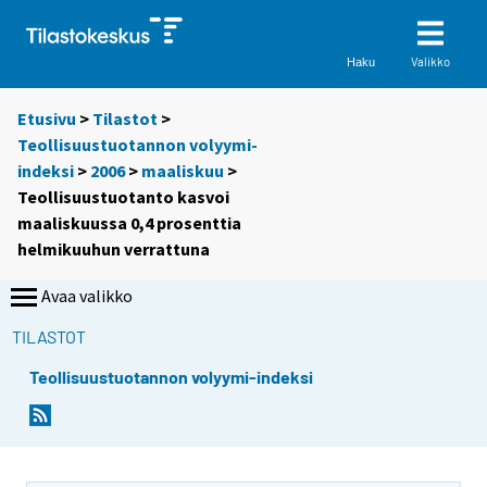
Valikko
Haku
Etusivu
>
Tilastot
>
Teollisuustuotannon volyymi-
indeksi
>
2006
>
maaliskuu
>
Teollisuustuotanto kasvoi
maaliskuussa 0,4 prosenttia
helmikuuhun verrattuna
Avaa valikko
TILASTOT
Teollisuustuotannon volyymi-indeksi
S
S
i
i
i
i
r
r